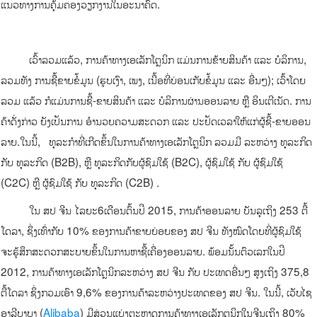
ແນວທາງການຄຸ້ມຄອງວຽກງານໃນອະນາຄົດ.
ເວົ້າລວມແລ້ວ, ການຄ້າທາງເອເລັກໂຕຼນິກ ແມ່ນການຂ້າຍສິນຄ້າ ແລະ ບໍລິການ,
ລວມທັງ ການຊື້ຂາຍຂໍ້ມູນ (ຮູບເງົາ, ເພງ, ເນື້ອທີ່ບ່ອນເກັບຂໍ້ມູນ ແລະ ອື່ນໆ); ເວົ້າໂດຍ
ລວມ ແລ້ວ ກໍແມ່ນການຊື້-ຂາຍສິນຄ້າ ແລະ ບໍລິການຜ່ານອອນລາຍ ຫຼື ອິນເຕີເນັດ. ການ
ຄ້າດັ່ງກ່າວ ຍັງເປັນການ ອໍານວຍຄວາມສະດວກ ແລະ ປະຢັດເວລາໃຫ້ແກ່ຜູ້ຊື້-ຂາຍອອນ
ລາຍ.​ໃນນີ້, ທຸລະກໍາທີ່ເກີດຂຶ້ນໃນການຄ້າທາງເອເລັກໂຕຼນິກ ລວມມີ ລະຫວ່າງ ທຸລະກິດ
ກັບ ທຸລະກິດ (B2B), ຫຼື ທຸລະກິດກັບຜູ້ຊົມໃຊ້ (B2C), ຜູ້ຊົມໃຊ້ ກັບ ຜູ້ຊົມໃຊ້
(C2C) ຫຼື ຜູ້ຊົມໃຊ້ ກັບ ທຸລະກິດ (C2B) .
ໃນ ສປ ຈີນ ໄລຍະ6ເດືອນຕົ້ນປີ 2015, ການຄ້າອອນລາຍ ບັນລຸເຖິງ 253 ຕື້
ໂດລາ, ຊຶ່ງເທົ່າກັບ 10% ຂອງການຄ້າຂາຍຍ່ອຍຂອງ ສປ ຈີນ ທັງໝົດໂດຍທີ່ຜູ້ຊົມໃຊ້
ຈະຮູ້ສຶກສະດວກສະບາຍຂຶ້ນໃນການຫາຊື້ເຄື່ອງອອນລາຍ. ພ້ອມນັ້ນຕົວເລກໃນປີ
2012, ການຄ້າທາງເອເລັກໂຕຼນິກລະຫວ່າງ ສປ ຈີນ ກັບ ປະເທດອື່ນໆ ສູງເຖິງ 375,8
ຕື້ໂດລາ ຊຶ່ງກວມເອົາ 9,6% ຂອງການຄ້າລະຫວ່າງປະເທດຂອງ ສປ ຈີນ. ໃນນີ້, ເວັບໄຊ
ອາລີບາບາ (
Alibaba
) ມີສ່ວນແບ່ງຕະຫຼາດການຄ້າທາງເອເລັກຕຼນິກໃນຈີນເຖິງ 80%