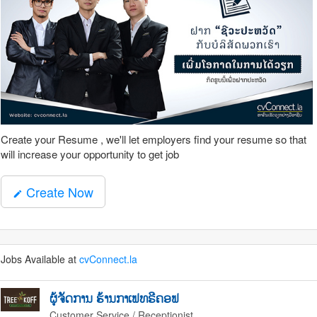
Create your Resume , we'll let employers find your resume so that
will increase your opportunity to get job
Create Now
mode_edit
Jobs Available at
cvConnect.la
ຜູ້ຈັດການ ຮ້ານກາເຟທຣີຄອຟ
Customer Service / Receptionist