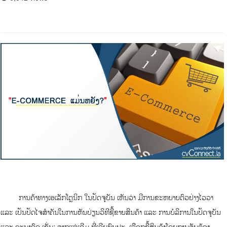
ການຄ້າທາງເອເລັກໂຕຼນິກ ໃນປັດຈຸບັນ ເຫັນວ່າ ມີການຂະຫຍາຍຕົວຢ່າງໄວວາ
ແລະ ເປັນປັດໄຈສໍາຄັນໃນການຫັນປ່ຽນວິທີຊື້ຂາຍສິນຄ້າ ແລະ ການບໍລິການໃນປັດຈຸບັນ
ແລະ ອະນາຄົດ ເຊັ່ນ: ຈາກແຕ່ເດີມ ທີ່ເຄີຍພົບປະ, ເລືອກຊື້ສິນຄ້າໂດຍການຈັບຕ້ອງ