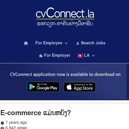
For Employee
Search Jobs
home
keyboard_arrow_down
person
For Employer
LA
keyboard_arrow_down
location_city
E-commerce ແມ່ນຫຍັງ?
7 years ago
timer
6,842 views
remove_red_eye