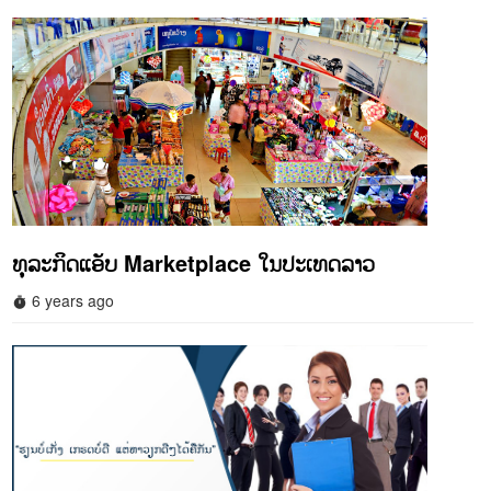
ທຸລະກິດແອັບ Marketplace ໃນປະເທດລາວ
6 years ago
timer