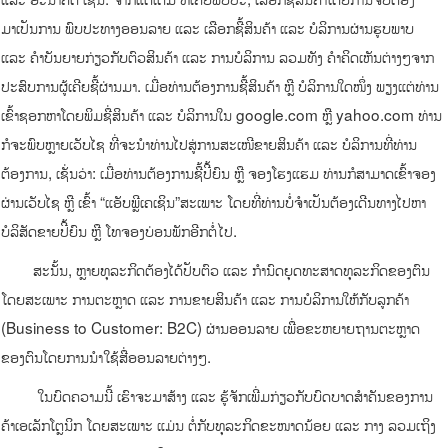
ມາເປັນການ ພົບປະທາງອອນລາຍ ແລະ ເລືອກຊື້ສິນຄ້າ ແລະ ບໍລິການຜ່ານຮູບພາບ
ແລະ ຄໍາບັນຍາຍກ່ຽວກັບຕົວສິນຄ້າ ແລະ ການບໍລິການ ລວມທັງ ຄໍາຄິດເຫັນຕ່າງໆຈາກ
ປະສົບການຜູ້ເຄີຍຊື້ຜ່ານມາ. ເມື່ອທ່ານຕ້ອງການຊື້ສິນຄ້າ ຫຼື ບໍລິການໃດໜຶ່ງ ພຽງແຕ່ທ່ານ
ເຂົ້າຊອກຫາໂດຍພິມຊື່ສິນຄ້າ ແລະ ບໍລິການໃນ google.com ຫຼື yahoo.com ທ່ານ
ກໍຈະພົບຫຼາຍເວັບໄຊ ທີ່ຈະນໍາທ່ານໄປສູ່ການສະເໜີຂາຍສິນຄ້າ ແລະ ບໍລິການທີ່ທ່ານ
ຕ້ອງການ,​ ເຊັ່ນວ່າ: ເມື່ອທ່ານຕ້ອງການຊື້ປີ້ຍົນ ຫຼື ຈອງໂຮງແຮມ ທ່ານກໍສາມາດເຂົ້າຈອງ
ຜ່ານເວັບໄຊ ຫຼື ເຂົ້າ “ແອັບພຼີເຄເຊິນ”ສະເພາະ ໂດຍທີ່ທ່ານບໍ່ຈໍາເປັນຕ້ອງເດີນທາງໄປຫາ
ບໍລິສັດຂາຍປີ້ຍົນ ຫຼື ໂທຈອງບ່ອນພັກອີກຕໍ່ໄປ.
ສະນັ້ນ, ຫຼາຍທຸລະກິດຕ້ອງໄດ້ປັບຕົວ ແລະ ກໍານົດຍຸດທະສາດທຸລະກິດຂອງຕົນ
ໂດຍສະເພາະ ການຕະຫຼາດ ແລະ ການຂາຍສິນຄ້າ ແລະ ການບໍລິການໃຫ້ກັບລູກຄ້າ
(Business to Customer: B2C) ຜ່ານອອນລາຍ ເພື່ອຂະຫຍາຍຖານຕະຫຼາດ
ຂອງຕົນໂດຍການນໍາໃຊ້ສື່ອອນລາຍຕ່າງໆ.
ໃນບົດຄວາມນີ້ ເຮົາຈະມາສ້າງ ແລະ ຮູ້ຈັກເພີ່ມກ່ຽວກັບບົດບາດສໍາຄັນຂອງການ
ຄ້າເອເລັກໂຕຼນິກ ໂດຍສະເພາະ ແມ່ນ ຕໍ່ກັບທຸລະກິດຂະໜາດນ້ອຍ ແລະ ກາງ ລວມເຖິງ