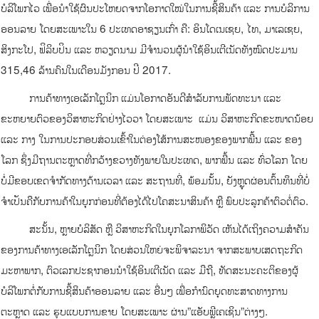
ບໍລິໂພກໄວ ເພື່ອນໍາໃຊ້ຜົນປະໂຫຍດຈາກໂອກາດໃໝ່ໃນການຊື້ສິນຄ້າ ແລະ ການບໍລິການ
ອອນລາຍ ໂດຍສະເພາະໃນ 6 ປະເທດອາຊຽນເກົ່າ ຄື: ອິນໂດເນເຊຍ, ໄທ, ມາເລເຊຍ,
ສິງກະໂປ, ຟິລິບປິນ ແລະ ຫວຽດນາມ ມີຈໍານວນຜູ້ນໍາໃຊ້ອິນເຕີເນັດທັງໝົດປະມານ
315,46 ລ້ານຄົນໃນເດືອນມັງກອນ ປີ 2017.
ການຄ້າທາງເອເລັກໂຕຼນິກ ແມ່ນໂອກາດອັນດີສໍາລັບການພັດທະນາ ແລະ
ຂະຫຍາຍຕົວຂອງວິສາຫະກິດຢ່າງໄວວາ ໂດຍສະເພາະ ແມ່ນ ວິສາຫະກິດຂະໜາດນ້ອຍ
ແລະ ກາງ ໃນການປະກອບສ່ວນເຂົ້າໃນຕ່ອງໂສ້ການສະໜອງຂອງພາກພື້ນ ແລະ ຂອງ
ໂລກ ຊຶ່ງມີຖານຕະຫຼາດທີ່ກວ້າງຂວາງທັງພາຍໃນປະເທດ, ພາກພື້ນ ແລະ ທົ່ວໂລກ ໂດຍ
ບໍ່ມີຂອບເຂດຈໍາກັດທາງດ້ານເວລາ ແລະ ສະຖານທີ່,​ ພ້ອມນັ້ນ, ຍັງຫຼຸດຜ່ອນຕົ້ນທຶນທີ່ບໍ່
ຈໍາເປັນຄືກັບການຄ້າໃນຍຸກກ່ອນທີ່ຕ້ອງໄດ້ໄປໂຄສະນາສິນຄ້າ ຫຼື ພົບປະລູກຄ້າຕົວຕໍ່ຕົວ.
ສະນັ້ນ, ຫຼາຍບໍລິສັດ ຫຼື ວິສາຫະກິດໃນຍຸກໂລກາພິວັດ ເຫັນໄດ້ເຖິງຄວາມສໍາຄັນ
ຂອງການຄ້າທາງເອເລັກໂຕຼນິກ ໂດຍສ່ວນໃຫຍ່ຈະພິຈາລະນາ ຈາກສະພາບເສດຖະກິດ
ມະຫາພາກ, ຕົວເລກປະຊາກອນນໍາໃຊ້ອິນເຕີເນັດ ແລະ ມືຖື, ທັດສະນະຄະຕິຂອງຜູ້
ບໍລິໂພກຕໍ່ກັບການຊື້ສິນຄ້າອອນລາຍ ແລະ ອື່ນໆ ເພື່ອກໍານົດຍຸດທະສາດທາງການ
ຕະຫຼາດ ແລະ ຮູບແບບການຂາຍ ໂດຍສະເພາະ ຜ່ານ”ແອັບພຼີເຄເຊິນ”ຕ່າງໆ.