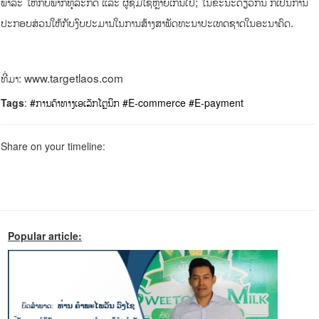
ພາລະ ໃຫ້ກັບພາກທຸລະກິດ ແລະ ຜູ້ຊົມໃຊ້ຫຼາຍເກີນໄປ;​ ໃນຂະນະດຽວກັນ ກໍເປັນການ
ປະກອບສ່ວນໃຫ້ກັບງົບປະມານໃນການສ້າງສາພັດທະນາປະເທດຊາດໃນອະນາຄົດ.
ທີ່ມາ: www.targetlaos.com
Tags
:
#ການຄ້າທາງເອເລັກໂຕຼນິກ
#E-commerce
#E-payment
Share on your timeline:
Popular article: