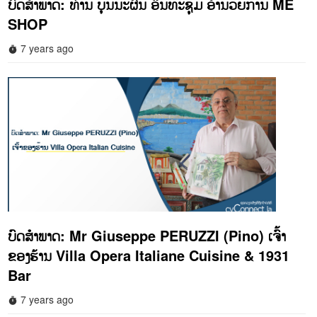
ບົດສໍາພາດ: ທ່ານ ບຸນນະຜົນ ອິນທະຊຸມ ອໍານວຍການ ME
SHOP
7 years ago
timer
ບົດສໍາພາດ: Mr Giuseppe PERUZZI (Pino) ເຈົ້າ
ຂອງຮ້ານ Villa Opera Italiane Cuisine & 1931
Bar
7 years ago
timer