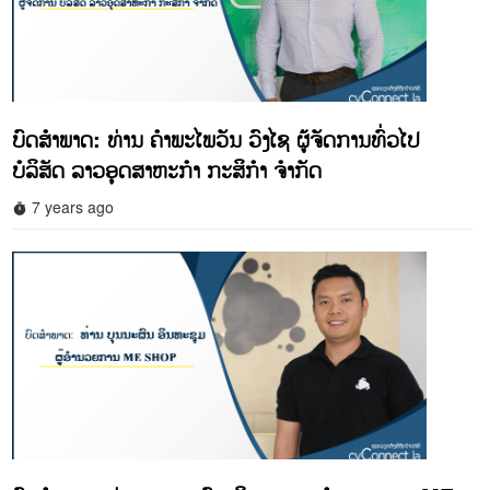
ບົດສໍາພາດ: ທ່ານ ຄໍາພະໄພວັນ ວົງໄຊ ຜູ້ຈັດການທົ່ວໄປ
ບໍລິສັດ ລາວອຸດສາຫະກໍາ ກະສິກໍາ ຈໍາກັດ
7 years ago
timer