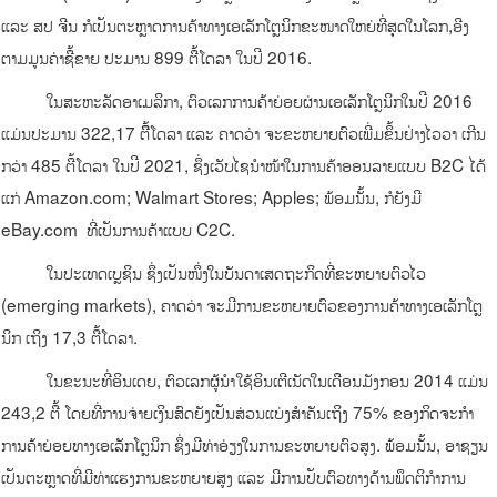
ແລະ ສປ ຈີນ ກໍເປັນຕະຫຼາດການຄ້າທາງເອເລັກໂຕຼນິກຂະໜາດໃຫຍ່ທີ່ສຸດໃນໂລກ,ອີງ
ຕາມມູນຄ່າຊື້ຂາຍ ປະມານ 899 ຕື້ໂດລາ ໃນປີ 2016.
ໃນສະຫະລັດອາເມລິກາ, ຕົວເລກການຄ້າຍ່ອຍຜ່ານເອເລັກໂຕຼນິກໃນປີ 2016
ແມ່ນປະມານ 322,17 ຕືິ້ໂດລາ ແລະ ຄາດວ່າ ຈະຂະຫຍາຍຕົວເພີ່ມຂຶ້ນຢ່າງໄວວາ ເກີນ
ກວ່າ 485 ຕື້ໂດລາ ໃນປີ 2021, ຊຶ່ງເວັບໄຊນໍາໜ້າໃນການຄ້າອອນລາຍແບບ B2C ໄດ້
ແກ່ Amazon.com; Walmart Stores; Apples; ພ້ອມນັ້ນ, ກໍຍັງມີ
eBay.com ທີ່ເປັນການຄ້າແບບ C2C.
ໃນປະເທດເບຼຊິນ ຊຶ່ງເປັນໜຶ່ງໃນບັນດາເສດຖະກິດທີ່ຂະຫຍາຍຕົວໄວ
(emerging markets), ຄາດວ່າ ຈະມີການຂະຫຍາຍຕົວຂອງການຄ້າທາງເອເລັກໂຕຼ
ນິກ ເຖິງ 17,3 ຕື້ໂດລາ.
ໃນຂະນະທີ່ອິນເດຍ, ຕົວເລກຜູ້ນໍາໃຊ້ອິນເຕີເນັດໃນເດືອນມັງກອນ 2014 ແມ່ນ
243,2 ຕື້ ໂດຍທີ່ການຈ່າຍເງິນສົດຍັງເປັນສ່ວນແບ່ງສໍາຄັນເຖິງ 75% ຂອງກິດຈະກໍາ
ການຄ້າຍ່ອຍທາງເອເລັກໂຕຼນິກ ຊຶ່ງມີທ່າອ່ຽງໃນການຂະຫຍາຍຕົວສູງ. ພ້ອມນັ້ນ, ອາຊຽນ
ເປັນຕະຫຼາດທີ່ມີທ່າແຮງການຂະຫຍາຍສູງ ແລະ ມີການປັບຕົວທາງດ້ານພຶດຕິກໍາການ