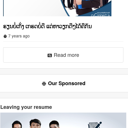
ຮຽນບໍ່ເກັ່ງ ເກຮດບໍ່ດີ ແຕ່ຫາວຽກດີໆໄດ້ຄືກັນ
7 years ago
timer
Read more
pageview
Our Sponsored
ac_unit
Leaving your resume