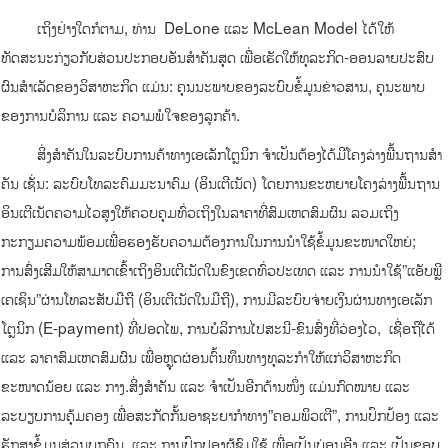
ເຖິງຢ່າງໃດກໍຕາມ, ທ່ານ DeLone ແລະ McLean Model ໄດ້ໃຫ້
ທັດສະນະກ່ຽວກັບສ່ວນປະກອບອັນສໍາຄັນສຸດ ເພື່ອເຮັດໃຫ້ທຸລະກິດ-ອອນລາຍປະສົບ
ຜົນສໍາເລັດຂອງວິສາຫະກິດ ແມ່ນ: ຄຸນນະພາບຂອງລະບົບຂໍ້ມູນຂ່າວສານ, ຄຸນະພາບ
ຂອງການບໍລິການ ແລະ ຄວາມພໍໃຈຂອງລູກຄ້າ.
ສິ່ງສໍາຄັນໃນລະບົບການຄ້າທາງເອເລັກໂຕຼນິກ ຈໍາເປັນຕ້ອງໄດ້ມີໂຄງລ່າງພື້ນຖານສໍາ
ຄັນ ເຊັ່ນ: ລະບົບໂທລະຄົມມະນາຄົມ (ອິນເຕີເນັດ) ໂດຍການຂະຫຍາຍໂຄງລ່າງພື້ນຖານ
ອິນເຕີເນັດຄວາມໄວສູງໃຫ້ຄວບຄຸມທົ່ວເຖິງໃນລາຄາທີ່ສົມເຫດສົມຜົນ ລວມເຖິງ
ກະກຽມຄວາມພ້ອມເພື່ອຮອງຮັບຄວາມຕ້ອງການໃນການນໍາໃຊ້ຂໍ້ມູນຂະໜາດໃຫຍ່;
ການສົ່ງເສີມໃຫ້ສາມາດເຂົ້າເຖິງອິນເຕີເນັດໃນຂົງເຂດທົ່ວປະເທດ ແລະ ການນໍາໃຊ້”ແອັບພຼີ
ເຄເຊິນ”ຜ່ານໂທລະສັບມືຖື (ອິນເຕີເນັດໃນມືຖື), ການມີລະບົບຈ່າຍເງິນຜ່ານທາງເອເລັກ
ໂຕຼນິກ (E-payment) ທີ່ປອດໄພ, ການບໍລິການໄປສະນີ-ຂົນສົ່ງທີ່ວ່ອງໄວ, ເຊື່ອຖືໄດ້
ແລະ ລາຄາສົມເຫດສົມຜົນ ເພື່ອຫຼຸດຜ່ອນຕົ້ນທຶນທາງທຸລະກໍາໃຫ້ແກ່ວິສາຫະກິດ
ຂະໜາດນ້ອຍ ແລະ ກາງ.ສິ່ງສໍາຄັນ ແລະ ຈໍາເປັນອີກດ້ານໜຶ່ງ ແມ່ນກົດໝາຍ ແລະ
ລະບຽບການຄຸ້ມຄອງ ເພື່ອສະກັດກັ້ນອາຊະຍາກໍາທາງ”ຄອມພິວເຕີ”, ການປົກປ້ອງ ແລະ
ຮັກສາຂໍ້ມູນສ່ວນບຸກຄົນ, ແລະ ການປົກປອງຜູ້ຊົມໃຊ້ ເພື່ອເປັນບ່ອນອີງ ແລະ ເປັນຂອບ