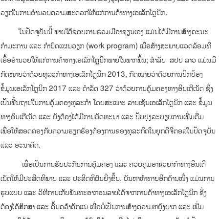
ວຽກໃນການອໍານວຍຄວາມສະດວກໃຫ້ແກ່ການຄ້າທາງເອເລັກໂຕຼນິກ.
ໃນປັດຈຸບັນນີ້ ພາຍໃຕ້ຂອບການຮ່ວມມືອາຊຽນເອງ ແມ່ນໄດ້ມີການສ້າງຄະນະ
ກໍາມະການ ແລະ ກໍານົດແຜນວຽກ (work program) ເພື່ອສ້າງສະພາບແວດລ້ອມທີ່
ເອື້ອອໍານວຍໃຫ້ແກ່ການຄ້າທາງເອເລັກໂຕຼນິກພາຍໃນພາກພື້ນ; ສໍາລັບ ສປປ ລາວ ແມ່ນມີ
ກົດໝາຍວ່າດ້ວຍທຸລະກໍາທາງເອເລັກໂຕຼນິກ 2013, ກົດໝາຍວ່າດ້ວຍການປົກປ້ອງ
ຂໍ້ມູນເອເລັກໂຕຼນິກ 2017 ແລະ ດໍາລັດ 327 ວ່າດ້ວຍການຄຸ້ມຄອງທາງອິນເຕີເນັດ ຊຶ່ງ
ເປັນພື້ນຖານໃນການຄຸ້ມຄອງທຸລະກໍາ ໂດຍສະເພາະ ລາຍເຊັນເອເລັກໂຕຼນິກ ແລະ ຂໍ້ມູນ
ທາງອິນເຕີເນັດ ແລະ ຍັງຕ້ອງໄດ້ມີການພັດທະນາ ແລະ ປັບປຸງລະບຽບການເພີ່ມຕື່ມ
ເພື່ອໃຫ້ສອດຄ່ອງກັບຄວາມຮຽກຮ້ອງຕ້ອງການຂອງທຸລະກິດໃນຍຸກດີຈີຕອລໃນປັດຈຸບັນ
ແລະ ອະນາຄົດ.
ເພື່ອເປັນການຮັບປະກັນການຄຸ້ມຄອງ ແລະ ຄວບຄຸມອາຊະຍາກໍາທາງອິນເຕີ
ເນັດໃຫ້ມີປະສິດທິພາບ ແລະ ປະສິດທິຜົນຍິ່ງຂຶ້ນ. ບັນຫາທ້າທາຍອີກດ້ານໜຶ່ງ ແມ່ນການ
ຮູບແບບ ແລະ ວິທີການເກັບພັນທະອາກອນລາຍໄດ້ຈາກການຄ້າທາງເອເລັກໂຕຼນິກ ຊຶ່ງ
ຕ້ອງໄດ້ສຶກສາ ແລະ ຄົ້ນຄວ້າຄັກແນ່ ເພື່ອບໍ່ເປັນການສ້າງຄວາມຫຍຸ້ງຍາກ ແລະ ເພີ່ມ