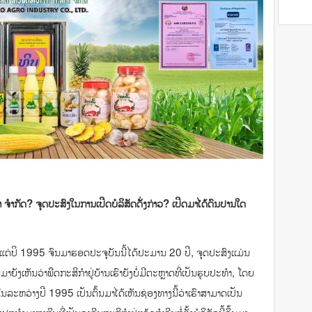
ຈໍາກັດ? ຈຸດປະສົງໃນການເປີດບໍລິສັດດັັ່ງກ່າວ? ເປີດມາໄດ້ດົນປານໃດ
ແຕ່ປິ 1995 ຈົນມາຮອດປະຈຸບັນນີ້ໄດ້ປະມານ 20 ປີ, ຈຸດປະສົງເເມ່ນ
ງເຫັນວ່າພືດກະສິກໍາຢູ່ບ້ານເຮົາຍັງບໍ່ມີຕະຫຼາດທີ່ເປັນຮູບປະທໍາ, ໂດຍ
ລະຫວ່າງປີ 1995 ເປັນຕົ້ນມາໄດ້ເຫັນຊ່ອງທາງນີ້ວ່າເຮົາສາມາດເປັນ