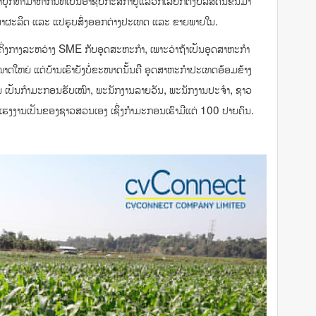
ທໍາມາຫາກິນທີ່ເປັນອາຊີບກະສິກໍາຢູ່ແລ້ວກໍເລີຍກໍ່ຕັ້ງບໍລິສັດນີ້ຂຶ້ນມາ
ເພື່ອມາຜະລິດ ແລະ ແປຮູບສົ່ງອອກຕ່າງປະເທດ ແລະ ຂາຍພາຍໃນ.
ງກາງລະຫວ່າງ SME ກັບອຸດສະຫະກໍາ, ເພາະວ່າຖ້າເປັນອຸດສາຫະກໍາ
ດໃຫຍ່ ແຕ່ບ້ານເຮົາຍັງບໍ່ຂະໜາດນັ້ນຄື ອຸດສາຫະກໍາປະເທດອ້ອມຂ້າງ
ົນ ເປັນກໍາມະກອນຮັບເໝົາ, ພະນັກງານລາຍວັນ, ພະນັກງານປະຈໍາ, ຊາວ
ັບແຮງງານເປັນຂອງຊາວສວນເອງ ເຊິ່ງກໍາມະກອນເຮົາມີແຕ່ 100 ປາຍຄົນ.