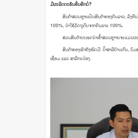
ມີຜະລິດຕະພັນອື່ນອີກບໍ່?
ສິນຄ້າສ່ວນຫຼາຍເປັນສິນຄ້າຂອງຄົນລາວ, ລົງທຶນໂ
100%, ນໍາໃຊ້ວັດຖຸດິບຈາກຄົນລາວ 100%.
ສ່ວນສິນຄ້າປະເພດນໍາເຂົ້າສ່ວນຫຼາາຍຈະແມ່ນຜະລິດ
ສິນຄ້າຂອງເຮົາທັງໝົດມີ: ນໍ້າສາລີບ້ານເກິນ, ນົມ
ເຊື່ອມ ແລະ ສາລີກະປ໋ອງ.