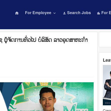
For Employee
Search Jobs
For 
home
keyboard_arrow_down
person
location_city
ຊ ຜູ້ຈັດການທົ່ວໄປ ບໍລິສັດ ລາວອຸດສາຫະກໍາ
Lea
Creat