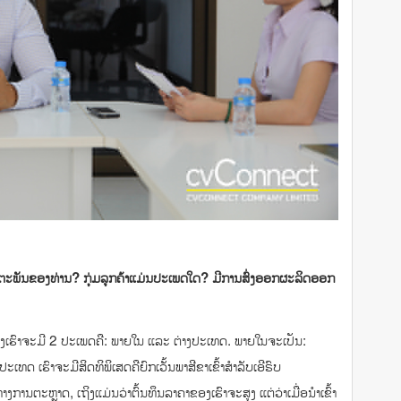
ລິດຕະພັນຂອງທ່ານ? ກຸ່ມລູກຄ້າແມ່ນປະເພດໃດ? ມີການສົ່ງອອກຜະລິດອອກ
ງເຮົາຈະມີ 2 ປະເພດຄື: ພາຍໃນ ແລະ ຕ່າງປະເທດ. ພາຍໃນຈະເປັນ:
ງປະເທດ ເຮົາຈະມີສິດທິພິເສດຄືຍົກເວັ້ນພາສີຂາເຂົ້າສໍາລັບເອີຣົບ
ການຕະຫຼາດ, ເຖິງແມ່ນວ່າຕົ້ນທຶນລາຄາຂອງເຮົາຈະສູງ ແຕ່ວ່າເມື່ອນໍາເຂົ້າ