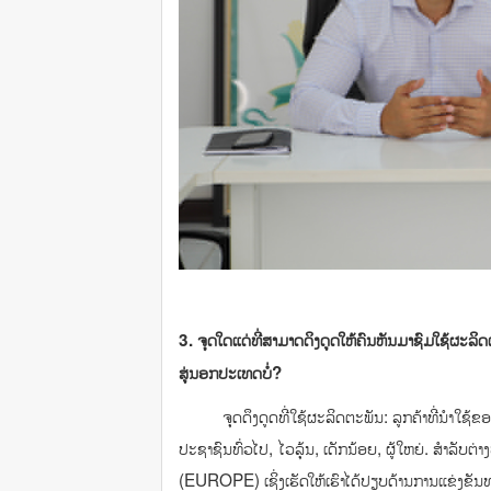
3. ຈຸດໃດແດ່ທີ່ສາມາດດຶງດູດໃຫ້ຄົນຫັນມາຊົມໃຊ້ຜະ
ສູ່ນອກປະເທດບໍ່?
ຈຸດດຶງດູດທີ່ໃຊ້ຜະລິດຕະພັນ: ລູກຄ້າທີ່ນໍາໃຊ້ຂອ
ປະຊາຊົນທົ່ວໄປ, ໄວລຸ້ນ, ເດັກນ້ອຍ, ຜູ້ໃຫຍ່. ສໍາລັບຕ່າ
(EUROPE) ເຊິ່ງເຮັດໃຫ້ເຮົາໄດ້ປຽບດ້ານການແຂ່ງຂັນທາງ