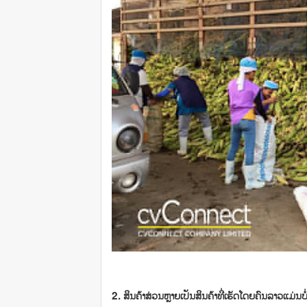
2. ສິນຄ້າສ່ວນຫຼາຍເປັນສິນຄ້າທີ່ເຮັດໂດຍຄົນລາວແມ່ນບໍ່