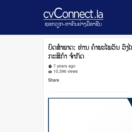
ບົດສໍາພາດ: ທ່ານ ຄໍາພະໄພວັນ ວົງໄ
ກະສິກໍາ ຈໍາກັດ
7 years ago
timer
10,396 views
remove_red_eye
Share