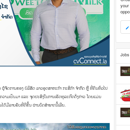
your 
oppor
mode_edit
Jobs 
ຈັດການຂອງ ບໍລິສັດ ລາວອຸດສາຫະກໍາ ກະສິກໍາ ຈໍາກັດ ຫຼື ທີ່ຄົນທົ່ວໄປ
ຖິງຄວາມເປັນມາ ແລະ ຈຸດປະສົງໃນການເຮັດທຸລະກິດດັ່ງກ່າວ ໂດຍແມ່ນ
ມີລາຍຮັບທີ່ດີຂຶ້ນ ຜ່ານບົດສໍາພາດນີ້ເລີຍ.