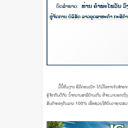
ມື້ນີ້ທີມງານ ຊີວີຄອນເນັກ ໄດ້ມີໂອກາດໄປສໍາພາດ ຜູ້
ຮູ້ຈັກກັນດີກັບ ນໍ້າຫວານສາລີບ້ານເກິນ ທີ່ຈະມາບອກເ
ສິນຄ້າຂອງຄົນລາວ 100% ເພື່ອຊ່ວຍໃຫ້ບັນດາຊາວສວນໄດ້