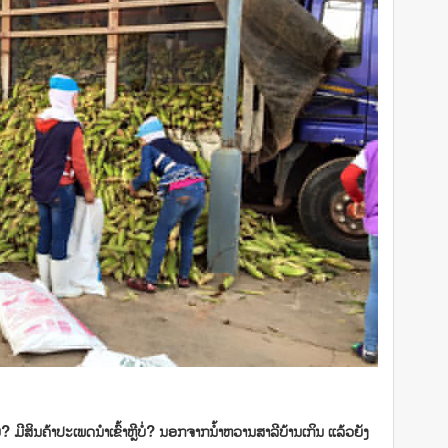
? ມີສິນຄ້າປະເພດນໍາເຂົ້າຫຼືບໍ່? ນອກຈາກນໍ້າຫວານສາລີບ້ານເກິນ ແລ້ວຍັງ