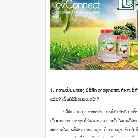
1. ຄວາມເປັນມາຂອງ ບໍລິສັດ ລາວອຸດສາຫະກໍາ-ກະສິກໍາ 
ແລ້ວ? ເປັນບໍລິສັດປະເພດໃດ?
ບໍລິສັດລາວ ອຸດສາຫະກໍາ - ກະສິກໍາ ຈໍາກັດ ກໍ່ຕັ້ງ
ເພື່ອຂະຫຍາຍຕະຫຼາດໃຫ້ຊາວສວນ ເພາະໃນໄລຍະທີ່ຜ່ານມາຍັ
ສະເພາະໄລຍະທີ່ຜ່ານມາສ່ວນຫຼາຍມີແຕ່ຕະຫຼາດສົດ ຈົນໃນ