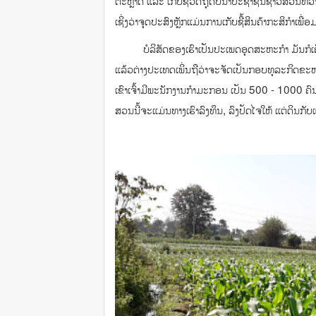
ຕະຫຼາດ ແລະ ເກັບຊື້ວັດຖຸດິບນໍາປະຊາຊົນຊາວສວນທີ່ວ່າປູກ
ເຊິ່ງວ່າຈຸດປະສົງຫຼັກແມ່ນການເກັບຊື້ສິນຄ້າກະສິກໍາ
ບໍລິສັດຂອງເຮົາເປັນປະເພດອຸດສະຫະກໍາ ມັນກໍເຄິ່
ແລ້ວຕ່າງປະເທດເພິ່ນຖືວ່າຈະຈັດເປັນກອບທຸລະກິດຂະໜາ
ເຂົາເຈົ້າມີພະນັກງານກໍາມະກອນ ເປັນ 500 - 1000 ຄ
ສວນນີ້ຈະແມ່ນທາງເຮົາລົງທຶນ, ລົງປັດໄຈໃຫ້ ແຕ່ດິນກ