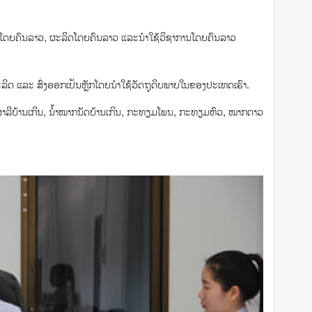
ດຍຄົນລາວ, ຜະລິດໂດຍຄົນລາວ ແລະນໍາໃຊ້ວິຊາການໂດຍຄົນລາວ
 ແລະ ສົ່ງອອກເປັນຫຼັກໂດຍນໍາໃຊ້ວັດຖຸດິບພາຍໃນຂອງປະເທດເຮົາ.
ສາລີບ້ານເກິນ, ນໍ້າໝາກນັດບ້ານເກິນ, ກະທຽມໂພນ, ກະທຽມຫົວ, ໝາກຕາວ