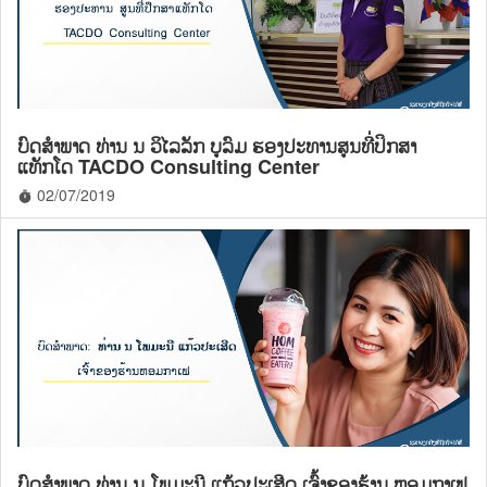
ບົດສຳພາດ ທ່ານ ນ ວິໄລລັກ ບູລົມ ຮອງປະທານສູນທີ່ປຶກສາ
ແທັກໂດ TACDO Consulting Center
02/07/2019
timer
ບົດສຳພາດ ທ່ານ ນ ໂພມະນີ ແກ້ວປະເສີດ ເຈົ້າຂອງຮ້ານ ຫອມກາເຟ