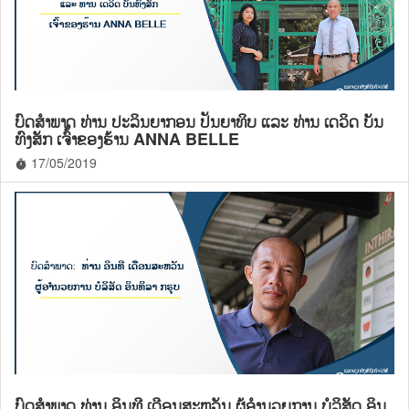
ບົດສຳພາດ ທ່ານ ປະລິນຍາກອນ ປັນຍາທິບ ແລະ ທ່ານ ເດວິດ ບັນ
ທົງສັກ ເຈົ້າຂອງຮ້ານ ANNA BELLE
17/05/2019
timer
ບົດສຳພາດ ທ່ານ ອິນທີ ເດືອນສະຫວັນ ຜຸ້ອຳນວຍການ ບໍລິສັດ ອິນ