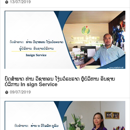
13/07/2019
timer
ບົດສຳພາດ ທ່ານ ວິຊາທອນ ໂງ່ນວໍຣະຣາດ ຜູ້ບໍລິຫານ ອິນຊາຍ
ບໍລິການ In sign Service
09/07/2019
timer