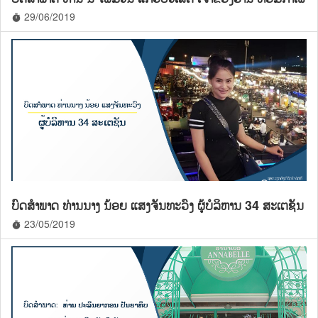
29/06/2019
timer
ບົດສຳພາດ ທ່ານນາງ ນ້ອຍ ແສງຈັນທະວົງ ຜູ້ບໍລິຫານ 34 ສະເຕຊັນ
23/05/2019
timer