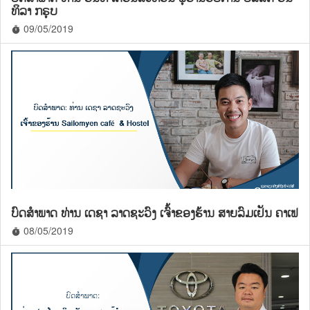
ທິລາ ກຣຸບ
09/05/2019
timer
ບົດສຳພາດ ທ່ານ ເດຊາ ລາດຊະວົງ ເຈົ້າຂອງຮ້ານ ສາຍລົມເຢັນ ຄາເຟ
08/05/2019
timer