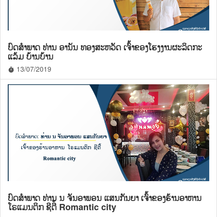
ບົດສຳພາດ ທ່ານ ອານັນ ທອງສະຫວັດ ເຈົ້າຂອງໂຮງງານຜະລິດກະ
ແລ້ມ ບ້ານບ້ານ
13/07/2019
timer
ບົດສຳພາດ ທ່ານ ນ ຈັນອາພອນ ແສນກັນຍາ ເຈົ້າຂອງຮ້ານອາຫານ
ໂຣແມນຕິກ ຊີຕີ້ Romantic city