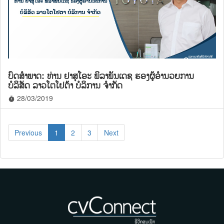
ບົດສຳພາດ: ທ່ານ ຢາສຸໂອະ ພິລາພັນເດຊ ຮອງຜູ້ອຳນວຍການ
ບໍລິສັດ ລາວໂຕໂຢຕ້າ ບໍລິການ ຈຳກັດ
28/03/2019
timer
Previous
1
2
3
Next