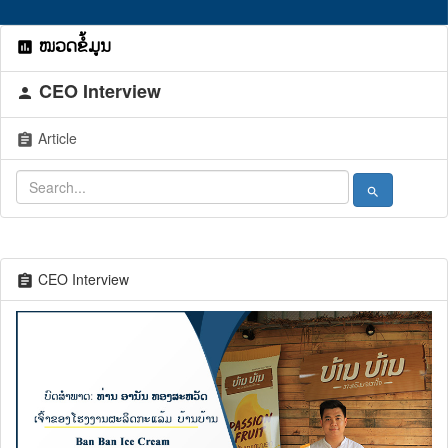
ໝວດຂໍ້ມູນ
assessment
CEO Interview
person
Article
assignment
search
CEO Interview
assignment