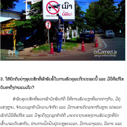
3. ໃຫ້ຍົກຕົວຢ່າງອຸປະສັກທີ່ເຮົາພົບພໍໍ້ໃນການເຮັດທຸລະກິດປະເພດນີ້ ແລະ ມີວິທີແກ້ໄຂ
ບັນຫາດັັ່ງກ່າວແນວໃດ
?
ສໍາລັບອຸປະສັກທີ່ພວກເຮົາມັກພົບກໍຄື ວິທີການເຮັດວຽກທີ່ແຕກຕ່າງກັນ, ມີຄູ່
ແຂ່ງຫຼາຍ, ຈໍານວນລູກຄ້າມີຄວາມຈໍາກັດ ແລະ ມີການຂາຍຕັດລາຄາກັນຫຼາຍ ແຕ່ພວກ
ເຮົາກໍມີວິທີແກ້ໄຂ ແລະ ມີຈຸດດຶງດູດລຸກຄ້າກໍຄື ມາດຕະຖານຂອງການເຮັດວຽກທີ່ນໍາ
ເຂົ້າມາລະດັບສາກົນ, ຜ່ານການຝຶກຝົນຢູ່ຕະຫຼອດເວລາ, ມີການວາງແຜນ, ວິເຄາະ ແລະ