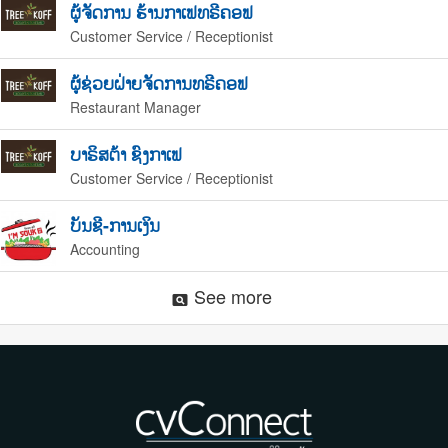
ຜູ້ຈັດການ ຮ້ານກາເຟທຣີຄອຟ
Customer Service / Receptionist
ຜູ້ຊ່ວຍຝ່າຍຈັດການທຣີຄອຟ
Restaurant Manager
ບາຣິສຕ້າ ຊົງກາເຟ
Customer Service / Receptionist
ບັນຊີ-ການເງິນ
Accounting
See more
pageview