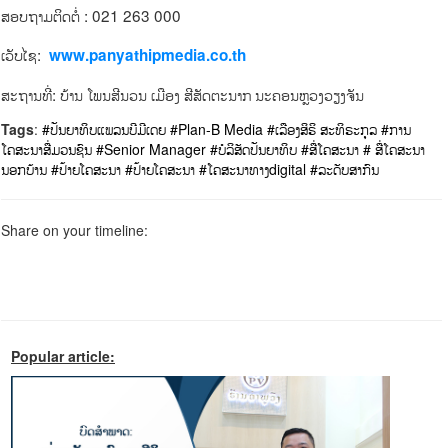
ສອບຖາມຕິດຕໍ່ : 021 263 000
ເວັບໄຊ: ​
www.panyathipmedia.co.th
ສະຖານທີ່: ບ້ານ ໂພນສີນວນ ເມືອງ ສີສັດຕະນາກ ນະຄອນຫຼວງວຽງຈັນ
Tags
:
#ປັນຍາທິບແພລນບີມີເດຍ
#Plan-B Media
#ເລືອງສິຣິ ສະທິຣະກຸລ
#ການ
ໂຄສະນາສື່ມວນຊົນ
#Senior Manager
#ບໍລິສັດປັນຍາທິບ
#ສື່ໂຄສະນາ
# ສື່ໂຄສະນາ
ນອກບ້ານ
#ປ້າຍໂຄສະນາ
#ປ້າຍໂຄສະນາ
#ໂຄສະນາທາງdigital
#ລະດັບສາກົນ
Share on your timeline:
Popular article: