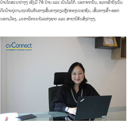
ປ້າຍໂຄສະນາຕ່າງໆ ເຊິ່ງມີ 78 ປ້າຍ ແລະ ເປັນໂລໂກ້. ນອກຈາກນັ້ນ, ພວກເຮົາຍັງເນັ້ນ
ຕິດປ້າຍຢູ່ຕາມຖະໜົນຫົນທາງເສັ້ນທາງທຽວຫຼັກຂອງປະຊາຊົນ, ເສັ້ນທາງເຂົ້າ-ອອກ
ນອກເມືອງ, ມະຫາວິທະຍາໄລແຫ່ງຊາດ ແລະ ສາຖານີຂົນສົ່ງຕ່າງໆ.