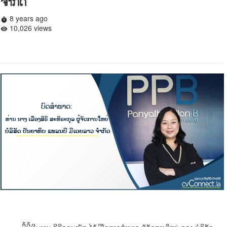
ຈໍາກັດ
8 years ago
timer
10,026 views
remove_red_eye
ມື້ນີ້ທີມງານ ຊີວີຄອນເນັກ ໄດ້ມີໂອກາດສໍາພາດ ຜູ້ຈັດການໃຫຍ່ ຂອງ ບໍລິສັດ