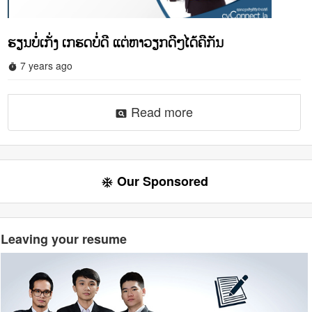
ຮຽນບໍ່ເກັ່ງ ເກຮດບໍ່ດີ ແຕ່ຫາວຽກດີໆໄດ້ຄືກັນ
7 years ago
timer
Read more
pageview
Our Sponsored
ac_unit
Leaving your resume