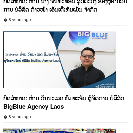
ບົດສໍາພາດ: ທ່ານ ນາງ ຈັນທະພອນ ສຸດຕະວົງ ຮອງຜູ້ອໍານວຍ
ການ ບໍລິສັດ ກ້າວໜ້າ ເອັນເຕີເທັນເມັນ ຈໍາກັດ
8 years ago
timer
ບົດສໍາພາດ:​ ທ່ານ ວັນນະເລດ ພິມພະຈັນ ຜູ້ຈັດການ ບໍລິສັດ
BigBlue Agency Laos
8 years ago
timer