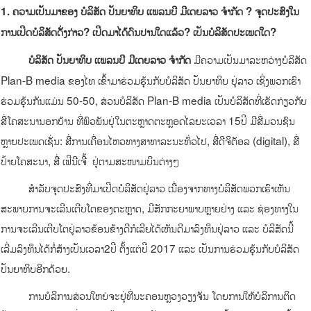
1
.
ຄວາມເປັນມາຂອງ
ບໍລິສັດ ປັນຍາທິບ ແພລນບີ ມີເດຍລາວ ຈໍາກັດ
?
ຈຸດປະສົງໃນ
ການເປີດບໍລິສັດດັັ່ງກ່າວ
?
ເປີດມາໄດ້ດົນປານໃດແລ້ວ
?
ເປັນບໍລິສັດປະເພດໃດ?
ມີຄວາມເປັນມາລະຫວ່າງບໍລິສັດ
ບໍລິສັດ ປັນຍາທິບ ແພລນບີ ມີເດຍລາວ ຈໍາກັດ
Plan-B media ຂອງໄທ ເຂົ້າມາຮ່ວມຮຸ້ນກັບບໍລິສັດ ປັນຍາທິບ ຢູ່ລາວ ເຊິ່ງພວກເຮົາ
ຮ່ວມຮຸ້ນກັນແມ່ນ 50-50, ສ່ວນບໍລິສັດ Plan-B media ເປັນບໍລິສັດທີ່ເຮັດກ່ຽວກັບ
ສື່ໂຄສະນານອກບ້ານ ທີ່ພົວພັນຢູ່ໃນຕະຫຼາດຕະຫຼອດໄລຍະເວລາ 15ປີ ມີສື່ມວນຊົນ
ຫຼາຍປະເພດເຊັ່ນ: ສື່ການເຄື່ອນໄຫວທາງສາທາລະນະທົ່ວໄປ, ສື່ດີຈິຕັອລ (digital), ສື່
ປ້າຍໂຄສະນາ, ສື່ ເຟີນີເຈີ້ ຢູ່ຕາມສະໜາມບິນຕ່າງໆ
ສໍາລັບຈຸດປະສົງທີ່ມາເປີດບໍລິສັດຢູ່ລາວ ເນື່ອງຈາກທາງບໍລິສັດພວກເຮົາເຫັນ
ສະພາບການຈະເລີນເຕີບໂຕຂອງຕະຫຼາດ, ມີສັກກະຍາພາບຫຼາຍຢ່າງ ແລະ ຊ່ອງທາງໃນ
ການຈະເລີນເຕີບໂຕຢູ່ລາວຂ້ອນຂ້າງດີກໍເລີຍໄດ້ເຫັນດີມາລົງທຶນຢູ່ລາວ ແລະ ບໍລິສັດນີ້
ເລີ່ມລົງທຶນໄດ້ກໍ່ສ້າງເປັນເວລາ2ປີ ຕັ້ງແຕ່ປີ 2017 ແລະ ເປັນການຮ່ວມຮຸ້ນກັບບໍລິສັດ
ປັນຍາທິບອີກດ້ວຍ.
ການບໍລິການສ່ວນໃຫຍ່ຈະຢູ່ທີ່ນະຄອນຫຼວງວຽງຈັນ ໂດຍການໃຫ້ບໍລິການຕິດ