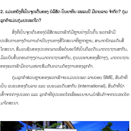
2
.
ແມ່ນຫຍັງທີ່ເປັນຈຸດເດັັ່ນຂອງ
ບໍລິສັດ ປັນຍາທິບ ແພລນບີ ມີເດຍລາວ ຈໍາກັດ
?
ກຸ່ມ
ລູກຄ້າແມ່ນກຸ່ມປະເພດໃດ
?
ສິ່ງທີ່ເປັນຈຸດເດັ່ນຂອງບໍລິສັດພວກເຮົາກໍມີຫຼາຍຢ່າງເປັນຕົ້ນ ພວກເຮົາມີ
ປະສົບການທາງດ້ານການດໍາເນີນງານທາງສື່ໂຄສະນາທີ່ຫຼາກຫຼາຍ, ສາມາດຍົກລະດັບສື່
ໂຄສະນາ, ສື່ມວນຊົນຂອງປະເທດລາວເພື່ອຕໍ່ຍອດໃຫ້ເປັນຄືລະດັບມາດຕະຖານສາກົນ,
ມີລະບົບຂັ້ນຕອນຕ່າງໆຕາມມາດຕະຖານສາກົນ, ຄຸນນະພາບຂອງສື່ຕ່າງໆ, ມາດຕະຖານ
ຂອງພວກເຮົາມີຄວາມເໝາະສົມກັບຄວາມຕ້ອງການຂອງລູກຄ້າ.
ກຸ່ມລູກຄ້າສ່ວນຫຼາຍຂອງພວກເຮົາຈະແມ່ນປະເພດ ລາຍຍ່ອຍ SME, ສິນຄ້າທີ່
ເປັນ ແບຣນຂອງຄົນລາວ ແລະ ແບຣນລະດັບສາກົນ (international),​ ສິນຄ້າທີ່ນໍາ
ເຂົ້າຈາກຕ່າງປະເທດ ແລະ ລູກຄ້າທີ່ຢູ່ປະເທດໄທເພື່ອພະຍາຍາມນໍາສິນຄ້າຈາກປະເທດໄທ
ມາໂຄສະນາ.