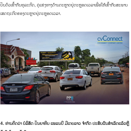
ປັບຕົວເຂົ້າກັບທຸລະກິດ, ຄູ່ແຂ່ງທາງດ້ານຕະຫຼາດຢູ່ຕະຫຼອດເວລາເພື່ອໃຫ້ເຂົ້າກັບສະພາບ
ເສດຖະກິດຂອງຕະຫຼາດຢູ່ຕະຫຼອດເວລາ.
4
.
ທ່ານຄິດວ່າ
ບໍລິສັດ ປັນຍາທິບ ແພລນບີ ມີເດຍລາວ ຈໍາກັດ
ປະສົບຜົນສໍາເລັດແລ້ວຫຼື