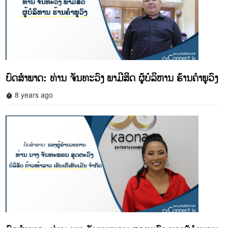
ບົດສໍາພາດ: ທ່ານ ຈັນທະວົງ ພາມີສິດ ຜູ້ບໍລິຫານ ຮ້ານຄໍາພູວົງ
8 years ago
timer