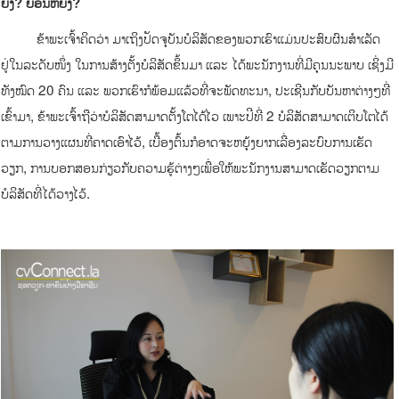
ຍັງ
?
ຍ້ອນຫຍັງ?
ຂ້າພະເຈົ້າຄິດວ່າ ມາເຖິງປັດຈຸບັນບໍລິສັດຂອງພວກເຮົາແມ່ນປະສົບຜົນສໍາເລັດ
ຢູ່ໃນລະດັບໜຶ່ງ ໃນການສ້າງຕັ້ງບໍລິສັດຂຶ້ນມາ ແລະ ໄດ້ພະນັກງານທີ່ມີຄຸນນະພາບ ເຊິ່ງມີ
ທັງໝົດ 20 ຄົນ ແລະ ພວກເຮົາກໍພ້ອມແລ້ວທີ່ຈະພັດທະນາ, ປະເຊີນກັບບັນຫາຕ່າງໆທີ່
ເຂົ້າມາ, ຂ້າພະເຈົ້າຖືວ່າບໍລິສັດສາມາດຕັ້ງໂຕໄດ້ໄວ ເພາະປີທີ່ 2 ບໍລິສັດສາມາດເຕິບໂຕໄດ້
ຕາມການວາງແຜນທີ່ຄາດເອົາໄວ້, ເບື້ອງຕົ້ນກໍອາດຈະຫຍຸ້ງຍາກເລື່ອງລະບົບການເຮັດ
ວຽກ, ການບອກສອນກ່ຽວກັບຄວາມຮູ້ຕ່າງໆເພື່ອໃຫ້ພະນັກງານສາມາດເຮັດວຽກຕາມ
ບໍລິສັດທີ່ໄດ້ວາງໄວ້.