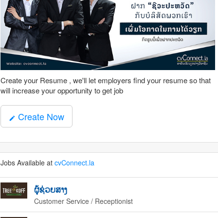
Create your Resume , we'll let employers find your resume so that
will increase your opportunity to get job
Create Now
mode_edit
Jobs Available at
cvConnect.la
ຜູ້ຊ່ວຍສາງ
Customer Service / Receptionist