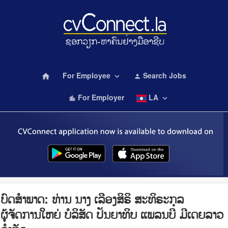
For Employee
Search Jobs
home
keyboard_arrow_down
person
For Employer
LA
keyboard_arrow_down
location_city
ບົດສໍາພາດ: ທ່ານ ນາງ ເລືອງສິຣິ ສະທິຣະກຸລ
ຜູ້ຈັດການໃຫຍ່ ບໍລິສັດ ປັນຍາທິບ ແພລນບີ ມີເດຍລາວ