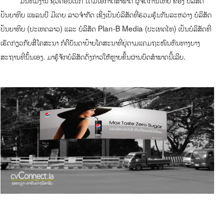
ປັນຍາທິບ ແພລນບີ ມີເດຍ ລາວຈໍາກັດ ເຊິ່ງເປັນບໍລິສັດທີ່ຮ່ວມຮຸ້ນກັນລະຫວ່າງ ບໍລິສັດ
ປັນຍາທິບ (ປະເທດລາວ) ແລະ ບໍລິສັດ Plan-B Media (ປະເທດໄທ) ເປັນບໍລິສັດທີ່
ເຮັດກ່ຽວກັບສື່ໂຄສະນາ ກໍຄືບັນດາປ້າຍໂຄສະນາທີ່ຢູ່ຕາມແຄມຖະໜົນຫົນທາງບາງ
ສະຖານທີ່ນັ້ນເອງ. ມາຮູ້ຈັກບໍລິສັດດັ່ງກ່າວໃຫ້ຫຼາຍຂຶ້ນຜ່ານບົດສໍາພາດນີ້ເລີຍ.