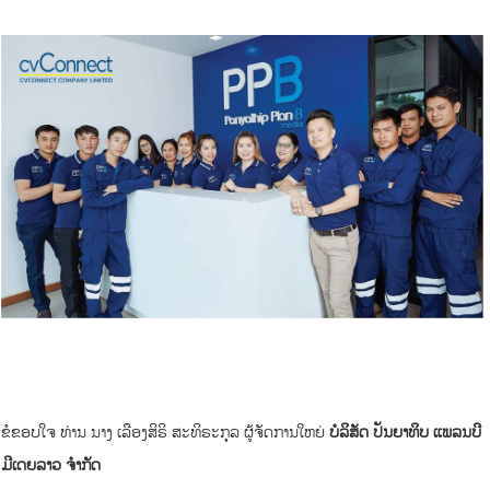
ຂໍຂອບໃຈ ທ່ານ ນາງ ເລືອງສິຣິ ສະທິຣະກຸລ ຜູ້ຈັດການໃຫຍ່
ບໍລິສັດ ປັນຍາທິບ ແພລນບີ
ມີເດຍລາວ ຈໍາກັດ