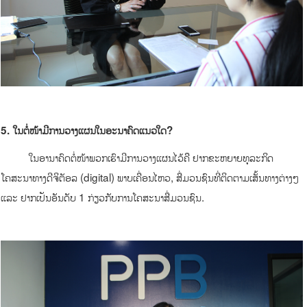
5
.
ໃນຕໍ່ໜ້າມີການວາງແຜນໃນອະນາຄົດແນວໃດ
?
ໃນອານາຄົດຕໍ່ໜ້າພວກເຮົາມີການວາງແຜນໄວ້ຄື ຢາກຂະຫຍາຍທຸລະກິດ
ໂຄສະນາທາງດີຈິຕັອລ (digital) ພາບເຄື່ອນໄຫວ, ສື່ມວນຊົນທີ່ຕິດຕາມເສັ້ນທາງຕ່າງໆ
ແລະ ຢາກເປັນອັນດັບ 1 ກ່ຽວກັບການໂຄສະນາສື່ມວນຊົນ.