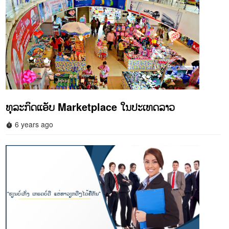
ທຸລະກິດແອັບ Marketplace ໃນປະເທດລາວ
6 years ago
timer