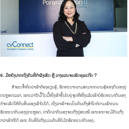
6
.
ມີຫຍັງຝາກເຖິງຄົນທີ່ກໍາລັງເຮັດ ຫຼື ວາງແຜນຈະເຮັດທຸລະກິດ
?
ຂ້າພະເຈົ້າຄິດວ່າເຮົາຕ້ອງຮຽນຮູ້, ພັດທະນາຄວາມສາມາດຄວາມຮູ້ຂອງຕົນເອງຢູ່
ຕະຫຼອດເວລາ, ເພາະວ່າຖ້າມື້ໃດມື້ໜຶ່ງເຮົາຂຶ້ນໄປຢູ່ຈຸດທີໜື່ງແລ້ວເຮົາບໍ່ພັດທະນາຕົນເອງ
ກໍຈະເຮັດໃຫ້ຄົນອື່ນແຊງເຮົາໄປໄດ້, ເຖິງວ່າເຮົາຈະເປັນຄົນເກັ່ງສໍ່າໃດກໍຕາມເຮົາຄວນ
ພັດທະນາຕົນເອງຢູ່ຕະຫຼອດ, ຢ່າຄິດວ່າຕົນເອງຈະເກັ່ງຢູ່ສະເໝີ ເພາະອາດຈະມີຄົນເກັ່ງ
ກວ່າເຮົາກໍໄດ້ ເພາະ ຄົນທີ່ບໍ່ເກັ່ງແມ່ນຄົນທີ່ບໍ່ມັກພັດທະນາຕົນເອງ.