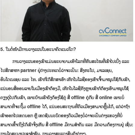
5
.
ໃນຕໍ່ໜ້າມີການວາງແຜນໃນອະນາຄົດແນວໃດ
?
ການວາງແຜນຂອງເຮົາແມ່ນພະຍາຍາມເອົາໂລກທີ່ທັນສະໄໝທີ່ເຮົາໄປເບິ່ງ ແລະ
ໄປສຶກສາຫາ
partner
ຢູ່ຕ່າງປະທເດບໍ່ວ່າຈະເປັນ: ສິງຫະໂປ, ມາເລເຊຍ,
ອິນໂດເນເຊຍ ແລະ ໄທ. ເຮົາກໍໄດ້ສຶກສາເອົາ ເທັກໂນໂລຊີຂອງເຂົາເຈົ້າມາໝູນໃຊ້ກັບເຮົາ,
ແນ່ນອນສື່ອອນລາຍໃນເມືອງເຮົາຕ້ອງມີ, ເທັກໂນໂລຊີທັງຫຼາຍເຮົາກໍຕ້ອງເອົາມາໝູນໃຊ້
ຄຽງຄູ່ໄປກັບເຮົາ, ເພາະບ້ານເຮົາຍັງຕ້ອງໃຊ້ຄູ່ ສື່
offline
ຄູ່ກັບ ສື່
onli
n
e ເພາະບໍ່
ສາມາດທີ່ຈະຖິ້ມ
offline
ໄດ້, ແນ່ນອນສະຖານທີ່ຕົວເມືອງສາມາດຫຼິ້ນໄດ້, ແຕ່ວ່າຖ້າ
ເຮົາອອກໄປເຂດນອກ ຫຼື ເຂດຊົນນະບົດຂອງຕົວເມືອງບໍ່ວ່າຈະເປັນຕ່າງແຂວງທີ່ບໍ່
ສາມາດເຂົ້າເຖິງໄດ້ເຮົາຈຶ່ງເຫັນ ສື່
offline
ມີຄາມສໍາຄັນ ແລະ ມີຄວາມຕ້ອງການຢູ່ ເຊັ່ນ:
ການໂຄສະນາປະຊາສໍາພັນ, ການວາງສະແດງສິນຄ້າຕ່າງໆ.