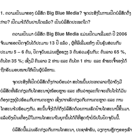
1
.
ຄວາມເປັນມາຂອງ
ບໍລິສັດ
Big Blue Media
?
ຈຸດປະສົງໃນການເປີດບໍລິສັດດັັ່ງ
ກ່າວ
?
ເປີດມາໄດ້ດົນປານໃດແລ້ວ
?
ເປັນບໍລິສັດປະເພດໃດ?
ຄວາມເປັນມາ
ບໍລິສັດ
Big Blue Media
ແມ່ນເປີດມາເລີ່ມແຕ່ ປີ 2006
ຈົນມາຮອດປັດຈຸບັນໄດ້ປະມານ 13 ປີ ແລ້ວ , ຜູ້ທີ່ລິເລີ່ມແທ້ໆ ເປັນຮຸ້ນສ່ວນກັນ
ປະມານ 5 – 6 ຄົນ, ປັດຈຸບັນແມ່ນເຫຼືອພຽງ 3 ຄົນຮ່ວມຮຸ້ນກັນ: ຄົນລາວ 65 %,
ຄົນໄທ 35 %; ເຊິ່ງມີ ຄົນລາວ 2 ທ່ານ ແລະ ຄົນໄທ 1 ທ່ານ ແລະ ຂ້າພະເຈົ້າເອງໄດ້
ຖືກຮັບມອບໝາຍໃຫ້ເປັນຜູ້ບໍລິຫານ.
ຈຸດປະສົງທີ່ເປີດບໍລິສັດດັ່ງກ່າວຍ້ອນວ່າ ສະໄໝນັ້ນປະເທດລາວຖືວ່າຍັງມີ
ບໍລິສັດທີ່ເຮັດກ່ຽວກັບໂຄສະນາຢູ່ໜ້ອຍຫຼາຍ ແລະ ເຫັນວ່າທຸລະກິດຈະເຕີບໂຕໄດ້ມັນ
ຕ້ອງຄຽງຄູ່ໄປພ້ອມກັບການຕະຫຼາດ ເຊິ່ງຢາກເຮັດກ່ຽວກັບການຕະຫຼາດ ແລະ ການ
ໂຄສະນາໄປພ້ອມໆກັນ. ສະນັ້ນຈຶ່ງໄດ້ກໍ່ຕ້ັງບໍລິສັດດ້ວຍການເຮັດປ້າຍໂຄສະນານີ້ຂຶ້ນມາ.
ແລ້ວຍັງເປັນເຄື່ອງມືໃນການໂຄສະນາໃນຍຸກນັ້ນໄດ້ດີທີ່ສຸດຖ້າບໍ່ນັບໃນປັດຈຸບັນນີ້.
ບໍລິສັດນີ້ແມ່ນເຮັດກ່ຽວກັບການໂຄສະນາ, ປະຊາສໍາພັນ, ວຽກງານຫຼັກໆຂອງເຮົາ