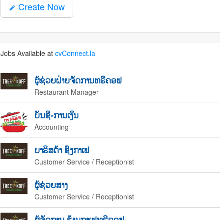
Create Now
mode_edit
Jobs Available at
cvConnect.la
ຜູ້ຊ່ວຍຝ່າຍຈັດການທຣີຄອຟ
Restaurant Manager
ບັນຊີ-ການເງິນ
Accounting
ບາຣິສຕ້າ ຊົງກາເຟ
Customer Service / Receptionist
ຜູ້ຊ່ວຍສາງ
Customer Service / Receptionist
ຜູ້ຈັດການ ຮ້ານກາເຟທຣີຄອຟ