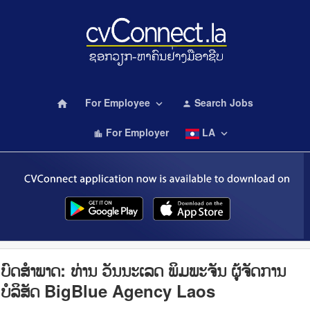
For Employee
Search Jobs
home
keyboard_arrow_down
person
For Employer
LA
keyboard_arrow_down
location_city
ບົດສໍາພາດ:​ ທ່ານ ວັນນະເລດ ພິມພະຈັນ ຜູ້ຈັດການ
ບໍລິສັດ BigBlue Agency Laos