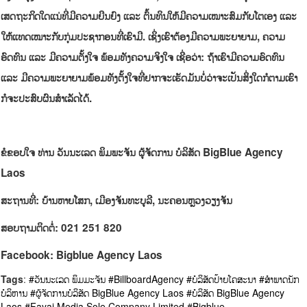
ເສດຖະກິດໃດແນ່ທີ່ມີຄວາມຍືນຍົງ ແລະ ຕົ້ນທຶນໃຫ້ມີຄວາມເໝາະສົມກັບໂຕເອງ ແລະ
ໃຫ້ແທດເໝາະກັບກຸ່ມປະຊາກອນທີ່ເຮົາມີ. ເຊິ່ງເຮົາຕ້ອງມີຄວາມພະຍາຍາມ, ຄວາມ
ອົດທົນ ແລະ ມີຄວາມຕັ້ງໃຈ ພ້ອມທັງຄວາມຈິງໃຈ ເຊື່ອວ່າ: ຖ້າເຮົາມີຄວາມອົດທົນ
ແລະ ມີຄວາມພະຍາຍາມພ້ອມທັງຕັ້ງໃຈທີ່ຢາກຈະເຮັດມັນບໍ່ວ່າຈະເປັນສິ່ງໃດກໍຕາມເຮົາ
ກໍຈະປະສົບຜົນສໍາເລັດໄດ້.
ຂໍຂອບໃຈ ທ່ານ ວັນນະເລດ ພິມພະຈັນ ຜູ້ຈັດການ ບໍລິສັດ
BigBlue Agency
Laos
ສະຖານທີ່:​ ບ້ານຫາຍໂສກ, ເມືອງຈັນທະບູລີ, ນະຄອນຫຼວງວຽງຈັນ
ສອບຖາມຕິດຕໍ່: 021 251 820
Facebook: Bigblue Agency Laos
Tags
:
#ວັນນະເລດ ພິມມະຈັນ
#BillboardAgency
#ບໍລິສັດປ້າຍໂຄສະນາ
#ສຳພາດນັກ
ບໍລິຫານ
#ຜູ້ຈັດການບໍລິສັດ BigBlue Agency Laos
#ບໍລິສັດ BigBlue Agency
Laos
#Fayai Media Sole Company Limited
#Bigblue