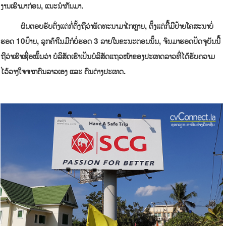
ງານເຮົາມາກ່ອນ, ແນະນໍາກັນມາ.
ຜົນຕອບຮັບຕັ່ງແຕ່ກໍ່ຕັ້ງຖືວ່າພັດທະນາມາໄກຫຼາຍ, ຕັ້ງແຕ່ກີ້ມີປ້າຍໂຄສະນາບໍ່
ຮອດ 10ປ້າຍ, ລູກຄ້າໃນມືກໍບໍ່ຮອດ 3 ລາຍໃນຂະນະຕອນນັ້ນ, ຈົນມາຮອດປັດຈຸບັນນີ້
ຖືວ່າເຮົາເຊື່ອໝັ້ນວ່າ ບໍລິສັດເຮົາເປັນບໍລິສັດແຖວໜ້າຂອງປະເທດລາວທີ່ໄດ້ຮັບຄວາມ
ໄວ້ວາງໃຈຈາກຄົນລາວເອງ ແລະ ຄົນຕ່າງປະເທດ.