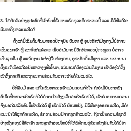
3. ໃຫ້ຍົກຕົວຢ່າງອຸປະສັກທີ່ເຮົາພົບພໍໍ້ໃນການເຮັດທຸລະກິດປະເພດນີ້ ແລະ ມີວິທີແກ້ໄຂ
ບັນຫາດັັ່ງກ່າວແນວໃດ
?
ຕັ້ງແຕ່ມື້ເລີ່ມຕົ້ນຈົນມາຮອດປັດຈຸບັນ ບັນຫາ ຫຼື ອຸປະສັກກໍມີທຸກໆມື້ບໍ່ວ່າຈະ
ເປັນວຽກເຮົາ ຫຼື ວຽກໃຜກໍແລ້ວແຕ່ ເຊື່ອວ່າມັນຈະມີບົດທົດສອບຢູ່ຕະຫຼອດ ບໍ່ວ່າຈະ
ເປັນລູກທີມ ຫຼື ພະນັກງານປະຈໍາຢູ່ໃນຫ້ອງການ, ອຸປະສັກນັ້ນມີ
ຫຼາຍ ແລະ ພະຍາຍາມ
ຕັ້ງສະຕິເພື່ອແກ້ໄຂບັນຫາຕ່າງໆທີ່ເຂົ້າມາ, ແນ່ນອນກໍຕ້ອງແມ່ນທີມງານ ເຮົາຕ້ອງໄດ້ຕັ້ງ
ໜ້າຕັ້ງຕາແກ້ໄຂສະຖານະການຮ່ວມກັນວ່າຈະເດີນຕໍ່ໄປແນວໃດ.
ວິທີຮັບມື ແລະ ແກ້ໄຂບັນຫາຂອງເຮົາແມ່ນຄວາມຈິງໃຈ ຖ້າວ່າມີບັນຫາຫຍັງ
ອັນໃດທີ່ຫາກວ່າເຮົາເຮັດບໍ່ໄດ້ກໍບອກໄປຕົງໆເລີຍວ່າເຮົາເຮັດບໍ່ໄດ້, ເຮົາກໍບອກຕາມຄວາມ
ຈິງບອກໄປເລີຍອັນນີ້ເຮົາເຮັດໄດ້ ຫຼື ເຮັດບໍ່ໄດ້ ຍ້ອນຫຍັງ, ມີວິທີທາງອອກແນວໃດ, ມິຄໍາ
ແນະນໍາໃຫ້ລູກຄ້າແນວໃດ, ຂໍຄວາມຮ່ວມມືຈາກລູກຄ້າແນວໃດ. ຖືວ່າເປັນຄວາມໂຊກດີ
ຢ່າງໜຶ່ງຂອງບໍລິສັດເຮົາ ເພາະລູກຄ້າສ່ວນໃຫຍ່ທີ່ໃຫ້ບໍລິການຢູ່ຂ້ອນຂ້າງລົມກັນໄດ້ບໍ່ວ່າ