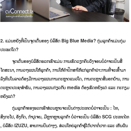
2
.
ແມ່ນຫຍັງທີ່ເປັນຈຸດເດັັ່ນຂອງ
ບໍລິສັດ
Big Blue Media
?
ກຸ່ມລູກຄ້າແມ່ນກຸ່ມ
ປະເພດໃດ
?
ຈຸດເດັ່ນຂອງບໍລິສັດພວກເຮົາແມ່ນ ການເຮັດວຽກຄົບວົງຈອນບໍ່ວ່າຈະເປັນສື່
ໂຄສະນາ, ການວາງແຜນໃຫ້ລູກຄ້າ, ການໃຫ້ຄໍາປຶກສາໃຫ້ແກ່ລູກຄ້າວ່າ:ການທີ່ຈະເຂົ້າມາ
ລົງທຶນໃນລາວຕ້ອງມີການວາງແຜນການຕະຫຼາດແນວໃດ, ການຕະຫຼາດສື່ນອກບ້ານ, ການ
ຕະຫຼາດປະຊາສໍາພັນ, ການວາງແຜນກ່ຽວກັບ
media
ຕ້ອງເຮັດຫຍັງແດ່ ແລະ ກະກຽມ
ຫຍັງແດ່?
ກຸ່ມລູກຄ້າຂອງພວກເຮົາສ່ວນຫຼາຍຈະເປັນຕ່າງປະເທດບໍ່ວ່າຈະເປັນ : ໄທ
,
ສິງກະໂປ, ອັງກິດ, ກໍາປູເຈຍ, ມີຫຼາກຫຼາຍລູກຄ້າ ບໍ່ວ່າຈະເປັນ ບໍລິສັດ
SCG
ປະເທດໄທ
, ບໍລິສັດ
IZUZU
, ສາຍການບິນຕ່າງໆ. ສ່ວນໃຫຍ່ລູກຄ້າຮູ້ໄດ້ປາກຕໍ່ປາກ ແລະ ເຫັນຜົນ