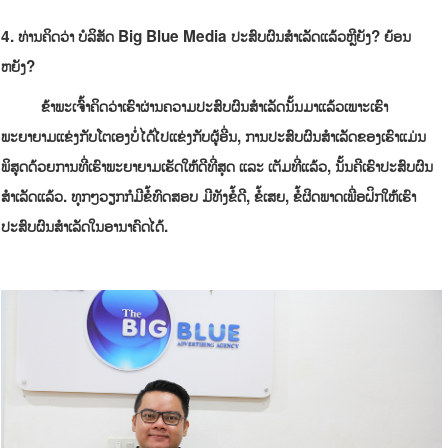
4
.
ທ່ານຄິດວ່າ
ບໍລິສັດ
Big Blue Media
ປະສົບຜົນສໍາເລັດແລ້ວຫຼືຍັງ
?
ຍ້ອນ
ຫຍັງ?
ຂ້າພະເຈົ້າຄິດວ່າເຮົາຜ່ານຄວາມປະສົບຜົນສໍາເລັດນັ້ນມາແລ້ວເພາະເຮົາ
ພະຍາຍາມແຂ່ງກັບໂຕເອງບໍ່ໄດ້ໄປແຂ່ງກັບຜູ້ອື່ນ, ການປະສົບຜົນສໍາເລັດຂອງເຮົາແມ່ນ
ພິສູດດ້ວຍການທີ່ເຮົາພະຍາຍາມເຮັດໃຫ້ດີທີ່ສຸດ ແລະ ເຕັມທີ່ແລ້ວ, ນັ້ນຄືເຮົາປະສົບຜົນ
ສໍາເລັດແລ້ວ. ທຸກໆວຽກກໍມີຂໍ້ທົດສອບ ມີທັງຂໍ້ດີ, ຂໍ້ເສຍ, ຂໍ້ຜິດພາດເພື່ອຝຶກໃຫ້ເຮົາ
ປະສົບຜົນສໍາເລັດໃນອານາຄົດໄດ້.