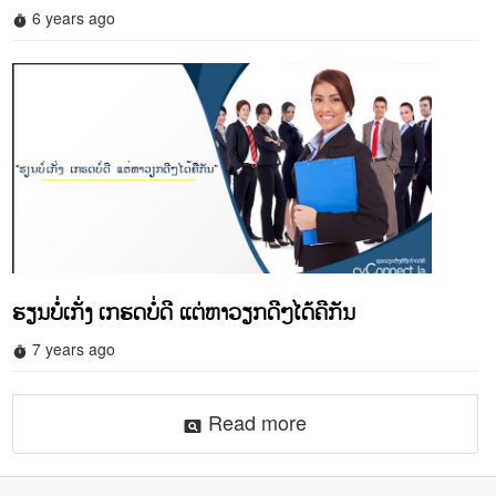
6 years ago
timer
ຮຽນບໍ່ເກັ່ງ ເກຮດບໍ່ດີ ແຕ່ຫາວຽກດີໆໄດ້ຄືກັນ
7 years ago
timer
Read more
pageview