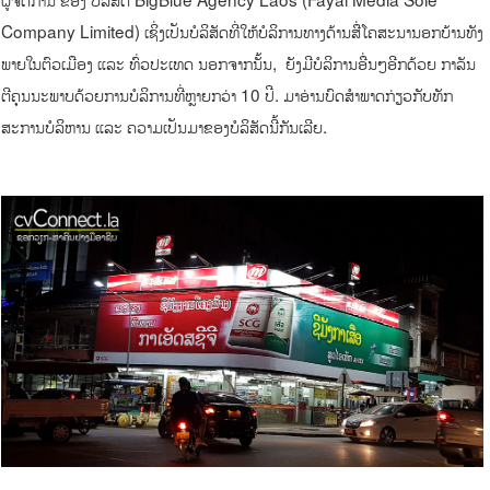
Company Limited) ເຊິ່ງເປັນບໍລິສັດທີ່ໃຫ້ບໍລິການທາງດ້ານສື່ໂຄສະນານອກບ້ານທັງ
ພາຍໃນຕົວເມືອງ ແລະ ທົ່ວປະເທດ ນອກຈາກນັ້ນ, ຍັງມີບໍລິການອື່ນໆອີກດ້ວຍ ກາລັນ
ຕີຄຸນນະພາບດ້ວຍການບໍລິການທີ່ຫຼາຍກວ່າ 10 ປີ. ມາອ່ານບົດສໍາພາດກ່ຽວກັບທັກ
ສະການບໍລິຫານ ແລະ ຄວາມເປັນມາຂອງບໍລິສັດນີ້ກັນເລີຍ.