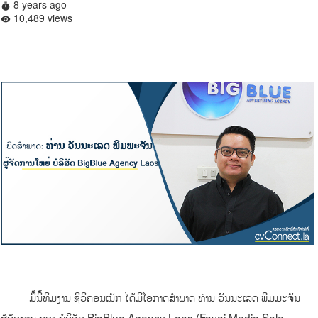
8 years ago
timer
10,489 views
remove_red_eye
ມື້ນີ້ທີມງານ ຊີວີຄອນເນັກ ໄດ້ມີໂອກາດສໍາພາດ ທ່ານ ວັນນະເລດ ພິມມະຈັນ
ຜູ້ຈັດການ ຂອງ ບໍລິສັດ BigBlue Agency Laos (Fayai Media Sole