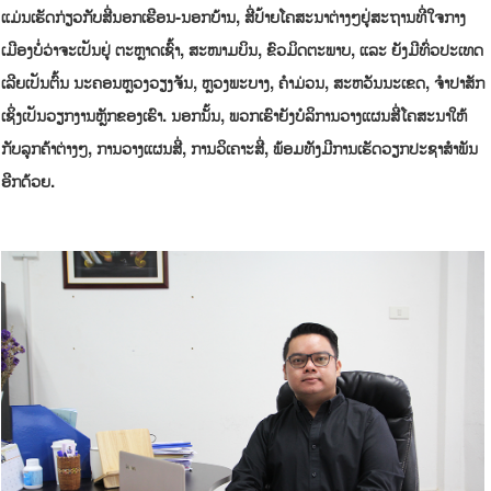
ແມ່ນເຮັດກ່ຽວກັບສື່ນອກເຮືອນ-ນອກບ້ານ, ສື່ປ້າຍໂຄສະນາຕ່າງໆຢູ່ສະຖານທີ່ໃຈກາງ
ເມືອງບໍ່ວ່າຈະເປັນຢູ່ ຕະຫຼາດເຊົ້າ, ສະໜາມບິນ, ຂົວມິດຕະພາບ, ແລະ ຍັງມີທົ່ວປະເທດ
ເລີຍເປັນຕົ້ນ ນະຄອນຫຼວງວຽງຈັນ, ຫຼວງພະບາງ, ຄໍາມ່ວນ, ສະຫວັນນະເຂດ, ຈໍາປາສັກ
ເຊິ່ງເປັນວຽກງານຫຼັກຂອງເຮົາ. ນອກນັ້ນ, ພວກເຮົາຍັງບໍລິການວາງແຜນສື່ໂຄສະນາໃຫ້
ກັບລູກຄ້າຕ່າງໆ, ການວາງແຜນສື່, ການວິເຄາະສື່, ພ້ອມທັງມີການເຮັດວຽກປະຊາສໍາພັນ
ອີກດ້ວຍ.