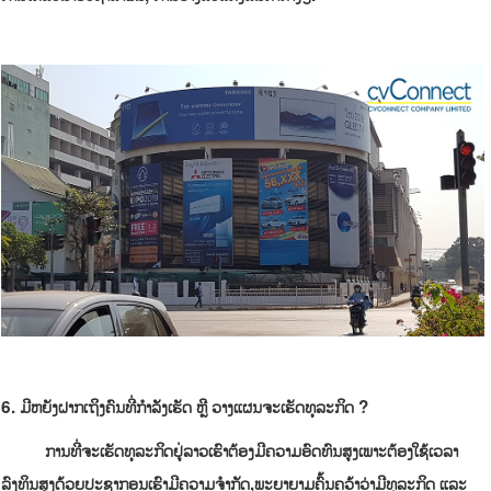
6
.
ມີຫຍັງຝາກເຖິງຄົນທີ່ກໍາລັງເຮັດ ຫຼື ວາງແຜນຈະເຮັດທຸລະກິດ
?
ການທີ່ຈະເຮັດທຸລະກິດຢູ່ລາວເຮົາຕ້ອງມີຄວາມອົດທົນສູງເພາະຕ້ອງໃຊ້ເວລາ
ລົງທຶນສູງດ້ວຍປະຊາກອນເຮົາມີຄວາມຈໍາກັດ,ພະຍາຍາມຄົ້ນຄວ້າວ່າມີທຸລະກິດ ແລະ