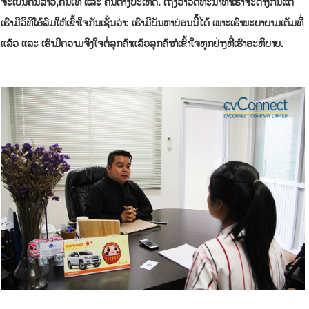
ຈະເປັນຄົນລາວ,ຄົນໄທ ແລະ ຄົນຕ່າງປະເທດ. ເຖິງວ່າວັດທະນາທໍາເຮົາຈະຕ່າງກັນແຕ່
ເຮົາມີວິທີໂອ້ລົມໃຫ້ເຂົ້າໃຈກັນເຊັ່ນວ່າ: ເຮົາມີບັນຫາບ່ອນນີ້ໄດ້ ເພາະເຮົາພະຍາຍາມເຕັມທີ່
ແລ້ວ ແລະ ເຮົາມີຄວາມຈິງໃຈຕໍ່ລູກຄ້າແລ້ວລູກຄ້າກໍເຂົ້າໃຈທຸກຢ່າງທີ່ເຮົາອະທິບາຍ.