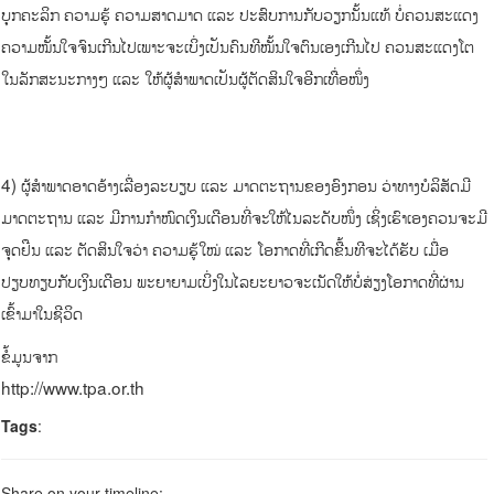
ບຸກຄະລິກ ຄວາມຮູ້ ຄວາມສາດມາດ ແລະ ປະສົບການກັບວຽກນັ້ນແທ້ ບໍ່ຄວນສະແດງ
ຄວາມໝັ້ນໃຈຈົນເກີນໄປເພາະຈະເບິ່ງເປັນຄົນທີໝັ້ນໃຈຕົນເອງເກີນໄປ ຄວນສະແດງໂຕ
ໃນລັກສະນະກາງໆ ແລະ ໃຫ້ຜູ້ສຳພາດເປັນຜູ້ຕັດສິນໃຈອີກເທື່ອໜຶ່ງ
4) ຜູ້ສຳພາດອາດອ້າງເລື່ອງລະບຽບ ແລະ ມາດຕະຖານຂອງອົງກອນ ວ່າທາງບໍລິສັດມີ
ມາດຕະຖານ ແລະ ມີການກຳໜົດເງິນເດືອນທີ່ຈະໃຫ້ໄນລະດັບໜຶ່ງ ເຊິ່ງເຮົາເອງຄວນຈະມີ
ຈຸດຢືນ ແລະ ຕັດສິນໃຈວ່າ ຄວາມຮູ້ໃໝ່ ແລະ ໂອກາດທີ່ເກີດຂື້ນທີຈະໄດ້ຮັບ ເມື່ອ
ປຽບທຽບກັບເງິນເດືອນ ພະຍາຍາມເບິ່ງໃນໄລຍະຍາວຈະເນັດໃຫ້ບໍ່ສ່ຽງໂອກາດທີ່ຜ່ານ
ເຂົ້າມາໃນຊີວິດ
ຂໍ້ມູນຈາກ
http://www.tpa.or.th
Tags
:
Share on your timeline: