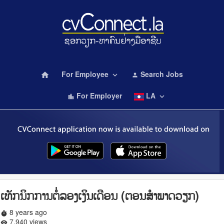
For Employee
Search Jobs
home
keyboard_arrow_down
person
For Employer
LA
keyboard_arrow_down
location_city
ເທັກນິກການຕໍ່ລອງເງິນເດືອນ (ຕອນສຳພາດວຽກ)
8 years ago
timer
7,940 views
remove_red_eye