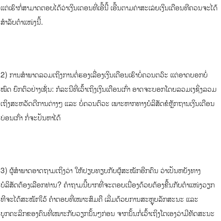
ແຕ່ເຮົາກໍ່ສາມາດຕອບໄດ້ວ່າເງິນເດອນທີ່ເອີ້ນີ້ ເອີ້ນຕາມຄ່າສະເລ່ຍເງິນເດືອນທີຄວນຈະໄດ້
ສຳລັບຕຳແໜ່ງນີ້.
2) ການສຳພາດລວມເຖິງການຕໍ່ຮອງເລື່ອງເງິນເດືອນເຮົາບໍ່ຄວນຕວົະ ແຕ່ອາດບອກບໍ່
ໝົດ ຍົກຕົວຢ່າງເຊັ່ນ: ກໍລະນີທີ່ເວົ້າເຖິງເງິນເດືອນເກົ່າ ອາດຈະບອກໂດຍລວມເງຊິ່ງລວມ
ເຖິງສະຫວັດດີການຕ່າງໆ ແລະ ບໍ່ຄວນຕົວະ ເພາະຫາກທາງບໍລິສັດຂໍຫຼັກຖານເງິນເດືອນ
ບ່ອນເກົ່າ ກໍ່ຈະປັນຫາໄດ້
3) ຜູ້ສຳພາດອາດຖາມເຖິງວ່າ ໃຫ້ປຽບທຽບກັບຜູ້ສະໝັກອີກຄົນ ວ່າເປັນຫຍັງທາງ
ບໍລິສັດຕ້ອງເລືອກທ່ານ? ຄຳຖາມນີ້ຍາກທີ່ຈະຕອບເນື່ອງດ້ວຍຕ້ອງຂື້ນກັບຕຳແໜ່ງວຽກ
ທີຈະໄດ້ສະໝັກໃວ້ ຄຳຕອບທີ່ເໝາະສົມຄື ເລີ່ມດ້ວຍການສະຫຼຸບລັກສະນະ ແລະ
ບຸກຄະລິກຂອງຄົນທີ່ເໝາະກັບວຽກນັ້ນໆກ່ອນ ຈາກນັ້ນກໍ່ເວົ້າເຖິງໂຕເອງວ່າມີທັດສະນະ