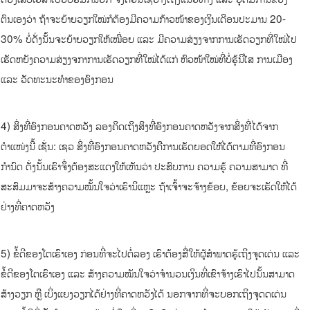
ຕົນເອງວ່າ ຖ້າຈະຍ້າຍວຽກໃໝ່ກໍຕ້ອງມີຄວາມກ້າວໜ້າຂອງເງິນເດືອນປະມານ 20-
30% ບໍ່ດັ່ງນັ້ນຈະຍ້າຍວຽກໃຫ້ເໝື່ອຍ ແລະ ມີຄວາມສ່ຽງຈາກການເຮັດວຽກທີ່ໃໝ່ໄປ
ເຮັດຫຍັງຄວາມສ່ຽງຈກາການເຮັດວຽກທີ່ໃໝ່ໄດ້ແກ່ ຫົວໜ້າໃໝ່ທີ່ບໍ່ຮູ້ນິໄສ ການເມືອງ
ແລະ ວັດທະນະທຳຂອງອົງກອນ
4) ສິ່ງທີ່ອົງກອນຄາດຫວັງ ລອງຄິດເຖິງສິງທີ່ອົງກອນຄາດຫວັງຈາກສິ່ງທີ່ໄດ້ຈາກ
ຕຳແໜ່ງນີ້ ເຊັ່ນ: ເຊວ ສິ່ງທີ່ອົງກອນຄາດຫວັງຄືການເຮັດຍອດໃຫ້ໄດ້ຕາມທີ່ອົງກອນ
ກຳນົດ ດັ່ງນັ້ນເຮົາຈຶ່ງຕ້ອງສະແດງໃຫ້ເຫັນວ່າ ປະສົບການ ຄວາມຮູ້ ຄວາມສາມາດ ທີ່
ສະສົມມາຈະສ້າງຄວາມໝັ້ນໃຈວ່າເຮົານິແຫຼະ ຖ້າເຈົ້າຈະຈ້າງຂ້ອຍ, ຂ້ອຍຈະເຮັດໃຫ້ໄດ້
ຢ່າງທີ່ຄາດຫວັງ
5) ຂໍ້ດີຂອງໂຕເຮົາເອງ ກ່ອນທີ່ຈະໄປຕໍ່ລອງ ເຮົາຕ້ອງສື່ໃຫ້ຜູ້ສຳພາດຮູ້ເຖິງຈຸດເດ່ນ ແລະ
ຂໍ້ດີຂອງໂຕເຮົາເອງ ແລະ ສ້າງຄວາມໝັນໃຈວ່າຈຳນວນເງິນທີ່ເຂົາຈ້າງເຮົາໄປນັ້ນສາມາດ
ສ້າງວຽກ ຫຼື ເບິ່ງແຍງວຽກໄດ້ຢ່າງທີ່ຄາດຫວັງໄດ້ ນອກຈາກທີ່ຈະບອກເຖິງຈຸດດເດ່ນ