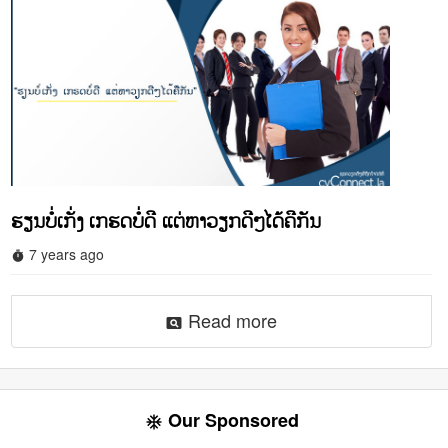
ຮຽນບໍ່ເກັ່ງ ເກຮດບໍ່ດີ ແຕ່ຫາວຽກດີໆໄດ້ຄືກັນ
7 years ago
timer
Read more
pageview
Our Sponsored
ac_unit