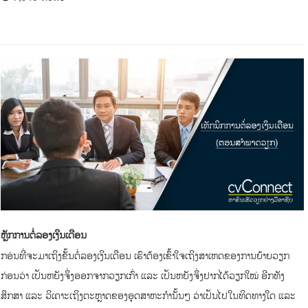
ຫຼັກການຕໍ່ລອງເງິນເດືອນ
ກອ່ນທີ່ຈະມາເຖິງຂັ້ນຕໍ່ລອງເງິນເດືອນ ເຮົາຕ້ອງເຂົ້າໃຈເຖິງສາເຫດຂອງການຍ້າຍວຽກ
ກ່ອນວ່າ ເປັນຫຍັງຈຶ່ງອອກຈາກວຽກເກົ່າ ແລະ ເປັນຫຍັງຈຶ່ງຢາກໄດ້ວຽກໃໝ່ ອີກທັງ
ສຶກສາ ແລະ ວິເຄາະເຖິງຕະຫຼາດຂອງອຸດສາຫະກຳນັ້ນໆ ວ່າເປັນໄປໃນທິດທາງໃດ ແລະ