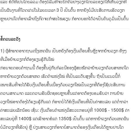
ແລະ ຂໍ້ດີທີ່ເປັນໂດຍລວມ ຕ້ອງບໍ່ລືມທີ່ຈະຍົກຕົວຢ່າງວຽກໂດຍລະອຽດໃຫ້ເຫັນວຽກທີ່
ເປັນຜົນງານທີ່ໂດດເດ່ນໃນໄລຍະເວລາ 3 ປີ ເປັນຕົ້ນ ຫາກຍັງບໍ່ມີປະສົບການເຮັດວຽກ
ຫຼາຍປານໃດກໍ່ອາດເລົ່າເຖິງກິດຈະກຳສະໄໝຮຽນ ກໍອາດບອກໄດ້ວ່າເປັນຄົນດຸມັ່ນເປັນຕົ້ນ
ຂໍ້ຄວນລະວັງ
1) ຜູ້ສຳພາດອາດຖາມເຖິງເຫດຜົນ ເປັນຫຍັງຕ້ອງເງິນເດືອນຂື້ນຫຼັງຈາກຍ້າຍວຽກ ທັງໆ
ທີ່ເມື່ອຍ້າຍວຽກກໍ່ຕ້ອງຮຽນຮູ້ກັນໃໝ່
ກ່ອນຈະຕອບຄຳຖາມນີ້ ຕ້ອງຂື້ນຢູ່ກັບກໍລະນີຂອງຜູ້ສະໝັກວ່າຍ້າຍວຽກດ້ວຍສາເຫດໃດ
ຫາກຍ້າຍວຽກດ້ວຍສາເຫດ ເຮັດຕຳແໜ່ງໃໝ່ ທີ່ເປັນລະດັບສູງຂື້ນ ຖ້າເປັນແນວນີ້ກໍ່
ເໝາະສົມທີ່ຈະໄດ້ຮັບເງິນເດືອນຂື້ນເນື່ອງດ້ວຍວຽກໃໝ່ເປັນວຽກທີ່ຕ້ອງໃຊ້ປະສົບການ
ຄວາມສາດມາດ ແລະຄວາມຮັບຜິດຊອບຫຼາຍຂື້ນແຕ່ອາດຕ້ອງຍອມຮັບວ່າ ການຍ້າຍ
ວຽກໃໝ່ອາດຕ້ອງໄດ້ຮຽນຮູ້ກັນແດ່ ກໍອາດບໍ່ໄດ້ຂໍເງິນເດືອນທີ່ເປັນຄ່າສະເລ່ຍ ແຕ່ຕ່ຳກວ່າ
ຄ່າສະເລ່ຍເລັກນ້ອຍ ເຊັ່ນ: ເງິນເດືອນຕຳແໜ່ງວິສະວະກອນຢູ່ທີ່ 1000$ - 1500$ ຄ່າ
ສະເລ່ຍຢູ່ທີ່ 1400$ ແຕ່ເຮົາອາດຂໍແຕ່ 1350$ ເປັນຕົ້ນ ແຕ່ຫາກຍ້າວຽກດ້ວຍເຫດຜົນ
ບໍ່ມັກວຽກທີ່ເຮັດຢູ່ ຫຼື ປ່ຽນສາຍວຽກກໍ່ອາດບໍ່ສາມາດຕໍ່ຮອງເງິນເດືອນໄດ້ຫຼາຍປານໃດ