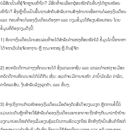
ບໍລິສັດເປັນທີ່ຮູ້ຈັກຫຼາຍເທົ່າໃດ? ມີສິດທີ່ຈະເລືອກຜູ້ສະໝັກຄົນອື່ນໆໄດ້ຫຼາຍໜ້ອຍ
ເທົ່າໃດ? ສິ່ງເຫຼົ່ານັ້ນເປັນພື້ນຖານສຳຄັນສຳລັບການສ້າງອຳນາດເພື່ອການຕໍ່ລອງເງິນເດືອນ
ແລະ ກ່ອນທີ່ຈະຕໍ່ລອງເງິນເດືອນຕ້ອງຫາ ແລະ ຕຽມຂໍ້ມູນໃຫ້ຮຽບຮ້ອຍກ່ອນ ໂດຍ
ຂໍ້ມູນທີ່ຕ້ອງຕຽມດັ່ງນີ້:
1) ອັດຕາເງິນເດືອນໂດຍສະເລ່ຍທີ່ຈະໄດ້ສຳລັບຕຳແໜ່ງທີ່ສະໝັກໄວ້ ຂໍ້ມູນໂຕນີ້ອາດຫາ
ໄດ້ຈາກເວັບໄຊຈັດຫາງານ ຫຼື ຖາມຈາກໝູ່ ຫຼື ຄົນຮູ້ຈັກ
2) ສະຫວັດດີການຕ່າງໆທີຄວນຈະໄດ້ ຊຶ່ງແຕ່ລະອາຊີບ ແລະ ແຕ່ລະຕຳແໜ່ງຈະມີສະ
ຫວັດດີການທີຄວນຈະໄດ້ບໍ່ຄືກັນ ເຊັ່ນ: ເຊວກໍ່ຈະມີຄ່ານາຍໜ້າ ,ຄ່ານ້ຳມັຍລົດ ຄ່າລົດ,
ຄ່າໂທລະສັບ, ງົບສຳລັບລ້ຽງລູກຄ້າ, ແລະ ອື່ນໆ.
3) ອ້າງເຖິງການກ້າວໜ້າຂອງເງິນເດືອນເມື່ອຕ້ອງຕັດສິນໃຈປຽນວຽກ ຫຼັກການຂໍ້ນີ້ບໍ່
ແມ່ນປະເດັນຫຼັກທີ່ຈະໃຊ້ສຳລັບຕໍ່ຮອງເງິນເດືອນເພາະອາດຈະຖືກອ້າງກັບມາວ່າຖ້າຍ້າຍ
ວຽກມາບ່ອນໃໝ່ກໍຕ້ອງເລີ່ມຮຽນຮູ້ລະບົບການເຮັດວຽກໃໝ່ ອີກທັງຖ້າເປັນສິນຄ້າໃໝ່ກໍ່
ຕ້ອງເສຍເວລາໄປອົບຮົມກັນອີກ ຈິງຄວນໃຊ້ອ້າງເຖິງແນວທາງ ແລະ ອຸດົມການຂອງ