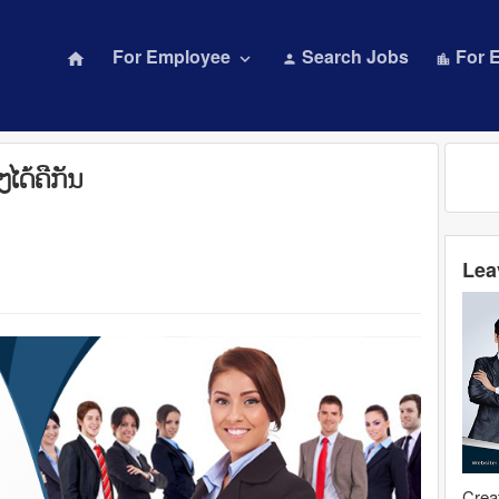
For Employee
Search Jobs
For 
home
keyboard_arrow_down
person
location_city
ໆໄດ້ຄືກັນ
Lea
Creat