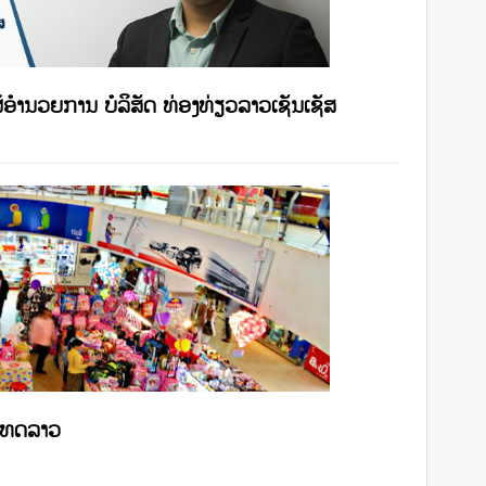
ູ້ອໍານວຍການ ບໍລິສັດ ທ່ອງທ່ຽວລາວເຊັນເຊັສ
ເທດລາວ