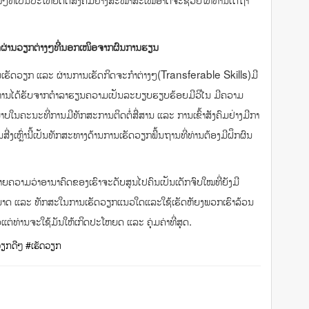
ທອດຜ່ານວຽກຕ່າງໆທີ່ນອກເໜຶອຈາກຜົນການຮຽນ
ານເຮັດວຽກ ແລະ ຜ່ານການເຮັດກິດຈະກຳຕ່າງໆ(Transferable Skills)ມີ
ທີ່ທ່ານໄດ້ຮັບຈາກຕຳລາຮຽນຄວາມເປັນລະບຽບຮຽບຮ້ອຍມີວິໄນ ມີຄວາມ
າບໃນຄະນະທີ່ການມີທັກສະການຕິດຕໍ່ສື່ສານ ແລະ ການເຂົ້າສັງຄົມຢ່າງມີກາ
່ງເຫຼົ່ານີ້ເປັນທັກສະທາງດ້ານການເຮັດວຽກພື້ນຖານທີ່ທ່ານຕ້ອງມີຝຶກຜົນ
້ໝາຍຄວາມວ່າອານາຄົດຂອງເຮົາຈະດັບສູນໄປຄົນເປັນເດັກຈົບໃໝທີ່ຍັງມີ
ສາມາດ ແລະ ທັກສະໃນການເຮັດວຽກແນວໃດແລະໃຊ້ເຮັດຫັຍງພວກເຮົາລ້ວນ
່ທ່ານຈະໃຊ້ມັນໃຫ້ເກິດປະໂຫຍດ ແລະ ຄຸ່ມຄ່າທີ່ສຸດ.
ຽກດີໆ
#ເຮັດວຽກ