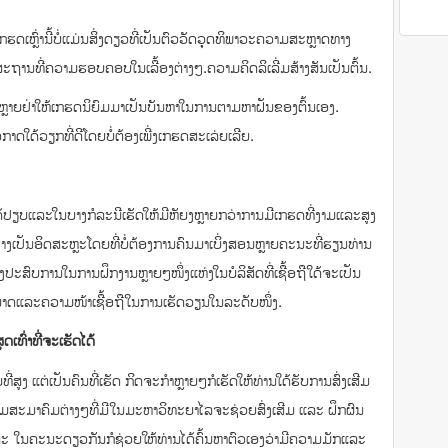
ເກຮດເຫຼົ່ານີ້ບໍ່ແມ່ນສິ່ງດຽວທີ່ເປັນຕົວວັດວຸດທິພາວະຄວາມສະຫຼາດທາງ
ສະຖານທີ່ຄວາມຮອບຄອບໃນເລື້ອງຕ່າງໆ.ຄວາມຄິດລິເລີ່ມສ້າງສັນເປັນຕົ້ນ.
ໍ່ສູງຫຼາຍຢ່າໃຫ້ເກຮດນິຍົມມາເປັນບັນຫາໃນການຕາມຫາຝັນຂອງຕົ້ນເອງ.
ໃດ້ວຽກທີ່ດີໂດຍບໍ່ຕ້ອງເພີ່ງເກຮດສະເລ່ຍເລີຍ.
ປຽບແລະໃນບາງກໍລະນີເຮັດໃຫ້ມີຫັຍງຫຼາຍກວ່າການມີເກຮດທີ່ງາມແລະສູງ
່າງເປັນອິດສະຫຼະໂດຍທີ່ບໍ່ຕ້ອງການຄົນມາເບິ່ງສອນຫຼາຍຄະນະທີ່ຮຽນທ່ານ
ປະສົບການໃນການຝຶກງານຫຼາຍໆໜຶ່ງແຫ່ງໃນບໍລິສັດທີ່ເຊື້ອຖືໃດ້ຈະເປັນ
າມາດແລະຄວາມໜ້າເຊື້ອຖືໃນການເຮັດວຽນໃນລະດັບໜຶ່ງ.
ເທົ່າທີ່ຈະເຮັດໄດ້
່ສູງ ແຕ່ເປັນຄົນທີ່ເຮັດ ກິດຈະກຳຫຼາຍໆກໍເຮັດໃຫ້ທ່ານໃດ້ຮັບການສົ່ງເສີມ
່ມສະມາຄົມຕ່າງໆທີ່ມີໃນມະຫາວິທະຍາໄລຈະຊ່ວຍສົ່ງເສີມ ແລະ ຝຶກຜົນ
 ແລະ ໃນຄະນະດຽວກັນກໍຊ່ວຍໃຫ້ທ່ານໄດ້ຄົ້ນຫາຕົວເອງວ່າມີຄວາມມັກແລະ