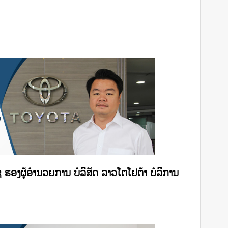
ຊ ຮອງຜູ້ອຳນວຍການ ບໍລິສັດ ລາວໂຕໂຢຕ້າ ບໍລິການ