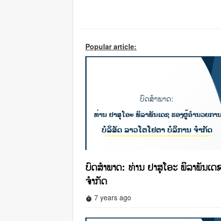
Popular article:
ບົດສຳພາດ: ທ່ານ ຢາສຸໂອະ ພິລາພັນເດ
ຈຳກັດ
7 years ago
timer