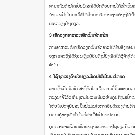
ສາມາດໃນດ້ານໃດເປັນພິເສດໄດ້ອີກດ້ວຍການໄດ້ເຂົ້າເປັ
ນຳແລະເປິດໂອກາດໃຫ້ໄດ້ຝຶກການຈັດການງານຕ່າງໆໄດ້ກິດຈະ
ເກຮດພຽງຢ່າງດຽວ.
3 ເຮັດວຽກອາສາສະໝັັກເປັນຈິດອາໄສ
ການອາສາສະໝັກເຮັດວຽກເປັນຈິດອາສາໃຫ້ກັບອົງກອນການ
ວຽກ ແລະຍັງໄດ້ຊ່ວຍເຫຼຶອຜູ້ອື່ນທັງນີ້ຍັງເຮັດໃຫ້ຜູ້ຈ້າ
ສັງຄົມ.
4 ໃຊ້ຈູດແຂງດ້ານໂຊຊ່ຽວມິເດຍໃຫ້ເປັນປະໂຫຍດ
ຫາກເຈົ້າເປັນນັກສຶກສາທີ່ຈົບໃຫ່ມໃນຕອນນີ້ນັ້ນໝາຍຄວາ
ກະລຸນາຈື່ໃວ້ວ່າຕົນຍຸກມີນເລນເນີຍລເຊັ່ນຄຸນຄືກຸ່ມ
ໃຫ່ຍໃນປະຈຸບັນສະນັ້ນນີ້ແມ່ນໂອກາດອັນດີຂອງທ່ານທີ່
ຄວາມຮູ້ທາງເທັກໂນໂລຢີທ່ານໃຫ້ເປັນປະໂຫຍດ.
ຄຸນຄວານຈະຮັກສາທັກສະຖານະພາບທາງໂຊຊ່ຽວມີເດຍຂອ
ມີໄອຄາວໃນອີນສະຕາແກມຫຼືຍູທູບແລະສ້າງຄອນເທນໃໝໆທ