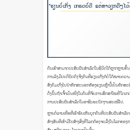
ຄົນເຮົາສາມາດປະສົບຜົນສຳເລັດໃນຊີວິດໃດ້ຫຼາກຫຼາຍຂ
ການລົງມືປະຕິບັດຕົງຈີງຄົນທີ່ຮຽນເກັ່ງກໍບໍ່ໃດ້ໝາຍຄວາ
ສັງຄົມເກັ່ງໄປນຳທັກສະນອກຫ້ອງຮຽນເຫຼົ່ານີ້ເປັນທັ
ດັ່ງນັ້ນຖ້າເຈົ້າເປັນໜຶ່ງໃນຄົນທີ່ຈົບການສຶກສາໃໝທີ່ໃ
ການປະສົບຜົນສຳເລັດໃນອາຊີບພະນັກງານສະເໝີໄປ.
ຫຼາຍຕໍ່ລາຍເທຶ່ອທີ່ເຮົາພົບເຫັນບຸກຄົນທີ່ປະສົບຜົນສຳ
ສ້າງສັນທີ່ເຂົາມີໄປສ້າງສິ່ງທີ່ໂລກຕ້ອງຈະລື່ງໃນໂລກຂອ
ສັນ,ສຕີຟ ຈອບ,ໂອປຮາເປັນຕົ້ນ.