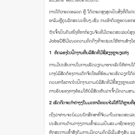
ການໃດ້ເກຮດເອລວດ ຫຼື ໃດ້ເກຮດສູງສຸດເປັນສີ່ງທີ່ດີແຕ່
ອາລົມຫຼືຄຸນລັກສະນະອື່ນໆ.ເຊັ່ນ ກນເອົາຕົວຫຼອດນອກ
ຖ້າເຈົ້າເປັນຄົນໜຶ່ງທີ່ຫາກໍ່ຮຽນຈົບທີ່ມີເກຮດສະເລ່ຍບ
JobsDBມີແນວຄວາມຄິດດີໆທີ່ຈະຊ່ວຍໃຫ້ທ່ານສ້າງໂອກາດ
1 ທົດລອງໄປຝຶກງານທີ່ບລິສັດທີ່ມີຊື່ສຽງຫຼາຍຽແຫ່ງ
ການມີປະສົບການໃນການເຮັດວຽກມາອາດເຮັດໃຫ້ທ່ານໃດ້
ບາງບໍລິສັດຕ້ອງການເດັກຈົບໃໝທີ່ພ້ອມຈະເຮັດວຽກໃດ້ຢ
ຄວນຫາໂອກາດໄປຝຶກງານຕາມບໍລິສັດທີ່ມີຂື້ສຽງຫຼາຍແຫ່ງ
ການຮັບຮອງທາງອ້ອມໃຫ້ບໍລິສັດເຫັນວ່າເຈົ້າມີຄວາມສ
2 ເຮັດກິດຈະກຳຕ່າງໆໃນມະຫາວິທະຍາໄລໃຫ້ໃດ້ຫຼາຍທີ່ສຸດ
ເຖິງວ່າທ່ານຈະບໍ່ແມ່ນນັກສຶກສາທີ່ຈົບມາໃນເກຮດສະເລ່ຍທີ
ປະສົບການດ້ານຕ່າງໆການເຂົ້າຮ່ວມເປັນສະມາຊີກຂອງກຸ
ທັກສະການເຂົ້າສັງຄົມການມີຄວາມຄິດລິເລີ່ມສ້າງສັນ