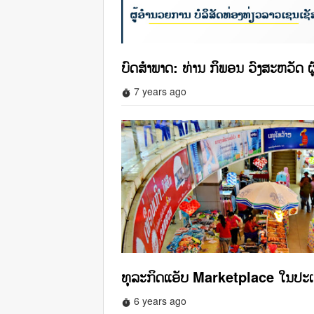
ບົດສໍາພາດ: ທ່ານ ກິພອນ ວົງສະຫວັດ ຜ
7 years ago
timer
ທຸລະກິດແອັບ Marketplace ໃນປະ
6 years ago
timer