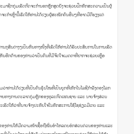
ນສະມາຊີກກຸ່ມເຮັດກິດຈະກຳນອກຫຼັກສຸດຍັງຈະຊ່ວຍຝືກທັກສະຄວາມເປັນຜູ້
ກຳເຫຼົ່ານີ້ເຮັດໃຫ້ທ່ານໄດ້ປຽບຜູ້ສະໝັກຄົນອື່ນໆທີ່ອາດມີດີພຽງແຕ່
ກຸສົນຕ່າງໆເປັນຫົນທາງໜຶ່ງທີ່ເຮັດໃຫ້ທ່ານໄດ້ຮັບປະສົບການໃນການເຮັດ
ງໄດ້ເຫັນອີກດ້ານຂອງທ່ານວ່າເປັນຄົນທີ່ມີຈິດໃຈເມດຕາທີ່ຢາກຈະຊ່ວຍເຫຼຶອ
ມວ່າທ່ານໄດ້ປຽບທີ່ເປັນຄົນຣຸ້ນໃໝທີ່ເປັນຍຸກທີ່ເທັກໂນໂລຊີກຳລັງຄອງໂລກ
ເປົ້າໝາຍທາງການຕະລາດກຸ່ມຫຼັກຂອງທຸລະກິດແຟນຊາຍ ແລະ ນາຍຈ້າງສ່ວນ
ຈະເຮັດໃຫ້ວ່າທີ່ນາຍຈ້າງປະທັບໃຈໃນທັກສະການໃຊ້ໂຊຊ່ຽວມີເດຍ ແລະ
ງທ່ານໃຫ້ມີຄວາມໜ້າເຊື້ອຖືໝັ່ນອຳໂຫລດບອ໋ກສ່ວນຕ່ວນຂອງທ່ານແລະ
ີ່ເປັນປະໂຫຍດຕໍ່ສັງຄົມຢ່າງສະໝ່ຳສະເໝີອາດຈະຊ່ວຍໃຫ້ທ່ານໄດ້ຖ້າ