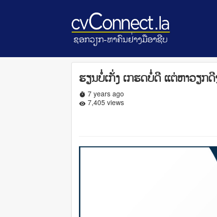
ຮຽນບໍ່ເກັ່ງ ເກຮດບໍ່ດີ ແຕ່ຫາວຽກດີ
7 years ago
timer
7,405 views
remove_red_eye