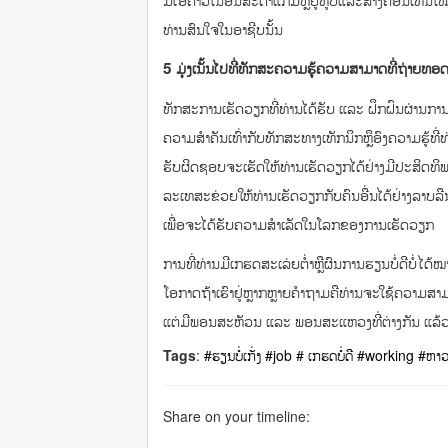
ທ່ານສົນໃຈໃນອາຊີບນັ້ນ
5 ມຸ່ງເນັ້ນໄປທີ່ທັກສະຄວາມຮູ້ຄວາມສາມາດທີ່ຖ່າຍ
ທັກສະການເຮັດວຽກທີ່ທ່ານໄດ້ຮັບ ແລະ ຝຶກຝົນຜ່ານກ
ຄວາມສຳຄັນເທົ່າກັບທັກສະທາງເທັກນິກຫຼຶອົງຄວາມຮູ້
ຮັບຜິດຊອບຈະເຮັດໃຫ້ທ່ານເຮັດວຽກໄດ້ຢ່າງມີປະສິດທິພ
ລະເທສະຂ່ວຍໃຫ້ທ່ານເຮັດວຽກກັບຄົນອື່ນໄດ້ຢ່າງລາບລືນສີ
ເພື່ອຈະໄດ້ຮັບຄວາມສຳເລັດໃນໂລກຂອງການເຮັດວຽກ
ການທີ່ທ່ານມີເກຮດສະເລ່ຍຕ່ຳຫຼືຜົນການຮຽນບໍ່ດີບໍ່ໄດ
ໂອກາດຖ້າເຮົາຢູ່ຫຼາກຫຼາຍຄຳຖາມຄືທ່ານຈະໃຊ້ຄວາມ
ແຕ່ມີພອນສະຫັວນ ແລະ ພອນສະແຫວງທີ່ຕ່າງກັນ ແລ້ວແຕ
Tags
:
#ຮຽນບໍ່ເກັ່ງ
#job
# ເກຮດບໍ່ດີ
#working
#ຫາວ
Share on your timeline: