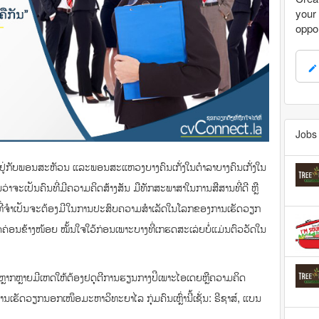
your 
oppor
mode_edit
Jobs 
ຶ້ນຢູ່ກັບພອນສະຫັວນ ແລະພອນສະແຫວງບາງຄົນເກັ່ງໃນຕຳລາບາງຄົນເກັ່ງໃນ
ມວ່າຈະເປັນຄົນທີ່ມີຄວາມຄິດສ້າງສັນ ມືທັກສະພາສາໃນການສືສານທີ່ດີ ຫຼື
ກສະທີ່ຈຳເປັນຈະຕ້ອງມີໃນການປະສົບຄວາມສຳເລັດໃນໂລກຂອງການເຮັດວຽກ
ດເກດຄ່ອນຂ້າງໜ້ອຍ ໝັ້ນໃຈໃວ້ກ່ອນເພາະບາງທີ່ເກຮດສະເລ່ຍບໍ່ແມ່ນຕົວວັດໃນ
ເລັດຫຼາກຫຼາຍມີເຫດໃຫ້ຕ້ອງຢດຸຕີການຮຽນກາງປີເພາະໄອເດຍຫຼືຄວາມຄິດ
ງການເຮັດວຽກນອກເໜຶອມະຫາວິທະຍາໄລ ກຸ່ມຄົນເຫຼົ່ານີ້ເຊັ່ນ: ຣີຊາສ໌, ແບນ