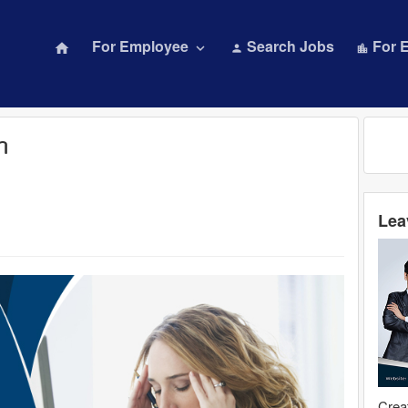
For Employee
Search Jobs
For 
home
keyboard_arrow_down
person
location_city
ຽກ
Lea
Creat