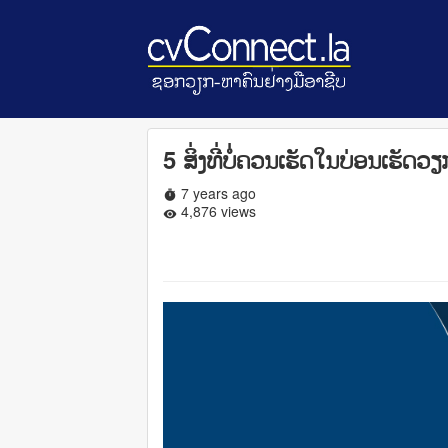
5 ສິ່ງທີ່ບໍ່ຄວນເຮັດ​ໃນ​ບ່ອ​ນ​ເຮັດ​ວ
7 years ago
timer
4,876 views
remove_red_eye