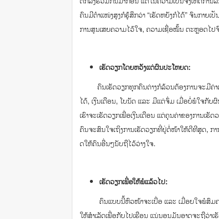
ຕົກລົງຮ່ວມກັນມາ​ກ່ອນ ແຕ່ໃນຄວາມເປັນຈິງເຫດການ​ລັກສະນະ​​​ນີ
ຄົນ​ມີ​ຕຳ​ແໜ່​ງສູງ​ກໍ​ຮູ້ສຶກ​ວ່າ “​ເຮັດ​ຫຍັງ​ກໍ​ໄດ້” ຈົນ​ກາຍ​ເປັ
ການ​ສູນ​ເສຍ​ຄວາມ​ໄວ້​ໃຈ, ຄວາມ​ເຊື່ອ​ໝັ້ນ​ ຕະຫຼອດ​ໄປ​ຈ
ເຮັດ​ວຽກ​ໂດຍ​ຫວັງ​ແຕ່​ຜົນ​ປະ​ໂຫຍ​ດ:
ຄົນ​ເຮັດ​ວຽກທຸກ​ຄົນ​ຕ່າງ​ກໍ​ລ້ວນ​ຕ້ອງການ​​ຈະ​ມີຄ່າ​ຕອບ​
ໄດ້, ​ເງິນ​ເດືອນ, ​ໂບນັດ ​ແລະ ມີ​ແຕ່​ຈົ່ມ​​ ເມື່ອ​ບໍ່ພໍ​ໃຈ​​ກັບ​ຜົນ
ເຮົາຈະ​ເຮັດ​ວຽກ​ເພື່ອ​ເງິນ​ເດືອນ ​ແຕ່​ຄຸນຄ່າ​ຂອງ​ການ​ເຮັດ​ວຽ
ຄົນ​ຈະສົນ​ໃຈ​ເຖິງ​ກາ​ນ​​ເຮັດ​ວຽກ​ທີ່ຢູ່​ຕໍ່ໜ້າ​ໃຫ້​ດີ​ທີ​ສຸດ, ກ
ດ​ໃຫ້​ຄົນ​ອື່ນໆ​ນັບຖື​ໄວ້​ວ່າງ​ໃຈ.
ເຮັດ​ວຽກ​​ເພື່ອໃຫ້ພໍແລ້ວ​ໄປ:
ຄົນ​ແບບນີ້ຫົວໜ້າ​ຈະ​ເບື່ອ ​ແລະ ​ເມື່ອ​ຍ​ໃຈ​ພໍ​ສົມຄວນ​ຄ
ໃຫ້​ສຳ​ເລັດ​​​​​ເພື່ອກັບ​​ໄປເຮື​ອນ ​ແນ່ນອນ​ມັນ​ອາດ​ຈະ​ຖືວ່າ​ເຮັດ​ວຽ