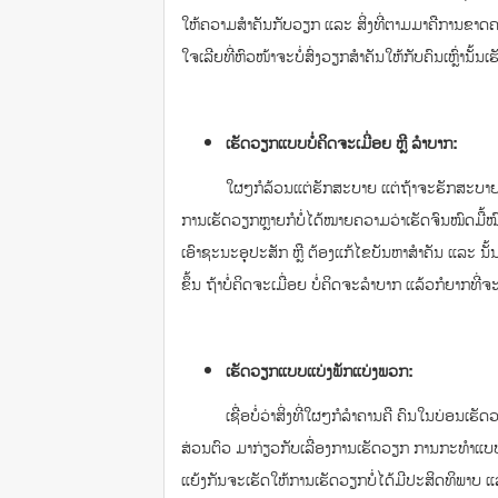
ໃຫ້​ຄວາມ​ສຳຄັນ​ກັບ​ວຽກ ​ແລະ ສິ່ງ​ທີ່​ຕາມ​ມາ​ຄື​ການ​ຂາດ​ຄ
ໃຈ​ເລີຍ​ທີ່​ຫົວໜ້າຈະ​ບໍ່​​ສົ່ງ​ວຽກ​ສຳຄັນ​ໃຫ້ກັບ​ຄົນ​​ເຫຼົ່າ​ນັ້ນ​ເ
ເຮັດ​ວຽກ​ແບບ​ບໍ່​​ຄິດ​ຈະ​ເມື່ອ​ຍ ຫຼື ລຳບາກ:
ໃຜໆ​ກໍ​ລ້ວນ​ແຕ່​ຮັກ​ສະບາຍ ​ແຕ່​ຖ້າ​ຈະ​ຮັກ​ສະບາ​ຍຈົນບ
ການ​ເຮັດ​ວຽກ​ຫຼາຍກໍ​ບໍ່​ໄດ້​ໝາຍ​ຄວາມ​ວ່າ​ເຮັດ​ຈົນ​ໝົດ​ມື້ໝົ
ເອົາ​ຊະນະ​ອຸປະ​ສັກ ຫຼື ຕ້ອງ​ແກ້​ໄຂ​ບັນ​ຫາ​ສຳຄັນ ​ແລະ ນັ້ນ​
ຂຶ້ນ ຖ້າ​ບໍ່​ຄິດ​ຈະ​ເມື່ອຍ ​ບໍ່​ຄິດ​ຈະ​ລຳບາກ ​ແລ້ວ​ກໍ​ຍາກ​ທີ່​ຈະ​
ເຮັດ​ວຽກ​ແບບ​​ແບ່ງ​ພັກ​ແບ່ງ​ພວກ:
ເຊື່ອ​ບໍ່​ວ່າ​ສິ່ງ​ທີ່​ໃຜໆ​ກໍ​ລຳ​ຄານ​ຄື ​​ຄົນ​ໃນ​ບ່ອນ​ເຮັດ​
ສ່ວນ​ຕົວ​ ມາ​ກ່ຽວ​ກັບ​ເລື່ອງ​ການ​ເຮັດ​ວຽກ ​ການ​ກະທຳ​ແບບ​ນີ້​ມັ
ແຍ້ງ​ກັນຈະ​ເຮັດ​ໃຫ້ການ​ເຮັດ​ວຽກ​ບໍ່​​ໄດ້​ມີ​ປະສິດທິພາບ ​