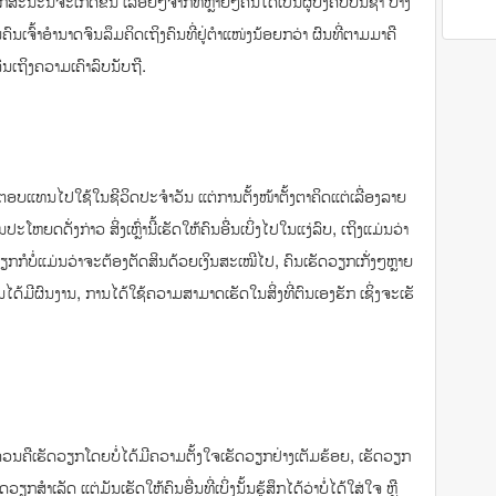
້ຈະ​ເກີດ​ຂຶ້ນ​ ເລື້ອ​ຍໆ​ຈາກ​ທີ່​ຫຼາຍໆ​ຄົນ​ໄດ້​ເປັນ​ຜູ້​ບັງ​ຄັບ​ບັນຊາ ບາງ​
ນ​ຄົນ​ເຈົ້າ​ອຳນາດ​ຈົນ​ລຶມຄິດ​ເຖິງ​ຄົນ​ທີ່ຢູ່​​ຕຳ​ແໜ່​ງນ້ອຍ​ກວ່າ ຜົນ​ທີ່​ຕາມ​ມາ​ຄື​
ົນ​ເຖິງ​ຄວາມເຄົາລົບນັບຖື.
ແທນ​ໄປ​ໃຊ້​ໃນ​ຊີວິດ​ປະຈຳ​ວັນ ​ແຕ່​ການ​ຕັ້ງໜ້າ​ຕັ້ງ​ຕາ​ຄິດ​ແຕ່​ເລື່ອງ​ລາຍ​
​ປະ​ໂຫຍ​ດດັ່ງກ່າວ ສິ່ງ​ເຫຼົ່າ​ນີ້​​ເຮັດ​ໃຫ້ຄົນ​ອື່ນ​​ເບິ່ງ​​ໄປໃນ​ແງ່​ລົບ, ​ເຖິງ​ແມ່ນ​ວ່າ​
ກ​ກໍ​ບໍ່​ແມ່ນ​ວ່າ​ຈະ​ຕ້ອງ​ຕັດສິນ​ດ້ວຍ​ເງິນ​ສະ​ເໝີ​ໄປ, ຄົນ​ເຮັດ​ວຽກ​ເກັ່ງໆ​ຫຼາຍ​
ານ​ໄດ້​ມີຜົນງານ​, ການ​ໄດ້​ໃຊ້​ຄວາມ​ສາມາດ​ເຮັດ​ໃນ​ສິ່ງ​ທີ່​ຕົນ​ເອງ​ຮັກ​​ ເຊິ່ງຈະ​ເຮັ​
ືເຮັດວຽກ​ໂດຍ​ບໍ່​ໄດ້​ມີ​ຄວາມ​ຕັ້ງ​ໃຈ​ເຮັດ​ວຽກຢ່າງ​​ເຕັມຮ້ອຍ, ​ເຮັດ​ວຽກ​
ກສຳ​ເລັດ ​ແຕ່​ມັນ​ເຮັດ​ໃຫ້​ຄົນ​ອື່ນ​ທີ່​ເບິ່ງ​ນັ້ນ​ຮູ້ສຶກ​ໄດ້​ວ່າ​ບໍ່​ໄດ້​ໃສ່​ໃຈ ຫຼື ​