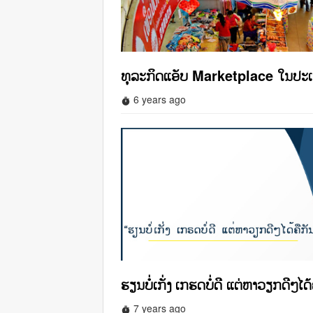
ທຸລະກິດແອັບ Marketplace ໃນປະ
6 years ago
timer
ຮຽນບໍ່ເກັ່ງ ເກຮດບໍ່ດີ ແຕ່ຫາວຽກດີໆໄດ້
7 years ago
timer