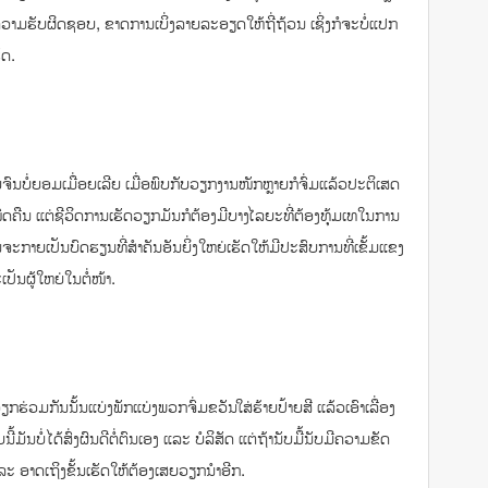
ວາມ​ຮັບຜິດຊອບ, ຂາດ​ການ​ເບິ່ງ​ລາຍ​ລະອຽດ​ໃຫ້​ຖີ່​ຖ້ວນ ​ເຊິ່ງກໍ​ຈະ​ບໍ່​​ແປກ​
ຮັດ.
ໍ່​ຍອມ​ເມື່ອຍ​ເລີຍ ​ເມື່ອ​ພົບ​ກັບ​ວຽກ​ງານໜັກຫຼາຍກໍ​ຈົ່ມ​ແລ້ວ​ປະຕິເສດ​
ດ​ຄືນ ​ແຕ່​ຊີວິດ​ການ​ເຮັດ​ວຽກ​ມັນ​ກໍ​ຕ້ອງ​ມີ​ບາງໄລຍະ​ທີ່ຕ້​ອງທຸ້ມ​ເທ​ໃນ​ການ​
ຈະ​ກາຍ​ເປັນ​ບົດຮຽນ​ທີ່​ສຳຄັນ​ອັນ​ຍິ່ງ​ໃຫຍ່​ເຮັດ​ໃຫ້​ມີ​ປະສົບ​ການ​ທີ່ເຂັ້ມແຂງ
ເປັນ​ຜູ້​ໃຫຍ່​ໃນ​ຕໍ່​ໜ້າ.
ວຽກ​ຮ່ວມ​ກັນ​ນັ້ນ​ແບ່ງ​ພັກ​ແບ່ງ​ພວກ​ຈົ່ມຂວັນໃສ່ຮ້າຍປ້າຍສີ ​ແລ້ວ​ເອົາ​ເລື່ອງ​
ນ​ບໍ່​ໄດ້​ສົ່ງ​ຜົນ​ດີ​ຕໍ່​ຕົນ​ເອງ ​ແລະ ບໍລິສັດ ​ແຕ່​ຖ້າ​ນັບ​ມື້​ນັບ​ມີ​ຄວາມ​ຂັດ​
ແລະ ອາດ​ເຖິງ​ຂັ້ນ​ເຮັດ​ໃຫ້​ຕ້ອງ​ເສຍ​ວຽກນຳອີກ.