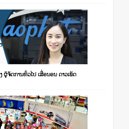
ງ ຜູ້ຈັດການທົ່ວໄປ ເສື່ອນອນ ດາວເພັດ