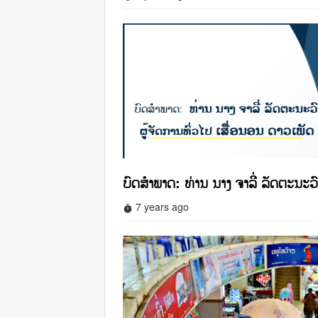
ບົດສໍາພາດ: ທ່ານ ນາງ ຈາລີ່ ລັດຕະນະວົ
7 years ago
timer