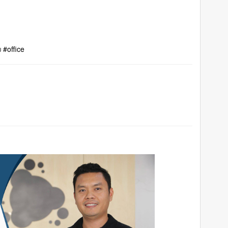
ມ
#office