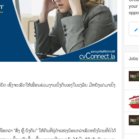
your 
oppor
mode_edit
Jobs 
ິ່ງຈະເຮັດ​ໃຫ້​​ເພື່ອນ​ຮ່ວມ​ງານ​ເບິ່ງ​ຕົນ​ເອງ​ໃນ​ແງ່​ລົບ ມີຫຍັງແດ່ມາເບິ່ງ
ເໜືອກວ່າ “ສັ່ງ ຫຼື ບັງຄັບ” ໃຫ້ຄົນທີ່ຢູ່ຕຳແໜ່ງນ້ອຍກວ່າເຮັດຫຍັງໂດຍທີ່ບໍ່ໄດ້