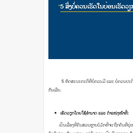
5 ​ທັດສະນະ​ຄະຕິ​ທີ່​ບໍ່​ຄວນ​ມີ​ ​ແລະ ບໍ່ຄວນ​ປະຕິບັດ ເຊ
ກັນເລີຍ.
ເຮັດ​ວຽກ​ໂດຍ​​ໃຊ້​ອຳນາດ​ ​ແລະ ຕຳ​ແໜ່​ງໜ້າ​ທີ່:
ເປັນ​ເລື່ອງ​ທີ່​ຄົນ​ສ່ວນ​ຫຼາຍ​ບໍ່​ມັກທີ່ຈະຖືກຄົນທີ່ຢູ່