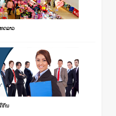
ເທດລາວ
ຄືກັນ