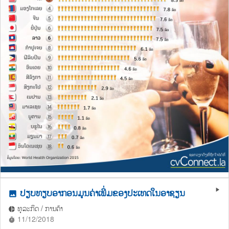
ປຽບທຽບອາກອນມູນຄ່າເພີ່ມຂອງປະເທດໃນອາຊຽນ
play_arrow
photo
ທຸລະກິດ / ການຄ້າ
pie_chart
11/12/2018
timer