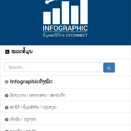
ໝວດຂໍ້ມູນ
assessment
search
Infographicທັງໝົດ
pie_chart
ລັດຖະບານ / ເອກກະສານ / ເສດຖະກິດ
pie_chart
ສະຖິຕິ / ຂໍ້ມູນສຳຄັນ / ປຽບທຽບ
pie_chart
ເຄັດລັບ / ວຽກງານ
pie_chart
ທຸລະກິດ / ການຄ້າ