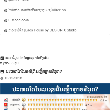
pie_chart
ໄພນ້ຳຖ້ວມຈາກສັນເຂື່ອນເຊປຽນ-ເຊນ້ຳນ້ອຍແຕກ
pie_chart
ປະຫວັດສາດລາວ
pie_chart
ລາວເຮົາຢູ່ໃສ [Laos House by DESIGNIX Studio]
pie_chart
ໝວດຂໍ້ມູນ:
Infographicທັງໝົດ
assessment
ທັງໝົດ 65 ຮູບ
ປະເທດໃດໃນອາຊີດື່ມເຫຼົ້າຫຼາຍທີ່ສຸດ?
photo
13/12/2018
timer