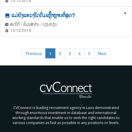
13/12/2018
timer
ແມ່ຍິງແຂວງໃດດື່ມເຫຼົ້າຫຼາຍທີ່ສຸດ?
play_arrow
photo
ສະຖິຕິ / ຂໍ້ມູນສຳຄັນ / ປຽບທຽບ
pie_chart
13/12/2018
timer
Previous
1
2
3
4
5
Next
CVConnect is leading recruitment agency in Laos demonstrated
through enormous investment in database and international
working standards that enable us to seek the right candidates to
various companies as fast as possible in any positions or levels.