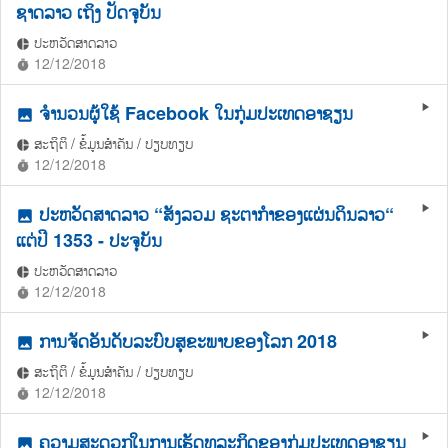
ຊາດລາວ ເຖິງ ປັດຈຸບັນ
ປະຫວັດສາດລາວ
pie_chart
12/12/2018
timer
ຈໍານວນຜູ້ໃຊ້ Facebook ໃນກຸ່ມປະເທດອາຊຽນ
play_arrow
photo
ສະຖິຕິ / ຂໍ້ມູນສຳຄັນ / ປຽບທຽບ
pie_chart
12/12/2018
timer
ປະຫວັດສາດລາວ “ສັງລວມ ຊະຕາກຳຂອງແຜ່ນດິນລາວ“
play_arrow
photo
ແຕ່ປີ 1353 - ປະຈຸບັນ
ປະຫວັດສາດລາວ
pie_chart
12/12/2018
timer
ການຈັດອັນດັບລະບົບສຸຂະພາບຂອງໂລກ 2018
play_arrow
photo
ສະຖິຕິ / ຂໍ້ມູນສຳຄັນ / ປຽບທຽບ
pie_chart
12/12/2018
timer
ຄວາມສະດວກໃນການເຮັດທຸລະກິດຂອງກຸ່ມປະເທດອາຊຽນ
play_arrow
photo