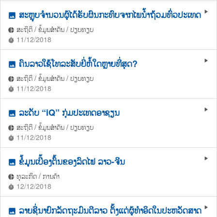
ສະຫຼຸບຈຳນວນຜູ້ໄດ້ຮັບຜົນກະທົບຈາກໄພນ້ຳຖ້ວມທົ່ວປະເທດ
play_arrow
photo
ສະຖິຕິ / ຂໍ້ມູນສຳຄັນ / ປຽບທຽບ
pie_chart
11/12/2018
timer
ຄົນລາວໃຊ້ໂທລະສັບຍີ່ຫໍ້ໃດຫຼາຍທີ່ສຸດ?
play_arrow
photo
ສະຖິຕິ / ຂໍ້ມູນສຳຄັນ / ປຽບທຽບ
pie_chart
11/12/2018
timer
ລະດັບ “iQ” ກຸ່ມປະເທດອາຊຽນ
play_arrow
photo
ສະຖິຕິ / ຂໍ້ມູນສຳຄັນ / ປຽບທຽບ
pie_chart
11/12/2018
timer
ຂໍ້ມູນເບື້ອງຕົ້ນຂອງລົດໄຟ ລາວ-ຈີນ
play_arrow
photo
ທຸລະກິດ / ການຄ້າ
pie_chart
12/12/2018
timer
ລາຍຊື່ນາຍົກລັດຖະມົນຕີລາວ ຕັ້ງແຕ່ຜູ້ທຳອິດໃນປະຫວັດສາດ
play_arrow
photo