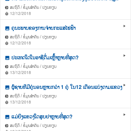
ສະຖິຕິ / ຂໍ້ມູນສຳຄັນ / ປຽບທຽບ
pie_chart
12/12/2018
timer
ຄຸນະພາບຂອງການຈ່າຍກະແສໄຟຟ້າ
play_arrow
photo
ສະຖິຕິ / ຂໍ້ມູນສຳຄັນ / ປຽບທຽບ
pie_chart
12/12/2018
timer
ປະເທດໃດໃນອາຊີດື່ມເຫຼົ້າຫຼາຍທີ່ສຸດ?
play_arrow
photo
ສະຖິຕິ / ຂໍ້ມູນສຳຄັນ / ປຽບທຽບ
pie_chart
13/12/2018
timer
ຜູ້ຊາຍທີມີຄູ່ນອນຫຼາຍກວ່າ 1 ຄູ່ ໃນ12 ເດືອນແບ່ງຕາມແຂວງ
play_arrow
photo
ສະຖິຕິ / ຂໍ້ມູນສຳຄັນ / ປຽບທຽບ
pie_chart
13/12/2018
timer
ແມ່ຍິງແຂວງໃດສູບຢາຫຼາຍທີ່ສຸດ?
play_arrow
photo
ສະຖິຕິ / ຂໍ້ມູນສຳຄັນ / ປຽບທຽບ
pie_chart