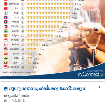
ປຽບທຽບອາກອນມູນຄ່າເພີ່ມຂອງປະເທດໃນອາຊຽນ
play_arrow
photo
ທຸລະກິດ / ການຄ້າ
pie_chart
11/12/2018
timer