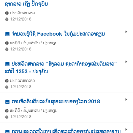
ຊາດລາວ ເຖິງ ປັດຈຸບັນ
ປະຫວັດສາດລາວ
pie_chart
12/12/2018
timer
ຈໍານວນຜູ້ໃຊ້ Facebook ໃນກຸ່ມປະເທດອາຊຽນ
play_arrow
photo
ສະຖິຕິ / ຂໍ້ມູນສຳຄັນ / ປຽບທຽບ
pie_chart
12/12/2018
timer
ປະຫວັດສາດລາວ “ສັງລວມ ຊະຕາກຳຂອງແຜ່ນດິນລາວ“
play_arrow
photo
ແຕ່ປີ 1353 - ປະຈຸບັນ
ປະຫວັດສາດລາວ
pie_chart
12/12/2018
timer
ການຈັດອັນດັບລະບົບສຸຂະພາບຂອງໂລກ 2018
play_arrow
photo
ສະຖິຕິ / ຂໍ້ມູນສຳຄັນ / ປຽບທຽບ
pie_chart
12/12/2018
timer
ຄວາມສະດວກໃນການເຮັດທຸລະກິດຂອງກຸ່ມປະເທດອາຊຽນ
play_arrow
photo