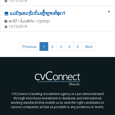
13/12/2018
timer
ແມ່ຍິງແຂວງໃດດື່ມເຫຼົ້າຫຼາຍທີ່ສຸດ?
play_arrow
photo
ສະຖິຕິ / ຂໍ້ມູນສຳຄັນ / ປຽບທຽບ
pie_chart
13/12/2018
timer
Previous
1
2
3
4
5
Next
CVConnect is leading recruitment agency in Laos demonstrated
through enormous investment in database and international
working standards that enable us to seek the right candidates to
various companies as fast as possible in any positions or levels.