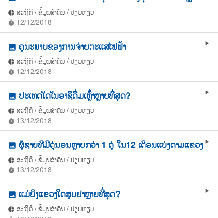
ສະຖິຕິ / ຂໍ້ມູນສຳຄັນ / ປຽບທຽບ
pie_chart
12/12/2018
timer
ຄຸນະພາບຂອງການຈ່າຍກະແສໄຟຟ້າ
play_arrow
photo
ສະຖິຕິ / ຂໍ້ມູນສຳຄັນ / ປຽບທຽບ
pie_chart
12/12/2018
timer
ປະເທດໃດໃນອາຊີດື່ມເຫຼົ້າຫຼາຍທີ່ສຸດ?
play_arrow
photo
ສະຖິຕິ / ຂໍ້ມູນສຳຄັນ / ປຽບທຽບ
pie_chart
13/12/2018
timer
ຜູ້ຊາຍທີມີຄູ່ນອນຫຼາຍກວ່າ 1 ຄູ່ ໃນ12 ເດືອນແບ່ງຕາມແຂວງ
play_arrow
photo
ສະຖິຕິ / ຂໍ້ມູນສຳຄັນ / ປຽບທຽບ
pie_chart
13/12/2018
timer
ແມ່ຍິງແຂວງໃດສູບຢາຫຼາຍທີ່ສຸດ?
play_arrow
photo
ສະຖິຕິ / ຂໍ້ມູນສຳຄັນ / ປຽບທຽບ
pie_chart