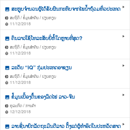
ສະຫຼຸບຈຳນວນຜູ້ໄດ້ຮັບຜົນກະທົບຈາກໄພນ້ຳຖ້ວມທົ່ວປະເທດ
play_arrow
photo
ສະຖິຕິ / ຂໍ້ມູນສຳຄັນ / ປຽບທຽບ
pie_chart
11/12/2018
timer
ຄົນລາວໃຊ້ໂທລະສັບຍີ່ຫໍ້ໃດຫຼາຍທີ່ສຸດ?
play_arrow
photo
ສະຖິຕິ / ຂໍ້ມູນສຳຄັນ / ປຽບທຽບ
pie_chart
11/12/2018
timer
ລະດັບ “iQ” ກຸ່ມປະເທດອາຊຽນ
play_arrow
photo
ສະຖິຕິ / ຂໍ້ມູນສຳຄັນ / ປຽບທຽບ
pie_chart
11/12/2018
timer
ຂໍ້ມູນເບື້ອງຕົ້ນຂອງລົດໄຟ ລາວ-ຈີນ
play_arrow
photo
ທຸລະກິດ / ການຄ້າ
pie_chart
12/12/2018
timer
ລາຍຊື່ນາຍົກລັດຖະມົນຕີລາວ ຕັ້ງແຕ່ຜູ້ທຳອິດໃນປະຫວັດສາດ
play_arrow
photo