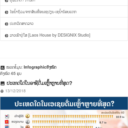
pie_chart
ໄພນ້ຳຖ້ວມຈາກສັນເຂື່ອນເຊປຽນ-ເຊນ້ຳນ້ອຍແຕກ
pie_chart
ປະຫວັດສາດລາວ
pie_chart
ລາວເຮົາຢູ່ໃສ [Laos House by DESIGNIX Studio]
pie_chart
ໝວດຂໍ້ມູນ:
Infographicທັງໝົດ
assessment
ທັງໝົດ 65 ຮູບ
ປະເທດໃດໃນອາຊີດື່ມເຫຼົ້າຫຼາຍທີ່ສຸດ?
photo
13/12/2018
timer