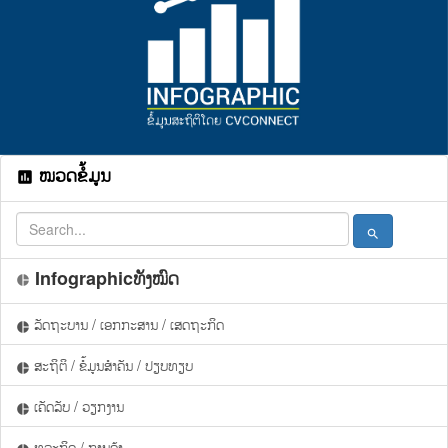
ໝວດຂໍ້ມູນ
assessment
search
Infographicທັງໝົດ
pie_chart
ລັດຖະບານ / ເອກກະສານ / ເສດຖະກິດ
pie_chart
ສະຖິຕິ / ຂໍ້ມູນສຳຄັນ / ປຽບທຽບ
pie_chart
ເຄັດລັບ / ວຽກງານ
pie_chart
ທຸລະກິດ / ການຄ້າ