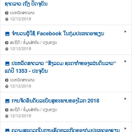
ຊາດລາວ ເຖິງ ປັດຈຸບັນ
ປະຫວັດສາດລາວ
pie_chart
12/12/2018
timer
ຈໍານວນຜູ້ໃຊ້ Facebook ໃນກຸ່ມປະເທດອາຊຽນ
play_arrow
photo
ສະຖິຕິ / ຂໍ້ມູນສຳຄັນ / ປຽບທຽບ
pie_chart
12/12/2018
timer
ປະຫວັດສາດລາວ “ສັງລວມ ຊະຕາກຳຂອງແຜ່ນດິນລາວ“
play_arrow
photo
ແຕ່ປີ 1353 - ປະຈຸບັນ
ປະຫວັດສາດລາວ
pie_chart
12/12/2018
timer
ການຈັດອັນດັບລະບົບສຸຂະພາບຂອງໂລກ 2018
play_arrow
photo
ສະຖິຕິ / ຂໍ້ມູນສຳຄັນ / ປຽບທຽບ
pie_chart
12/12/2018
timer
ຄວາມສະດວກໃນການເຮັດທຸລະກິດຂອງກຸ່ມປະເທດອາຊຽນ
play_arrow
photo