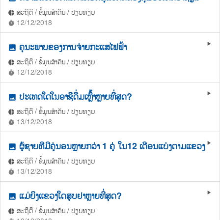
ສະຖິຕິ / ຂໍ້ມູນສຳຄັນ / ປຽບທຽບ
pie_chart
12/12/2018
timer
ຄຸນະພາບຂອງການຈ່າຍກະແສໄຟຟ້າ
play_arrow
photo
ສະຖິຕິ / ຂໍ້ມູນສຳຄັນ / ປຽບທຽບ
pie_chart
12/12/2018
timer
ປະເທດໃດໃນອາຊີດື່ມເຫຼົ້າຫຼາຍທີ່ສຸດ?
play_arrow
photo
ສະຖິຕິ / ຂໍ້ມູນສຳຄັນ / ປຽບທຽບ
pie_chart
13/12/2018
timer
ຜູ້ຊາຍທີມີຄູ່ນອນຫຼາຍກວ່າ 1 ຄູ່ ໃນ12 ເດືອນແບ່ງຕາມແຂວງ
play_arrow
photo
ສະຖິຕິ / ຂໍ້ມູນສຳຄັນ / ປຽບທຽບ
pie_chart
13/12/2018
timer
ແມ່ຍິງແຂວງໃດສູບຢາຫຼາຍທີ່ສຸດ?
play_arrow
photo
ສະຖິຕິ / ຂໍ້ມູນສຳຄັນ / ປຽບທຽບ
pie_chart