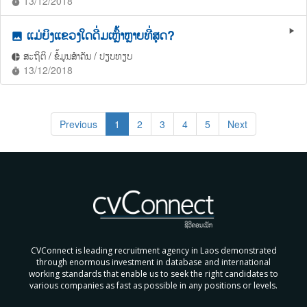
13/12/2018
timer
ແມ່ຍິງແຂວງໃດດື່ມເຫຼົ້າຫຼາຍທີ່ສຸດ?
play_arrow
photo
ສະຖິຕິ / ຂໍ້ມູນສຳຄັນ / ປຽບທຽບ
pie_chart
13/12/2018
timer
Previous
1
2
3
4
5
Next
CVConnect is leading recruitment agency in Laos demonstrated
through enormous investment in database and international
working standards that enable us to seek the right candidates to
various companies as fast as possible in any positions or levels.