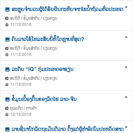
ສະຫຼຸບຈຳນວນຜູ້ໄດ້ຮັບຜົນກະທົບຈາກໄພນ້ຳຖ້ວມທົ່ວປະເທດ
play_arrow
photo
ສະຖິຕິ / ຂໍ້ມູນສຳຄັນ / ປຽບທຽບ
pie_chart
11/12/2018
timer
ຄົນລາວໃຊ້ໂທລະສັບຍີ່ຫໍ້ໃດຫຼາຍທີ່ສຸດ?
play_arrow
photo
ສະຖິຕິ / ຂໍ້ມູນສຳຄັນ / ປຽບທຽບ
pie_chart
11/12/2018
timer
ລະດັບ “iQ” ກຸ່ມປະເທດອາຊຽນ
play_arrow
photo
ສະຖິຕິ / ຂໍ້ມູນສຳຄັນ / ປຽບທຽບ
pie_chart
11/12/2018
timer
ຂໍ້ມູນເບື້ອງຕົ້ນຂອງລົດໄຟ ລາວ-ຈີນ
play_arrow
photo
ທຸລະກິດ / ການຄ້າ
pie_chart
12/12/2018
timer
ລາຍຊື່ນາຍົກລັດຖະມົນຕີລາວ ຕັ້ງແຕ່ຜູ້ທຳອິດໃນປະຫວັດສາດ
play_arrow
photo