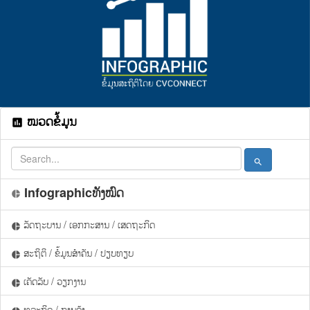
ໝວດຂໍ້ມູນ
assessment
search
Infographicທັງໝົດ
pie_chart
ລັດຖະບານ / ເອກກະສານ / ເສດຖະກິດ
pie_chart
ສະຖິຕິ / ຂໍ້ມູນສຳຄັນ / ປຽບທຽບ
pie_chart
ເຄັດລັບ / ວຽກງານ
pie_chart
ທຸລະກິດ / ການຄ້າ