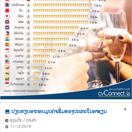
ປຽບທຽບອາກອນມູນຄ່າເພີ່ມຂອງປະເທດໃນອາຊຽນ
play_arrow
photo
ທຸລະກິດ / ການຄ້າ
pie_chart
11/12/2018
timer