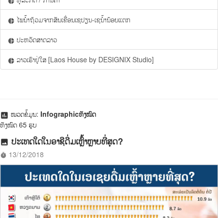
pie_chart
ໄພນ້ຳຖ້ວມຈາກສັນເຂື່ອນເຊປຽນ-ເຊນ້ຳນ້ອຍແຕກ
pie_chart
ປະຫວັດສາດລາວ
pie_chart
ລາວເຮົາຢູ່ໃສ [Laos House by DESIGNIX Studio]
pie_chart
ໝວດຂໍ້ມູນ:
Infographicທັງໝົດ
assessment
ທັງໝົດ 65 ຮູບ
ປະເທດໃດໃນອາຊີດື່ມເຫຼົ້າຫຼາຍທີ່ສຸດ?
photo
13/12/2018
timer