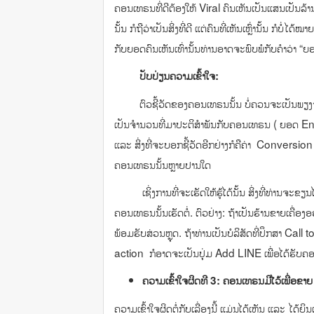
ຄອນເທຣນທີ່ດີຕ້ອງໃຫ້ Viral ຄົນເຫັນເປັນແສນເປັນລ້
ນັ້ນ ກໍຖືວ່າເປັນສິ່ງທີ່ດີ ແຕ່ຄົນທີ່ເຫັນເຫຼົ່ານັ້ນ ກ
ກັບຍອດຄົນເຫັນເທົ່ານັ້ນທ່ານອາດຈະພົບພໍກັບຄຳວ່າ “ຍ
ປັບປ່ຽນຄວາມເຂົ້າໃຈ:
ຕົວຊີ້ວັດຂອງຄອນເທຣນນັ້ນ ບໍ່ຄວນຈະເປັນພຽງຈ
ເປັນຈຳນວນທີ່ມາປະຕິສຳພັນກັບຄອນເທຣນ ( ຍອດ Enga
ແລະ ສິ່ງທີ່ຈະບອກຊີ້ວັດອີກຢ່າງກໍຄືຄ່າ Conversion
ຄອນເທຣນນັ້ນຫຼາຍປານໃດ
ເຊິ່ງການທີ່ຈະເຮັດໃຫ້ຮູ້ໄດ້ນັ້ນ ສິ່ງທີ່ທ່ານຈະຂຽນໄ
ຄອນເທຣນນັ້ນເຮັດຕໍ່. ຕົວຢ່າງ: ຖ້າເປັນຮ້ານຂາຍເຄື່ອງ
ພ້ອມຮັບສ່ວນຫຼຸດ. ຖ້າທ່ານເປັນບໍລິສັດທີ່ປຶກສາ Call 
action ກໍອາດຈະເປັນປຸ່ມ Add LINE ເພື່ອໄດ້ຮັບຄອ
ຄວາມເຂົ້າໃຈຜິດທີ
3:
ຄອນເທຣນມີໄວ້ເພື່ອຂາຍ
ຄວາມເຂົ້າໃຈຜິດຕໍ່ກັບເລື່ອງນີ້ ແມ່ນໄດ້ເຫັນ ແລະ ໄດ