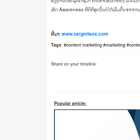
ພຽງການບອກລູກຄ້າຮູ້ວ່າ ທ່ານຂາຍສິນຄ້າຫຍັງ ແຕ່ຄວນຈ
ເຮັດ Awareness ທີ່ດີທີ່ສຸດນັ້ນບໍ່ໄດ້ເລີ່ມຕົ້ນຈາກການ
ທີ່ມາ:
www.targetlaos.com
Tags
:
#content marketing
#marketing
#conte
Share on your timeline:
Popular article: