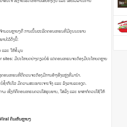
່ນ່າສົນໃຈ ເຊິ່ງຈະເຮັດໃຫ້ທ່ານເສຍທັງເງິນ ແລະ ເສຍເວລາໃນການ
ຈຳນວນຫຼາຍໆຄື ການເນັ້ນຜະລິດຄອນເທຣນທີ່ມີຄຸນນະພາບ
ໄວ້ດັ່ງນີ້:
ແລະ ໃຫ້ຂໍ້ມູນ
sites: ມີປະໂຫຍດຢ່າງດຽວບໍ່ພໍ ແຕ່ຄອນເທຣນຈະຕ້ອງມີປະໂຫຍດຫຼາຍ
່ງຄອນເທຣນທີ່ດີຄວນຈະຕ້ອງມີການອ້າງອີງແຫຼ່ງທີ່ມານຳ.
່ຊໍ້າກັບໃຜ ມີຄວາມສະເພາະເຈາະຈົງ ແລະ ລົງລາຍລະອຽດ.
 ເຊິ່ງກໍຄືຄອນເທຣນຄວນໃສ່ຮູບພາບ, ໃສ່ລິ່ງ ແລະ ພາສາກໍຄວນໃຊ້ໃຫ້
Viral
ຄົນເຫັນຫຼາຍໆ