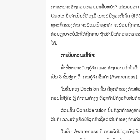
ການຂາຍຈະສ້າງຄອນເທຣນມາເພື່ອຫຍັງ? ແນ່ນອນວ່າ ຄ
Quote ນັ້ນຈຳເປັນທີ່ຕ້ອງມີ ເພາະບໍ່ມີທຸລະກິດໃດ ຢູ່ໄດ້ດ
ທຸລະກິດຂອງທ່ານ ຈະພ້ອມເປັນລູກຄ້າ ຈະພ້ອມຖືກຂາຍສະ
ສ່ວນຫຼາຍຈະບໍ່ມັກໃຫ້ຖືກຂາຍ ຖ້າເຮົາມີແຕ່ຄອນເທຣນຂາ
ໄດ້.
ການປັບຄວາມເຂົ້າໃຈ:
ສິ່ງທີ່ທ່ານຈະຕ້ອງຮູ້ຈັກ ແລະ ສ້າງຄວາມເຂົ້າໃຈຄື:
ເປັນ 3 ຂັ້ນຫຼັກໆຄື: ການຮູ້ຈັກສິນຄ້າ (Awarene
ໃນຂັ້ນຂອງ Decision ນັ້ນ ຄືລູກຄ້າຂອງທ່ານພ້ອມທີ່
ຕອບຂໍ້ສົງໃສ ຫຼື ຄຳຖາມຕ່າງໆ ທີ່ລູກຄ້າມີກ່ຽວກັບສິນຄ້
ສ່ວນຂັ້ນ Consideration ນັ້ນຄືລູກຄ້າຂອງທ່ານກຳລັ
ສິນຄ້າ ລວມເຖິງເຮັດໃຫ້ລູກຄ້າເຊື່ອວ່າສິນຄ້າຂອງທ່ານດີແ
ໃນຂັ້ນ Awareness ຄື ການເຮັດໃຫ້ລູກຄ້າຮູ້ຈັກກັ