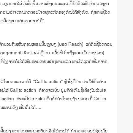
ານ ດຽວຍອດໄລ໌ ກໍເພີ່ມຂຶ້ນ ການສ້າງຄອນເທຣນທີ່ໃຫ້ຄົນເຫັນຈຳນວນຫຼາຍ
ໍບໍ່ໄດ້ໝາຍຄວາມວ່າຈະສາມາດຕອບໂຈດທຸລະກິດຂອງທ່ານໄດ້ທັງໝົດ. ຖ້າທ່ານຊີ້ວັດ
ອດວິວຫຼາຍ ແຕ່ຍອດຂາຍບໍ່ມີ”.
ຳນວນຄົນເຫັນຄອນເທຣນນັ້ນຫຼາຍໆ (ຍອດ Reach) ແຕ່ຕົວຊີ້ວັດຄວນ
gement ເຊັ່ນ: ແຊຣ໌ ຫຼື ຄອມເມັ້ນທີ່ເວົ້າເຖິງແບຣນໃນທາງບວກ)
 ທີ່ຫຼັງຈາກຄົນໄດ້ເຫັນຄອນເທຣນຂອງທ່ານແລ້ວ ທ່ານໄດ້ລູກຄ້າທີ່ມາຈາກ
ວ້ໃນຄອນເທຣນກໍຄື “Call to action” ຫຼື ສິ່ງທີ່ທ່ານຢາກໃຫ້ຄົນອ່ານ
ອອນໄລ໌ Call to action ກໍອາດຈະເປັນ ປຸ່ມກົດໃຫ້ໄປຊື້ເຄື່ອງໃນເວັບໄຊ
to action ກໍຈະເປັນແບບຟອມຕິດຕໍ່ຂໍຄຳປຶກສາ,​ຖ້າ ບຣ໋ອກເກີ້ Call to
ນເທຣນດີໆ ເພີ່ມຕື່ມໄດ້….
້ຍິນເລື້ອຍໆ ທຸກຄອນເທຣນຈະຕ້ອງເຮັດໃຫ້ຂາຍໄດ້ ຖ້າຄອນເທຣນບໍ່ຊ່ວຍໃນ