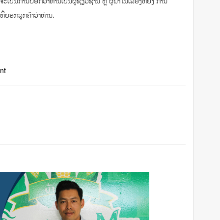
ະເປັນການບອກວ່າທ່ານເປັນຜູ້ຊ່ຽວຊານ ຫຼື ຜູ້ນຳໃນເລື່ອງຫຍັງ ການ
ທີ່ບອກລູກຄ້າວ່າທ່ານ.
nt