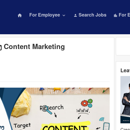
For Employee
Search Jobs
For 
home
keyboard_arrow_down
person
location_city
ານສ້າງ Content Marketing
Lea
Creat