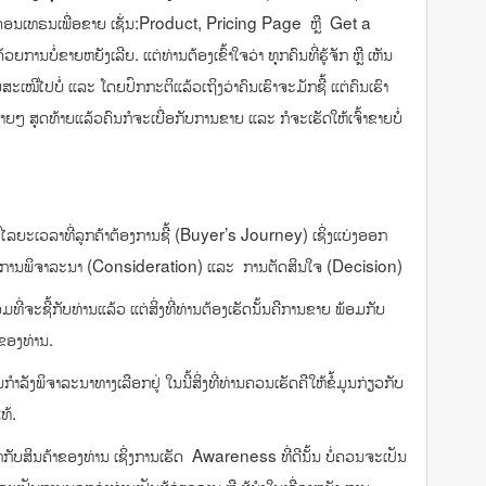
ອນເທຣນເພື່ອຂາຍ ເຊັ່ນ:Product, Pricing Page ຫຼື Get a
້ວຍການບໍ່ຂາຍຫຍັງເລີຍ. ແຕ່ທ່ານຕ້ອງເຂົ້າໃຈວ່າ ທຸກຄົນທີ່ຮູ້ຈັກ ຫຼື ເຫັນ
ເໝີໄປບໍ່ ແລະ ໂດຍປົກກະຕິແລ້ວເຖິງວ່າຄົນເຮົາຈະມັກຊື້ ແຕ່ຄົນເຮົາ
ຍໆ ສຸດທ້າຍແລ້ວຄົນກໍຈະເບື່ອກັບການຂາຍ ແລະ ກໍຈະເຮັດໃຫ້ເຈົ້າຂາຍບໍ່
 ໄລຍະເວລາທີ່ລູກຄ້າຕ້ອງການຊື້ (Buyer’s Journey) ເຊິ່ງແບ່ງອອກ
ss), ການພິຈາລະນາ (Consideration) ແລະ ການຕັດສິນໃຈ (Decision)
ຈະຊື້ກັບທ່ານແລ້ວ ແຕ່ສິ່ງທີ່ທ່ານຕ້ອງເຮັດນັ້ນຄືການຂາຍ ພ້ອມກັບ
າຂອງທ່ານ.
ງພິຈາລະນາທາງເລືອກຢູ່ ໃນນີ້ສິ່ງທີ່ທ່ານຄວນເຮັດຄືໃຫ້ຂໍ້ມູນກ່ຽວກັບ
ທ້.
ບສິນຄ້າຂອງທ່ານ ເຊິ່ງການເຮັດ Awareness ທີ່ດີນັ້ນ ບໍ່ຄວນຈະເປັນ