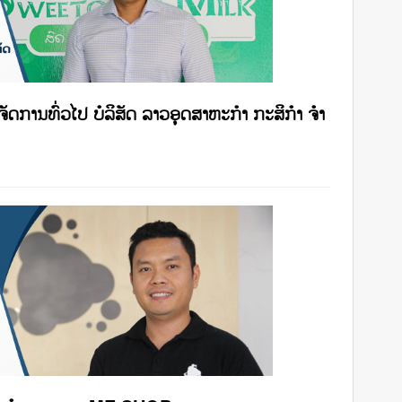
້ຈັດການທົ່ວໄປ ບໍລິສັດ ລາວອຸດສາຫະກໍາ ກະສິກໍາ ຈໍາ