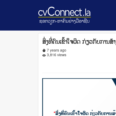
ສິ່ງທີ່ຄົນເຂົ້າໃຈຜິດ ກ່ຽວກັບກ
7 years ago
timer
3,816 views
remove_red_eye