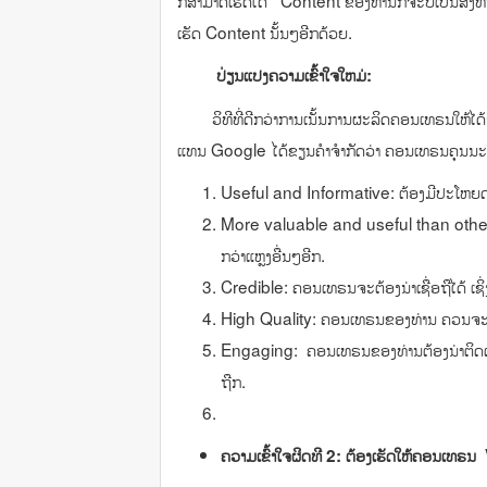
ກໍສາມາດເຮັດໄດ້ Content ຂອງທ່ານກໍຈະບໍ່ເປັນສິ່ງທີ
ເຮັດ Content ນັ້ນໆອີກດ້ວຍ.
ປ່ຽນແປງຄວາມເຂົ້າໃຈໃຫມ່:
ວິທີທີ່ດີກວ່າການເນັ້ນການຜະລິດຄອນເທຣນໃຫ້ໄດ້
ແທນ Google ໄດ້ຂຽນຄຳຈຳກັດວ່າ ຄອນເທຣນຄຸນນະພາບ
Useful and Informative: ຕ້ອງມີປະໂຫຍດ 
More valuable and useful than other 
ກວ່າແຫຼງອື່ນໆອີກ.
Credible: ຄອນເທຣນຈະຕ້ອງນ່າເຊື່ອຖືໄດ້ ເຊິ
High Quality: ຄອນເທຣນຂອງທ່ານ ຄວນຈະບໍ
Engaging: ຄອນເທຣນຂອງທ່ານຕ້ອງນ່າຕິດຕາມ
ຖືກ.
ຄວາມເຂົ້າໃຈຜິດທີ
2: ຕ້ອງເຮັດໃຫ້ຄອນເທຣນ