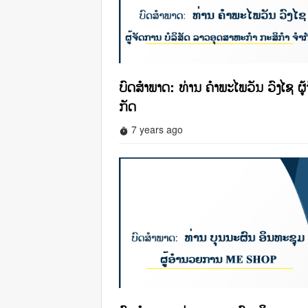
ບົດສໍາພາດ: ທ່ານ ຄໍາພະໄພວັນ ວົງໄຊ ຜູ
ກັດ
7 years ago
timer