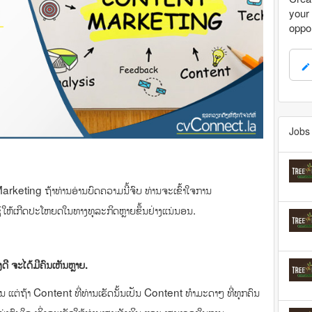
your 
oppor
mode_edit
Jobs 
rketing ຖ້າທ່ານອ່ານບົດຄວາມນີ້ຈົບ ທ່ານຈະເຂົ້າໃຈການ
ໃຫ້ເກີດປະໂຫຍດໃນທາງທຸລະກິດຫຼາຍຂຶ້ນຢ່າງແນ່ນອນ.
ງດີ ຈະໄດ້ມີຄົນເຫັນຫຼາຍ.
ຖ້າ Content ທີ່ທ່ານເຮັດນັ້ນເປັນ Content ທຳມະດາໆ ທີ່ທຸກຄົນ