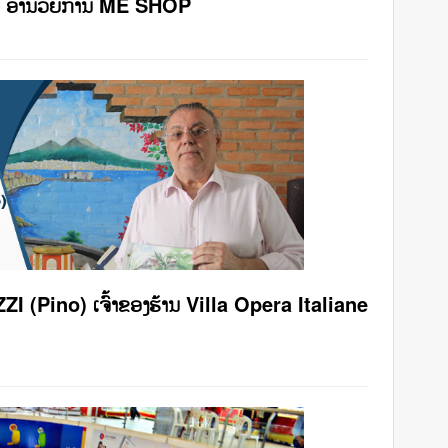
ຊຸມ ອໍານວຍການ ME SHOP
 (Pino) ເຈົ້າຂອງຮ້ານ Villa Opera Italiane