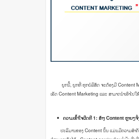
ຍຸກນີ້, ຍຸກທີ່ ທຸກບໍລິສັດ ຈະຕ້ອງມີ Content Ma
ເຮັດ Content Marketing ແລະ ສາມາດນຳເອົາໄປໃຊ້
ຄວາມເຂົ້າໃຈຜິດທີ
1:
ສ້າງ
Content
ຫຼາຍໆຈຶ່
ປະລິມານຂອງ Content ນັ້ນ ແມ່ນມີຄວາມສຳຄັນ ແຕ່