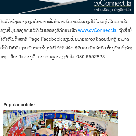
ໃຜທີ່ກຳລັງຫວ່າງວຽກກໍ່ສາມາດເພິ່ມໂອກາດໃນການເຮັດວຽກໃຫ້ໂຕເອງໄດ້ໂດຍການໄປ
ຂຽນຂໍ້ມູນຂອງທ່ານໄວ້ທີ່ເວັບໄຊຂອງຊີວີຄອນເນັກ
www.cvConnect.la
, ຖ້າເຂົ້າບໍ່
ໄດ້ໃຫ້ໄປຄົ້ນຫາຊື່ Page
Facebook ຂຽນເປັນພາສາລາວຊີວີຄອນເນັກຫຼື ສາມາດ
ເຂົ້າໄປໃຫ້ທີມງານເພິ່ນກອກຂໍ້ມູນໃຫ້ໄດ້ທີ່ບໍລິສັດ ຊີວີຄອນເນັກ ຈຳກັດ ຕັ້ງຢູ່ບ້ານທົ່ງສ້າງ
ນາງ, ເມືອງ ຈັນທະບູລີ, ນະຄອນຫຼວງວຽງຈັນໂທ 030 9552823
Popular article: