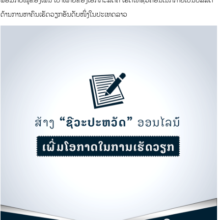
ດ້ານການຫາຄົນເຮັດວຽກອັນດັບໜຶ່ງໃນປະເທດລາວ