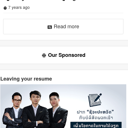
7 years ago
timer
Read more
pageview
Our Sponsored
ac_unit
Leaving your resume