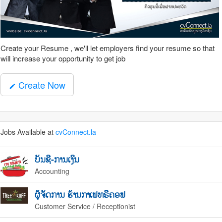
Create your Resume , we'll let employers find your resume so that
will increase your opportunity to get job
Create Now
mode_edit
Jobs Available at
cvConnect.la
ບັນຊີ-ການເງິນ
Accounting
ຜູ້ຈັດການ ຮ້ານກາເຟທຣີຄອຟ
Customer Service / Receptionist