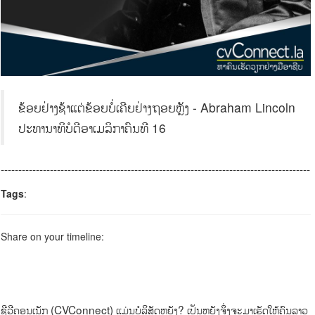
ຂ້ອຍຢ່າງຊ້າແຕ່ຂ້ອຍບໍ່ເຄີຍຢ່າງຖອຍຫຼັງ - Abraham Lincoln
ປະທານາທິບໍດີອາເມລິກາຄົນທີ 16
----------------------------------------------------------------------------------------
Tags
:
Share on your timeline:
ຊີວີຄອນເນັກ (CVConnect) ແມ່ນບໍລິສັດຫຍັງ? ເປັນຫຍັງຈຶ່ງຈະມາເຮັດໃຫ້ຄົນລາວ