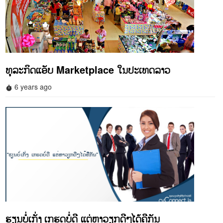
ທຸລະກິດແອັບ Marketplace ໃນປະເທດລາວ
6 years ago
timer
ຮຽນບໍ່ເກັ່ງ ເກຮດບໍ່ດີ ແຕ່ຫາວຽກດີໆໄດ້ຄືກັນ