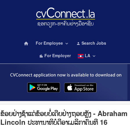
For Employee
Search Jobs
home
keyboard_arrow_down
person
For Employer
LA
keyboard_arrow_down
location_city
ຂ້ອຍຢ່າງຊ້າແຕ່ຂ້ອຍບໍ່ເຄີຍຢ່າງຖອຍຫຼັງ - Abraham
Lincoln ປະທານາທິບໍດີອາເມລິກາຄົນທີ 16