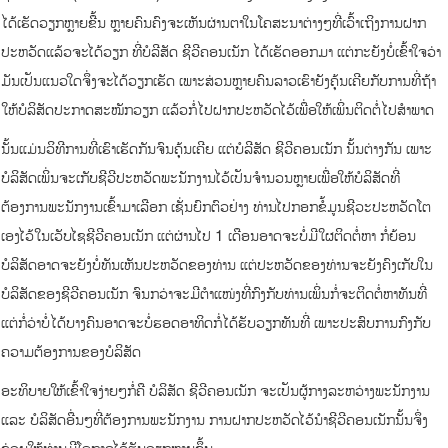
ໄດ້ເຮັດວຽກຫຼາຍຂື້ນ ຫຼາຍຄົນຄົງຈະເຫັນຜ່ານຕາໃນໂຄສະນາຕ່າງໆທີ່ເວົ້າເຖິງການຝາກ
ປະຫວັດແລ້ວຈະໄດ້ວຽກ ທີ່ບໍລີສັດ ຊີວີຄອນເນັກ ໄດ້ເຮັດອອກມາ ແຕ່ກະຍັງບໍ່ເຂົ້າໃຈວ່າ
ມັນເປັນແນວໃດຈຶ່ງຈະໄດ້ວຽກເຮັດ ເພາະສ່ວນຫຼາຍຄົນລາວເຮົາຍັງຄຸ້ນເຄີຍກັບການທີ່ຖ້າ
ໃຫ້ບໍລິສັດປະກາດສະໝັກວຽກ ແລ້ວກໍ່ໄປຝາກປະຫວັດໄວ້ເພື່ອໃຫ້ເພິ່ນຕິດຕໍ່ໄປສຳພາດ
ນັ້ນແມ່ນວິທີການທີ່ເຮົາເຮັດກັນຈົນຄຸ້ນເຄີຍ ແຕ່ບໍລີສັດ ຊີວີຄອນເນັກ ນັ້ນຕ່າງກັນ ເພາະ
ບໍລິສັດເພິ່ນຈະເກັບຊີວີປະຫວັດພະນັກງານໄວ້ເປັນຈຳນວນຫຼາຍເພື່ອໃຫ້ບໍລິສັດທີ່
ຕ້ອງການພະນັກງານເຂົ້າມາເລືອກ ເຊັ່ນຍົກຕົວຢ່າງ ທ່ານໄປກອກຂໍ້ມູນຊີວະປະຫວັດໂຕ
ເອງໄວ້ໃນເວັບໄຊຊີວີຄອນເນັກ ແຕ່ຜ່ານໄປ 1 ເດືອນອາດຈະບໍ່ມີໃຜຕິດຕໍ່ຫາ ກໍ່ຍ້ອນ
ບໍລິສັດອາດຈະຍັງບໍ່ທັນເຫັນປະຫວັດຂອງທ່ານ ແຕ່ປະຫວັດຂອງທ່ານຈະຍັງຄົງເກັບໃນ
ບໍລິສັດຂອງຊີວີຄອນເນັກ ຈົນກວ່າຈະມີຕຳແໜ່ງທີ່ກົງກັບທ່ານເພິ່ນກໍ່ຈະຕິດຕໍ່ຫາທັນທີ່
ແຕ່ກໍ່ວ່າບໍ່ໄດ້ບາງຄົນອາດຈະບໍ່ຮອດອາທິດກໍ່ໄດ້ຮັບວຽກທັນທີ່ ເພາະປະສົບການກົງກັບ
ຄວາມຕ້ອງການຂອງບໍລິສັດ
ອະທິບາຍໃຫ້ເຂົ້າໃຈງ່າຍໆກໍ່ຄື ບໍລິສັດ ຊີວີຄອນເນັກ ຈະເປັນຜູ້ກາງລະຫວ່າງພະນັກງານ
ແລະ ບໍລິສັດອື່ນໆທີ່ຕ້ອງການພະນັກງານ ການຝາກປະຫວັດໄວ້ນຳຊີວີຄອນເນັກນັ້ນຈຶ່ງ
ຊ່ວຍໃຫ້ທ່ານມີໂອກາດໄດ້ຮັບວຽກຫຼາຍຂຶ້ນ