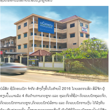
ບໍລິສັດ ຊີວີຄອນເນັກ ຈຳກັດ ສ້າງຕັ້ງຂຶ້ນໃນທ້າຍປີ 2016 ໂດຍເອກກະສິດ ສິລິຈັກ ຜູ້
ຂຽນປື້ມມາແລ້ວ 4 ຫົວດ້ານການຕະຫຼາດ ແລະ ທຸລະກິດທີ່ຊື່ວ່າ ຄິດແບບນັກທຸລະກິດ,​
ຄິດແບບນັກການຕະຫຼາດ,​ຄິດແບບນັກບໍລິຫານ ແລະ ຄິດແບບນັກການເງິນ ໄດ້ລົງທຶນ
ພ້ອມກັບໝູ່ຂອງເພິ່ນ ເປົ້າໝາຍຂອງເອກກະສິດຄື ເຮັດໃຫ້ຊີວີຄອນເນັກກາຍເປັນບໍລິສັດ