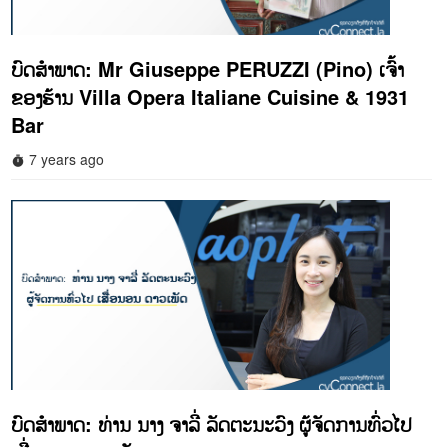
ບົດສໍາພາດ: Mr Giuseppe PERUZZI (Pino) ເຈົ້າ
ຂອງຮ້ານ Villa Opera Italiane Cuisine & 1931
Bar
7 years ago
timer
ບົດສໍາພາດ: ທ່ານ ນາງ ຈາລີ່ ລັດຕະນະວົງ ຜູ້ຈັດການທົ່ວໄປ