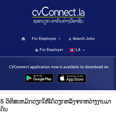
For Employee
Search Jobs
home
keyboard_arrow_down
person
For Employer
LA
keyboard_arrow_down
location_city
5 ວິທີສະຫມັກວຽກໃຫ້ໄດ້ວຽກຫລັງຈາກຫວ່າງງານມາ
ດົນ