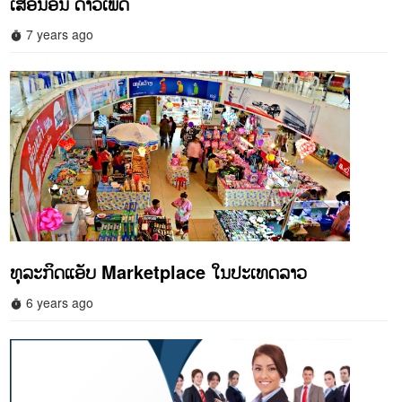
ເສື່ອນອນ ດາວເພັດ
7 years ago
timer
ທຸລະກິດແອັບ Marketplace ໃນປະເທດລາວ
6 years ago
timer