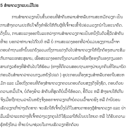
5 ສໍາພາດວຽກແບບມືໂປຣ
ການສໍາພາດວຽກເປັນຂັ້ນຕອນທີ່ສໍາຄັນຫລາຍສໍາຫລັບການສະຫມັກວຽກ ເປັນ
ການສ້າງຄວາມປະທັບໃຈຄັ້ງທໍາອິດໃຫ້ກັບຜູ້ທີ່ເຈົ້າຈະເຂົ້າໄປຮ່ວມວຽກນໍາໃນອະນາຄົດ.
ດັ່ງນັ້ນ, ການສະແດງອອກໃນລະຫວ່າງການສໍາພາດວຽກຈະເປັນຫນຶ່ງໃນຕົວຊີ້ວັດສໍາຄັນ
ທີ່ຈະ ບອກວ່າທ່ານຈະໄດ້ໄປຕໍ່ ຫລື ບໍ່ ການສະແດງອອກທີ່ວ່າບໍ່ແມ່ນພຽງການເວົ້າຈາ
ຕອບຄໍາຖາມເທົ່ານັ້ນແຕ່ຍັງລວມເຖິງການແຕ່ງຕົວໄປສໍາພາດວຽກໃຫ້ຖືກຕ້ອງເຫມາະສົມ
ກັບກາລະເທສະສຸພາບ, ເພື່ອສະແດງອອກເຖິງຄວາມຫນ້າເຊື່ອຖືຂອງຕົນເອງກຽມເອກ
ສານກ່ຽວຂ້ອງທີ່ສໍາຄັນໄປໃຫ້ພ້ອມ (ທາງທີ່ດີຄວນສອບຖາມທາງຝ່າຍບຸກຄົນທີ່ໂທມານັດ
ກ່ອນວັນສໍາພາດວ່າຄວນກຽມຫຍັງໄປແດ່ ) ອຸປະກອນເຄື່ອງຂຽນສໍາຫລັບກອກໃບສະຫ
ມັກ ແລະ ເມື່ອເຖິງຕອນທີ່ຕ້ອງສໍາພາດວຽກຄວນຕອບດ້ວຍສຽງດັງຟັງຊັດ, ຕອບດ້ວຍ
ຄວາມຫມັ້ນໃຈ, ບໍ່ຕ້ອງຟ້າວ ສໍາຄັນທີ່ສຸດຄືບໍ່ເວົ້າໂອ້ອວດ, ຂີ້ຕົວະ ຫລື ສ້າງພາບໃຫ້ເກີນ
ຈິງເມື່ອຖືກຖາມວ່າເປັນຫຍັງຈຶ່ງອອກຈາກວຽກເກົ່າບໍ່ຄວນເວົ້າພາດພິງ ຫລື ຕໍານິບ່ອນ
ເຮັດວຽກເກົ່າຢ່າງເດັດຂາດ ຈະເຮັດໃຫ້ເຈົ້າເບິ່ງບໍ່ດີໃນສາຍຕາຂອງຜູ້ສໍາພາດວຽກ ແລະ ຢ່າ
ລືມເລົ່າວ່າລະຫວ່າງທີ່ເຈົ້າຫວ່າງວຽກຄຸນໄດ້ໃຊ້ເວລາໃຫ້ເປັນປະໂຫຍດ ຫລື ໄດ້ຮັບຄວາມ
ຮູ້ຫຍັງໃຫມ່ ທີ່ຈະນໍາມາຊ່ວຍໃນການເຮັດວຽກອີກດ້ວຍ