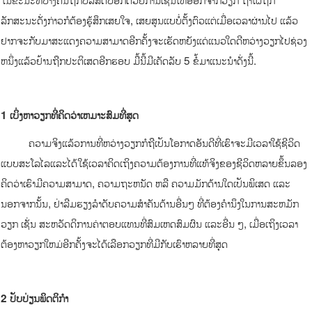
ລັກສະນະດັ່ງກ່າວກໍຕ້ອງຮູ້ສຶກເສຍໃຈ, ເສຍສູນແບບໍ່ຕັ້ງຕົວແຕ່ເມື່ອເວລາຜ່ານໄປ ແລ້ວ
ຢາກຈະກັບມາສະແດງຄວາມສາມາດອີກຄັ້ງຈະເຮັດຫຍັງແດ່ແນວໃດດີຫວ່າງວຽກໄປຊ່ວງ
ຫນຶ່ງແລ້ວຢ້ານຖືກປະຕິເສດອີກຮອບ ມື້ນີ້ມີເຄັດລັບ 5 ຂໍ້ມາແນະນໍາດັ່ງນີ້.
1 ເບິ່ງຫາວຽກທີ່ຄິດວ່າເຫມາະສົມທີ່ສຸດ
ຄວາມຈິງແລ້ວການທີ່ຫວ່າງວຽກກໍຖືເປັນໂອກາດອັນດີທີ່ເຮົາຈະມີເວລາໃຊ້ຊີວິດ
ແບບສະໂລໄລແລະໄດ້ໃຊ້ເວລາຄິດເຖິງຄວາມຕ້ອງການທີ່ແທ້ຈິງຂອງຊີວິດຫລາຍຂຶ້ນລອງ
ຄິດວ່າເຮົາມີຄວາມສາມາດ, ຄວາມຖະຫນັດ ຫລື ຄວາມມັກດ້ານໃດເປັນພິເສດ ແລະ
ນອກຈາກນັ້ນ, ຢ່າລືມຮຽງລໍາດັບຄວາມສໍາຄັນດ້ານອື່ນໆ ທີ່ຕ້ອງຄໍານຶງໃນການສະຫມັກ
ວຽກ ເຊັ່ນ ສະຫວັດດິການຄ່າຕອບແທນທີ່ສົມເຫດສົມຜົນ ແລະອື່ນ ໆ, ເມື່ອເຖິງເວລາ
ຕ້ອງຫາວຽກໃຫມ່ອີກຄັ້ງຈະໄດ້ເລືອກວຽກທີ່ມີກັບເຮົາຫລາຍທີ່ສຸດ
2 ປັບປ່ຽນພຶດຕິກໍາ