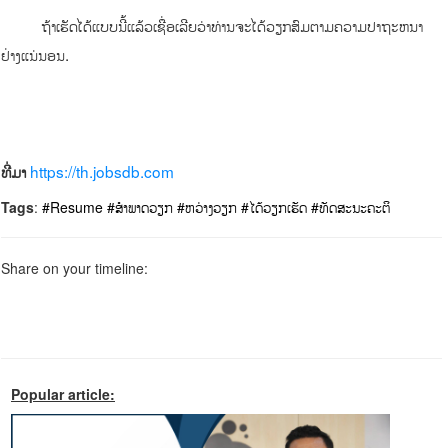
ຖ້າເຮັດໄດ້ແບບນີ້ແລ້ວເຊື່ອເລີຍວ່າທ່ານຈະໄດ້ວຽກສົມຕາມຄວາມປາຖະຫນາ
ຢ່າງແນ່ນອນ.
https://th.jobsdb.com
ທີ່ມາ
Tags
:
#Resume
#ສໍາພາດວຽກ
#ຫວ່າງວຽກ
#ໄດ້ວຽກເຮັດ
#ທັດສະນະຄະຕິ
Share on your timeline:
Popular article: