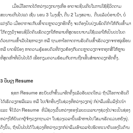
ເມື່ອມີໂອກາດໄດ້ຫວ່າງວຽກບາງເທື່ອ ອາດຈະຊິນເຄີຍໃນການໃຊ້ຊີວິດຕາມ
ສະບາຍເກີນໄປແດ່ ເຊັ່ນ ນອນ 3 ໂມງເຊົ້າ, ຕື່ນ 2 ໂມງສວາຍ, ຕື່ນແລ້ວບໍ່ອາບນ້ໍາ, ບໍ່
ແຕ່ງຕົວ ເມື່ອຢາກຈະກັບເຂົ້າຕະຫຼາດວຽກອີກຄັ້ງ ຈະຕ້ອງປັບປ່ຽນພຶດຕິກໍາໃຫ້ກັບເຂົ້າມາ
ໃກ້ຄຽງວົງຈອນຊີວິດຄົນເຮັດວຽກໃຫ້ຫລາຍທີ່ສຸດພະຍາຍາມໃຊ້ເວລາໃຫ້ເປັນປະໂຍດ
ດ້ວຍການເຂົ້າເວັບໄຊຫາວຽກ ຫລື ຖາມຫາໂອກາດການຮັບຄົນເຂົ້າເຮັດວຽກຈາກໝູ່ເພື່ອນ
ຫລື ຍາດພີ່ນ້ອງ ຫາຄວາມຮູ້ຮອບຕົວທີ່ກ່ຽວຂ້ອງກັບຕະຫຼາດວຽກຈາກທຸກສື່ໃຫ້ຫຼາຍ
ທີ່ສຸດເທົ່າທີ່ເປັນໄປໄດ້ ເພື່ອກຽມຄວາມພ້ອມກັບການຖືກເອີ້ນສໍາພາດວຽກອີກຄັ້ງ.
3 ປັບປຸງ Resume
ຊອກ Resume ສະບັບເກົ່າຂຶ້ນມາອີກຄັ້ງແລ້ວອັບເດດໃຫມ່ ຖ້າມີໂອກາດອັນດີ
ໄດ້ເຮັດວຽກຟລີແລນ ຫລື ໂປເຈັກອື່ນໆໃນຊ່ວງທີ່ຫວ່າງວຽກຢູ່ ກໍຢ່າລືມເພີ່ມລົງໄປນໍາ
ແລະ ຈື່ໄວ້ວ່າ Resume ທີ່ມີຊ່ວງເວັ້ນຫວ່າງຂອງໄລຍະເວລາບາງຊ່ວງໄປຈະເປັນຊ່ອງ
ຫວ່າງໃຫ້ບັນດາຜູ້ຈ້າງວຽກຖາມວ່າ ໃນຊ່ວງເວລານັ້ນເຮົາຫາຍໄປໃສມາເຮັດແມ່ນຫຍັງຢູ່.
ດັ່ງນັ້ນ, ຖ້າເປັນໄປໄດ້ໃນຊ່ວງທີ່ຫວ່າງວຽກກໍຢ່າລືມເອົາເວລາໄປພັດທະນາຕົນເອງໃນດ້ານ