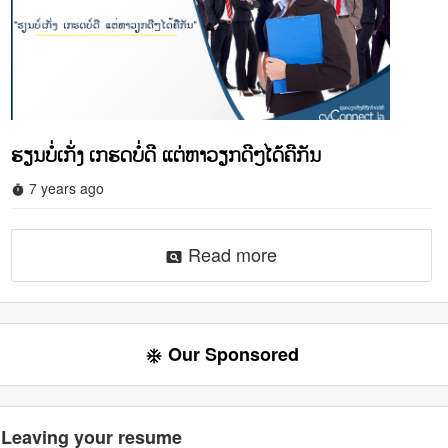
ຮຽນບໍ່ເກັ່ງ ເກຮດບໍ່ດີ ແຕ່ຫາວຽກດີໆໄດ້ຄືກັນ
7 years ago
timer
Read more
pageview
Our Sponsored
ac_unit
Leaving your resume