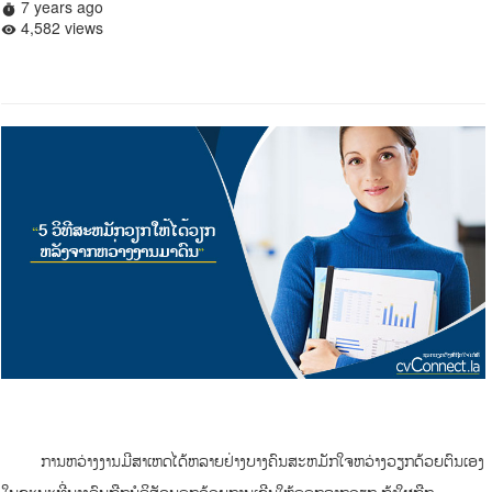
7 years ago
timer
4,582 views
remove_red_eye
ການຫວ່າງງານມີສາເຫດໄດ້ຫລາຍຢ່າງບາງຄົນສະຫມັກໃຈຫວ່າງວຽກດ້ວຍຕົນເອງ
ໃນຂະນະທີ່ບາງຄົນຖືກບໍລິສັດບອກດ້ວຍການເຊີນໃຫ້ອອກຈາກວຽກ ຖ້າໃຜຖືກ