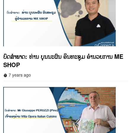
ບົດສໍາພາດ: ທ່ານ ບຸນນະຜົນ ອິນທະຊຸມ ອໍານວຍການ ME
SHOP
7 years ago
timer