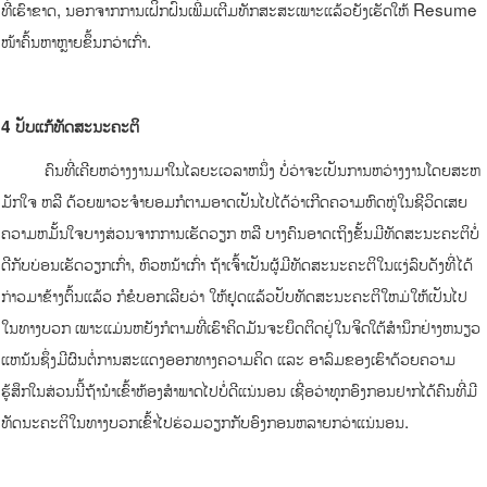
ທີ່ເຮົາຂາດ, ນອກຈາກການເຝິກຝົນເພີ່ມເຕີມທັກສະສະເພາະແລ້ວຍັງເຮັດໃຫ້ Resume
ໜ້າຄົ້ນຫາຫຼາຍຂຶ້ນກວ່າເກົ່າ.
4 ປັບແກ້ທັດສະນະຄະຕິ
ຄົນທີ່ເຄີຍຫວ່າງງານມາໃນໄລຍະເວລາຫນຶ່ງ ບໍ່ວ່າຈະເປັນການຫວ່າງງານໂດຍສະຫ
ມັກໃຈ ຫລື ດ້ວຍພາວະຈໍາຍອມກໍຕາມອາດເປັນໄປໄດ້ວ່າເກີດຄວາມຫົດຫູ່ໃນຊີວິດເສຍ
ຄວາມຫມັ້ນໃຈບາງສ່ວນຈາກການເຮັດວຽກ ຫລື ບາງຄົນອາດເຖິງຂັ້ນມີທັດສະນະຄະຕິບໍ່
ດີກັບບ່ອນເຮັດວຽກເກົ່າ, ຫົວຫນ້າເກົ່າ ຖ້າເຈົ້າເປັນຜູ້ມີທັດສະນະຄະຕິໃນແງ່ລົບດັງທີ່ໄດ້
ກ່າວມາຂ້າງຕົ້ນແລ້ວ ກໍຂໍບອກເລີຍວ່າ ໃຫ້ຢຸດແລ້ວປັບທັດສະນະຄະຕິໃຫມ່ໃຫ້ເປັນໄປ
ໃນທາງບວກ ເພາະແມ່ນຫຍັງກໍຕາມທີ່ເຮົາຄິດມັນຈະຍຶດຕິດຢູ່ໃນຈິດໃຕ້ສໍານຶກຢ່າງຫນຽວ
ແຫນ້ນຊຶ່ງມີຜົນຕໍ່ການສະແດງອອກທາງຄວາມຄິດ ແລະ ອາລົມຂອງເຮົາດ້ວຍຄວາມ
ຮູ້ສຶກໃນສ່ວນນີ້ຖ້ານໍາເຂົ້າຫ້ອງສໍາພາດໄປບໍ່ດີແນ່ນອນ ເຊື່ອວ່າທຸກອົງກອນຢາກໄດ້ຄົນທີ່ມີ
ທັດນະຄະຕິໃນທາງບວກເຂົ້າໄປຮ່ວມວຽກກັບອົງກອນຫລາຍກວ່າແນ່ນອນ.