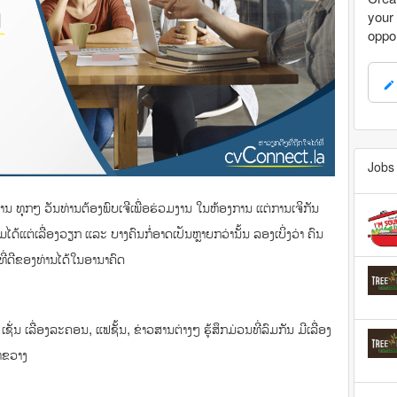
your 
oppor
mode_edit
Jobs 
່ບ້ານ ທຸກໆ ວັນທ່ານຕ້ອງພົບເຈີເພື່ອຮ່ວມງານ ໃນຫ້ອງການ ແຕ່ການເຈິກັນ
ົມໄດ້ແຕ່ເລື່ອງວຽກ ແລະ ບາງຄົນກໍ່ອາດເປັນຫຼາຍກວ່ານັ້ນ ລອງເບິ່ງວ່າ ຄົນ
່ດີຂອງທ່ານໄດ້ໃນອານາຄົດ
 ເຊັ່ນ ເລື່ອງລະຄອນ, ແຟຊັ້ນ, ຂ່າວສານຕ່າງໆ ຮູ້ສຶກມ່ວນທີ່ລົມກັນ ມີເລື່ອງ
ມາຂວາງ