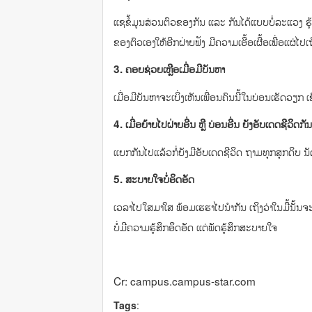
ແຊຂໍ້ມູນສ່ວນຕົວຂອງກັນ ແລະ ກັນໄດ້ແບບບໍ່ລະແວງ ຮູ້ຈັກເຖ
ຂອງຕົວເອງໃຫ້ອີກຝ່າຍຟັງ ມີຄວາມເອື້ອເຜື້ອເພື່ອແຜ່ໄ
3.
ຄອຍຊ່ວຍເຫຼືອເມື່ອມີບັນຫາ
ເມື່ອມີບັນຫາຈະເບິ່ງເຫັນເພື່ອນຄົນນີ້ໃນບ່ອນເຮັດວຽກ ເ
4.
ເມື່ອຍ້າຍໄປຝ່າຍອື່ນ ຫຼື ບ່ອນອື່ນ ຍັງອັບເດດຊີວິດກ
ແຍກກັນໄປແລ້ວກໍ່ຍັງມີອັບເດດຊີວິດ ຖາມທຸກສຸກດິບ ນັ
5.
ສະບາຍໃຈບໍ່ອຶດອັດ
ເວລາໄປໃສມາໃສ ພ້ອມເຮຮາໄປນຳກັນ ເຖິງວ່າໃນມື້ນັ້ນຈະບໍ
ບໍ່ມີຄວາມຮູ້ສຶກອຶດອັດ ແຕ່ພັດຮູ້ສຶກສະບາຍໃຈ
Cr: campus.campus-star.com
Tags
: