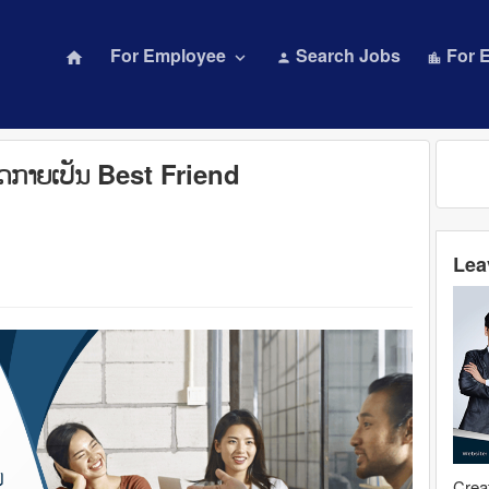
For Employee
Search Jobs
For 
home
keyboard_arrow_down
person
location_city
ອາດກາຍເປັນ Best Friend
Lea
Creat