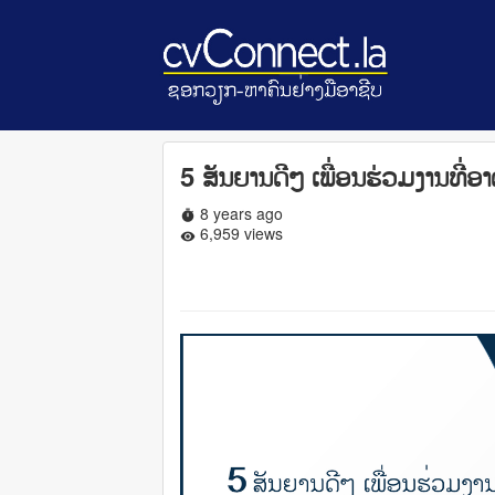
5 ສັນຍານດີໆ ເພື່ອນຮ່ວມງານທີ່
8 years ago
timer
6,959 views
remove_red_eye