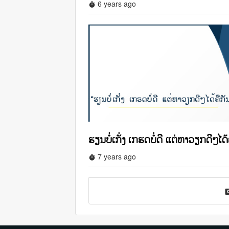
6 years ago
timer
ຮຽນບໍ່ເກັ່ງ ເກຮດບໍ່ດີ ແຕ່ຫາວຽກດີໆໄດ້
7 years ago
timer
page