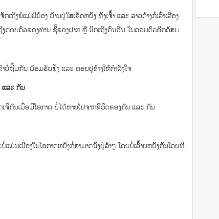
ິງພໍ່ແມ່ພີ່ນ້ອງ ບ້ານຢູ່ໃສເຮັດຫຍັງ ທັງເຈົ້າ ແລະ ລາວຕ້າງກໍ່ເລົ່າເລື່ອງ
ປເຖິງຄອບຄົວຂອງທ່ານ ຊື໊ຂອງຝາກ ຫຼື ນຶກເຖິງຄົນອື່ນ ໃນຄອບຄົວອີກດ້ສຍ
ຂົາບໍ່ຖິ້ມກັນ ພ້ອມຮັບຟັງ ແລະ ຄອຍຢູ່ຂ້າງໃຫ້ກຳລັງໃຈ
ັນ ແລະ ກັນ
ດເຈິກັນເມື່ອມີໂອກາດ ບໍ່ໄດ້ຫາຍໄປຈາກຊີວິດຂອງກັນ ແລະ ກັນ
່ແມ່ນເນື່ອງໃນໂອກາດຫຍັງກໍ່ສາມາດນັ່ງຢູ່ລ້າໆ ໂດຍບໍ່ເວົ້າຍຫຍັງກັນໂດຍທີ່