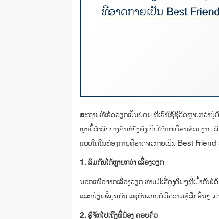
ສະຖານທີ່ເຮັດວຽກເປັນບ່ອນ ທີ່ເຮົາໃຊ້ຊີວິດຫຼາຍກວ່າຢູ
ທຸກມື້ສຳລັບບາງຄົນກໍ່ຍັງຄົງເປັນໄດ້ແຕ່ເພື່ອນຮ່ວມງານ ລ
ແບບໃດໃນຫ້ອງການທີ່ອາດຈະກາຍເປັນ Best Friend ທີ
1.
ລົມກັນໄດ້ຫຼາຍກວ່າ ເລື່ອງວຽກ
ນອກເໜືອຈາກເລື່ອງວຽກ ທ່ານມີເລື່ອງອື່ນໆທີ່ເມົ້າກັນໄດ້
ແລກປ່ຽນຂໍ້ມູນກັນ ແຊກັນແບບບໍ່ມີຄວາມຮູ້ສຶກອື່ນໆ 
2.
ຮູ້ຈັກໄປເຖິງພີ່ນ້ອງ ຄອບຄົວ