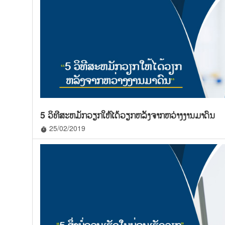
5 ວິທີສະຫມັກວຽກໃຫ້ໄດ້ວຽກຫລັງຈາກຫວ່າງງານມາດົນ
25/02/2019
timer