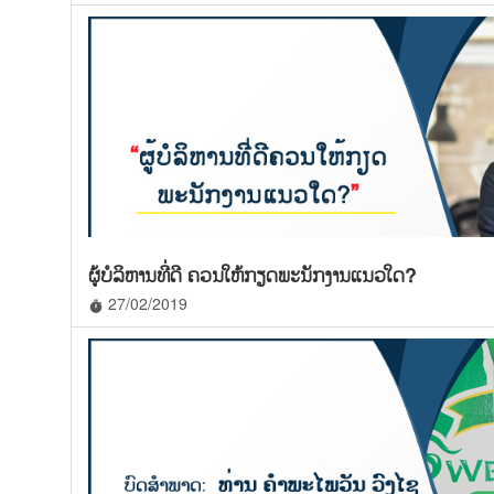
ຜູ້ບໍລິຫານທີ່ດີ ຄວນໃຫ້ກຽດພະນັກງານແນວໃດ?
27/02/2019
timer