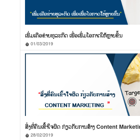
ເພີ່ມເຄືອຂ່າຍທຸລະກິດ ເພື່ອເພີ່ມໂອກາດໃຫ້ຫຼາຍຂຶ້ນ
01/03/2019
timer
ສິ່ງທີ່ຄົນເຂົ້າໃຈຜິດ ກ່ຽວກັບການສ້າງ Content Market
28/02/2019
timer