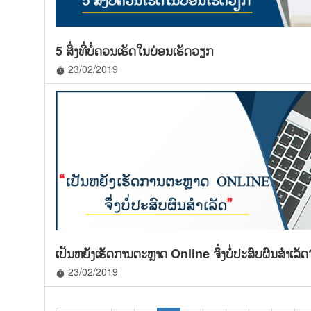
5 ສິ່ງທີ່ບໍ່ຄວນເຮັດ​ໃນ​ບ່ອ​ນ​ເຮັດ​ວຽກ
23/02/2019
timer
ເປັນຫຍັງເຮັດການຕະຫຼາດ Online ຈຶ່ງບໍ່ປະສົບຜົນສໍາເລັດ
23/02/2019
timer