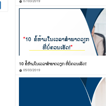
07/03/2019
timer
10 ຂໍ້ຫ້າມໃນເວລາສໍາພາດວຽກ ທີ່ບໍ່ຄວນເຮັດ!
05/03/2019
timer