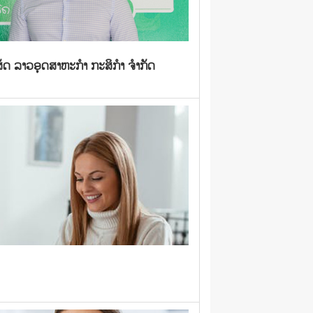
ສັດ ລາວອຸດສາຫະກໍາ ກະສິກໍາ ຈໍາກັດ