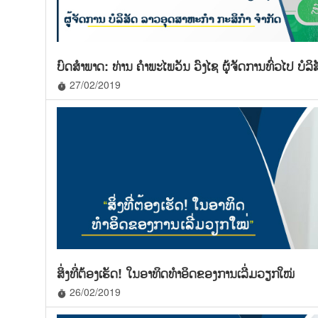
ບົດສໍາພາດ: ທ່ານ ຄໍາພະໄພວັນ ວົງໄຊ ຜູ້ຈັດການທົ່ວໄປ ບໍລິ
27/02/2019
timer
ສິ່ງທີ່ຕ້ອງເຮັດ! ໃນອາທິດທໍາອິດຂອງການເລີ່ມວຽກໃໝ່
26/02/2019
timer