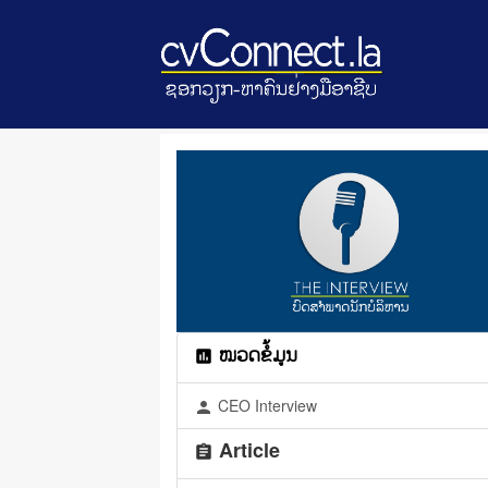
ໝວດຂໍ້ມູນ
assessment
CEO Interview
person
Article
assignment