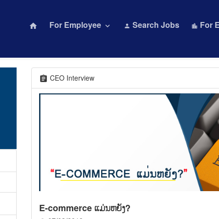
For Employee
Search Jobs
For 
home
keyboard_arrow_down
person
location_city
CEO Interview
assignment
E-commerce ແມ່ນຫຍັງ?