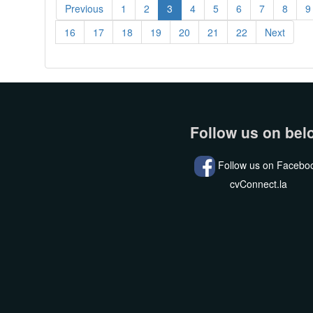
Previous
1
2
3
4
5
6
7
8
9
16
17
18
19
20
21
22
Next
Follow us on bel
Follow us on Facebo
cvConnect.la