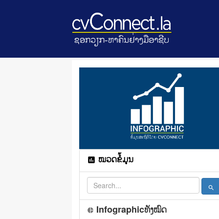
ໝວດຂໍ້ມູນ
assessment
search
Infographicທັງໝົດ
pie_chart