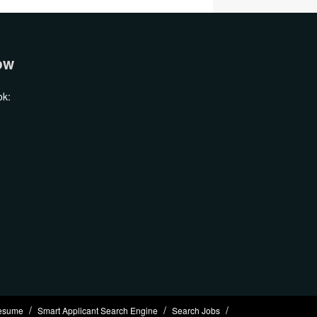
ow
ok:
esume
Smart Applicant Search Engine
Search Jobs