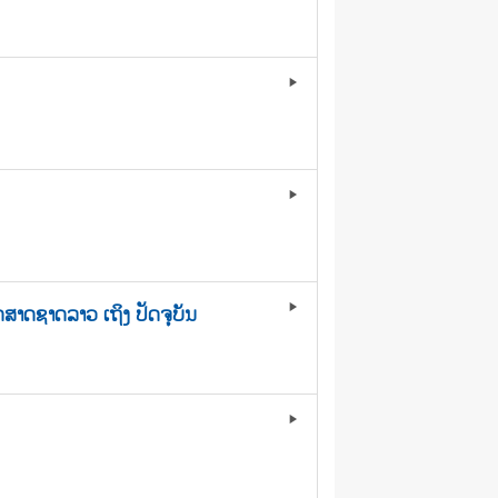
play_arrow
play_arrow
ດສາດຊາດລາວ ເຖິງ ປັດຈຸບັນ
play_arrow
play_arrow