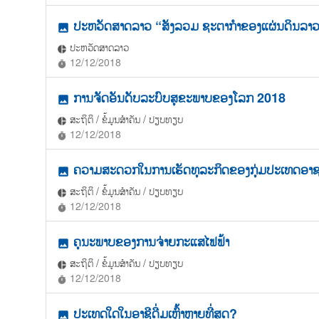
ປະຫວັດສາດລາວ “ສັງລວມ ຊະຕາກຳຂອງແຜ່ນດິນລາວ“ 
photo
ປະຫວັດສາດລາວ
pie_chart
12/12/2018
timer
ການຈັດອັນດັບລະບົບສຸຂະພາບຂອງໂລກ 2018
photo
ສະຖິຕິ / ຂໍ້ມູນສຳຄັນ / ປຽບທຽບ
pie_chart
12/12/2018
timer
ຄວາມສະດວກໃນການເຮັດທຸລະກິດຂອງກຸ່ມປະເທດອາ
photo
ສະຖິຕິ / ຂໍ້ມູນສຳຄັນ / ປຽບທຽບ
pie_chart
12/12/2018
timer
ຄຸນະພາບຂອງການຈ່າຍກະແສໄຟຟ້າ
photo
ສະຖິຕິ / ຂໍ້ມູນສຳຄັນ / ປຽບທຽບ
pie_chart
12/12/2018
timer
ປະເທດໃດໃນອາຊີດື່ມເຫຼົ້າຫຼາຍທີ່ສຸດ?
photo