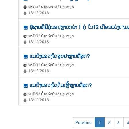
ສະຖິຕິ / ຂໍ້ມູນສຳຄັນ / ປຽບທຽບ
pie_chart
13/12/2018
timer
ຜູ້ຊາຍທີມີຄູ່ນອນຫຼາຍກວ່າ 1 ຄູ່ ໃນ12 ເດືອນແບ່ງຕາ
photo
ສະຖິຕິ / ຂໍ້ມູນສຳຄັນ / ປຽບທຽບ
pie_chart
13/12/2018
timer
ແມ່ຍິງແຂວງໃດສູບຢາຫຼາຍທີ່ສຸດ?
photo
ສະຖິຕິ / ຂໍ້ມູນສຳຄັນ / ປຽບທຽບ
pie_chart
13/12/2018
timer
ແມ່ຍິງແຂວງໃດດື່ມເຫຼົ້າຫຼາຍທີ່ສຸດ?
photo
ສະຖິຕິ / ຂໍ້ມູນສຳຄັນ / ປຽບທຽບ
pie_chart
13/12/2018
timer
Previous
1
2
3