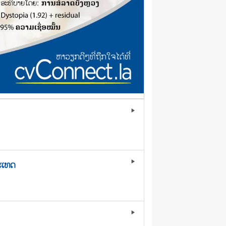
play_arrow
ະເທດ
play_arrow
play_arrow