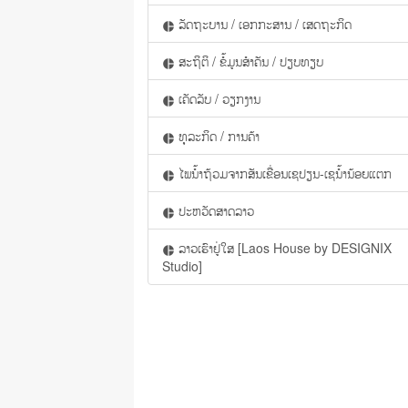
ລັດຖະບານ / ເອກກະສານ / ເສດຖະກິດ
pie_chart
ສະຖິຕິ / ຂໍ້ມູນສຳຄັນ / ປຽບທຽບ
pie_chart
ເຄັດລັບ / ວຽກງານ
pie_chart
ທຸລະກິດ / ການຄ້າ
pie_chart
ໄພນ້ຳຖ້ວມຈາກສັນເຂື່ອນເຊປຽນ-ເຊນ້ຳນ້ອຍແຕກ
pie_chart
ປະຫວັດສາດລາວ
pie_chart
ລາວເຮົາຢູ່ໃສ [Laos House by DESIGNIX
pie_chart
Studio]