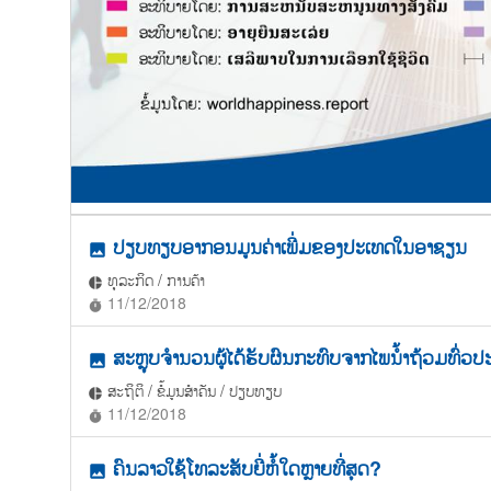
ປຽບທຽບອາກອນມູນຄ່າເພີ່ມຂອງປະເທດໃນອາຊຽນ
photo
ທຸລະກິດ / ການຄ້າ
pie_chart
11/12/2018
timer
ສະຫຼຸບຈຳນວນຜູ້ໄດ້ຮັບຜົນກະທົບຈາກໄພນ້ຳຖ້ວມທົ່ວປ
photo
ສະຖິຕິ / ຂໍ້ມູນສຳຄັນ / ປຽບທຽບ
pie_chart
11/12/2018
timer
ຄົນລາວໃຊ້ໂທລະສັບຍີ່ຫໍ້ໃດຫຼາຍທີ່ສຸດ?
photo