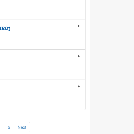
ມແຂວງ
play_arrow
play_arrow
play_arrow
4
5
Next