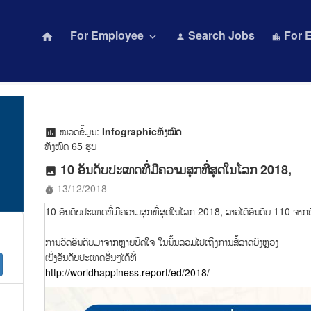
For Employee
Search Jobs
For 
home
keyboard_arrow_down
person
location_city
ໝວດຂໍ້ມູນ:
Infographicທັງໝົດ
assessment
ທັງໝົດ 65 ຮູບ
10 ອັນດັບປະເທດທີ່ມີຄວາມສຸກທີ່ສຸດໃນໂລກ 2018,
photo
13/12/2018
timer
10 ອັນດັບປະເທດທີ່ມີຄວາມສຸກທີ່ສຸດໃນໂລກ 2018, ລາວໄດ້ອັນດັບ 110 ຈາກ
ການວັດອັນດັບມາຈາກຫຼາຍປັດໃຈ ໃນນັ້ນລວມໄປເຖິງການສໍ້ລາດບັງຫຼວງ
ເບິ່ງອັນດັບປະເທດອື່ນໆໄດ້ທີ່
http://worldhappiness.report/ed/2018/