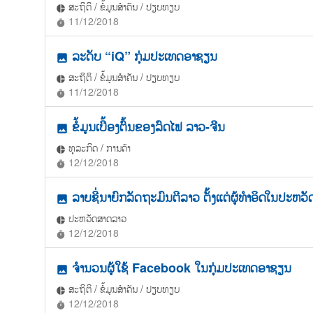
ສະຖິຕິ / ຂໍ້ມູນສຳຄັນ / ປຽບທຽບ
pie_chart
11/12/2018
timer
ລະດັບ “iQ” ກຸ່ມປະເທດອາຊຽນ
photo
ສະຖິຕິ / ຂໍ້ມູນສຳຄັນ / ປຽບທຽບ
pie_chart
11/12/2018
timer
ຂໍ້ມູນເບື້ອງຕົ້ນຂອງລົດໄຟ ລາວ-ຈີນ
photo
ທຸລະກິດ / ການຄ້າ
pie_chart
12/12/2018
timer
ລາຍຊື່ນາຍົກລັດຖະມົນຕີລາວ ຕັ້ງແຕ່ຜູ້ທຳອິດໃນປະຫວັ
photo
ປະຫວັດສາດລາວ
pie_chart
12/12/2018
timer
ຈໍານວນຜູ້ໃຊ້ Facebook ໃນກຸ່ມປະເທດອາຊຽນ
photo
ສະຖິຕິ / ຂໍ້ມູນສຳຄັນ / ປຽບທຽບ
pie_chart
12/12/2018
timer