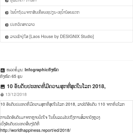
pie_chart
ໄພນ້ຳຖ້ວມຈາກສັນເຂື່ອນເຊປຽນ-ເຊນ້ຳນ້ອຍແຕກ
pie_chart
ປະຫວັດສາດລາວ
pie_chart
ລາວເຮົາຢູ່ໃສ [Laos House by DESIGNIX Studio]
pie_chart
ໝວດຂໍ້ມູນ:
Infographicທັງໝົດ
assessment
ທັງໝົດ 65 ຮູບ
10 ອັນດັບປະເທດທີ່ມີຄວາມສຸກທີ່ສຸດໃນໂລກ 2018,
photo
13/12/2018
timer
10 ອັນດັບປະເທດທີ່ມີຄວາມສຸກທີ່ສຸດໃນໂລກ 2018, ລາວໄດ້ອັນດັບ 110 ຈາກທົ່ວໂລກ
ການວັດອັນດັບມາຈາກຫຼາຍປັດໃຈ ໃນນັ້ນລວມໄປເຖິງການສໍ້ລາດບັງຫຼວງ
ເບິ່ງອັນດັບປະເທດອື່ນໆໄດ້ທີ່
http://worldhappiness.report/ed/2018/