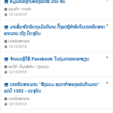
ຂໍ້ມູນເບື້ອງຕົ້ນຂອງລົດໄຟ ລາວ-ຈີນ
photo
ທຸລະກິດ / ການຄ້າ
pie_chart
12/12/2018
timer
ລາຍຊື່ນາຍົກລັດຖະມົນຕີລາວ ຕັ້ງແຕ່ຜູ້ທຳອິດໃນປະຫວັດສາດ
play_arrow
photo
ຊາດລາວ ເຖິງ ປັດຈຸບັນ
ປະຫວັດສາດລາວ
pie_chart
12/12/2018
timer
ຈໍານວນຜູ້ໃຊ້ Facebook ໃນກຸ່ມປະເທດອາຊຽນ
play_arrow
photo
ສະຖິຕິ / ຂໍ້ມູນສຳຄັນ / ປຽບທຽບ
pie_chart
12/12/2018
timer
ປະຫວັດສາດລາວ “ສັງລວມ ຊະຕາກຳຂອງແຜ່ນດິນລາວ“
play_arrow
photo
ແຕ່ປີ 1353 - ປະຈຸບັນ
ປະຫວັດສາດລາວ
pie_chart
12/12/2018
timer