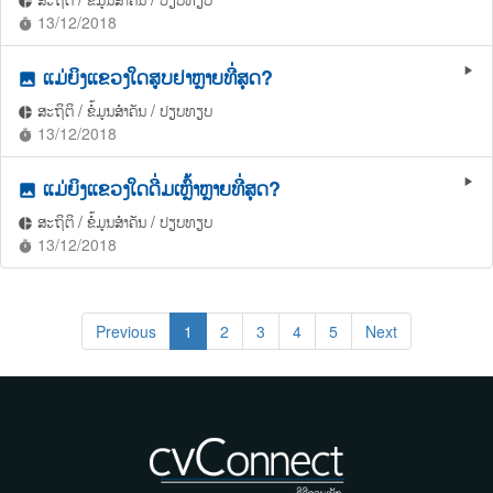
pie_chart
13/12/2018
timer
ແມ່ຍິງແຂວງໃດສູບຢາຫຼາຍທີ່ສຸດ?
play_arrow
photo
ສະຖິຕິ / ຂໍ້ມູນສຳຄັນ / ປຽບທຽບ
pie_chart
13/12/2018
timer
ແມ່ຍິງແຂວງໃດດື່ມເຫຼົ້າຫຼາຍທີ່ສຸດ?
play_arrow
photo
ສະຖິຕິ / ຂໍ້ມູນສຳຄັນ / ປຽບທຽບ
pie_chart
13/12/2018
timer
Previous
1
2
3
4
5
Next