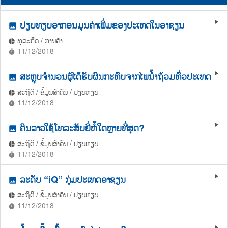
ປຽບທຽບອາກອນມູນຄ່າເພີ່ມຂອງປະເທດໃນອາຊຽນ
play_arrow
photo
ທຸລະກິດ / ການຄ້າ
pie_chart
11/12/2018
timer
ສະຫຼຸບຈຳນວນຜູ້ໄດ້ຮັບຜົນກະທົບຈາກໄພນ້ຳຖ້ວມທົ່ວປະເທດ
play_arrow
photo
ສະຖິຕິ / ຂໍ້ມູນສຳຄັນ / ປຽບທຽບ
pie_chart
11/12/2018
timer
ຄົນລາວໃຊ້ໂທລະສັບຍີ່ຫໍ້ໃດຫຼາຍທີ່ສຸດ?
play_arrow
photo
ສະຖິຕິ / ຂໍ້ມູນສຳຄັນ / ປຽບທຽບ
pie_chart
11/12/2018
timer
ລະດັບ “iQ” ກຸ່ມປະເທດອາຊຽນ
play_arrow
photo
ສະຖິຕິ / ຂໍ້ມູນສຳຄັນ / ປຽບທຽບ
pie_chart
11/12/2018
timer
play_arrow