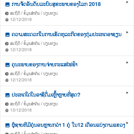
ການຈັດອັນດັບລະບົບສຸຂະພາບຂອງໂລກ 2018
play_arrow
photo
ສະຖິຕິ / ຂໍ້ມູນສຳຄັນ / ປຽບທຽບ
pie_chart
12/12/2018
timer
ຄວາມສະດວກໃນການເຮັດທຸລະກິດຂອງກຸ່ມປະເທດອາຊຽນ
play_arrow
photo
ສະຖິຕິ / ຂໍ້ມູນສຳຄັນ / ປຽບທຽບ
pie_chart
12/12/2018
timer
ຄຸນະພາບຂອງການຈ່າຍກະແສໄຟຟ້າ
play_arrow
photo
ສະຖິຕິ / ຂໍ້ມູນສຳຄັນ / ປຽບທຽບ
pie_chart
12/12/2018
timer
ປະເທດໃດໃນອາຊີດື່ມເຫຼົ້າຫຼາຍທີ່ສຸດ?
play_arrow
photo
ສະຖິຕິ / ຂໍ້ມູນສຳຄັນ / ປຽບທຽບ
pie_chart
13/12/2018
timer
ຜູ້ຊາຍທີມີຄູ່ນອນຫຼາຍກວ່າ 1 ຄູ່ ໃນ12 ເດືອນແບ່ງຕາມແຂວງ
play_arrow
photo
ສະຖິຕິ / ຂໍ້ມູນສຳຄັນ / ປຽບທຽບ