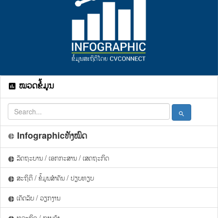
ໝວດຂໍ້ມູນ
assessment
search
Infographicທັງໝົດ
pie_chart
ລັດຖະບານ / ເອກກະສານ / ເສດຖະກິດ
pie_chart
ສະຖິຕິ / ຂໍ້ມູນສຳຄັນ / ປຽບທຽບ
pie_chart
ເຄັດລັບ / ວຽກງານ
pie_chart
ທຸລະກິດ / ການຄ້າ