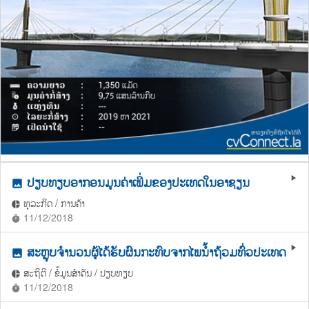
ປຽບທຽບອາກອນມູນຄ່າເພີ່ມຂອງປະເທດໃນອາຊຽນ
play_arrow
photo
ທຸລະກິດ / ການຄ້າ
pie_chart
11/12/2018
timer
ສະຫຼຸບຈຳນວນຜູ້ໄດ້ຮັບຜົນກະທົບຈາກໄພນ້ຳຖ້ວມທົ່ວປະເທດ
play_arrow
photo
ສະຖິຕິ / ຂໍ້ມູນສຳຄັນ / ປຽບທຽບ
pie_chart
11/12/2018
timer