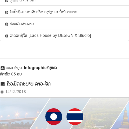
pie_chart
ໄພນ້ຳຖ້ວມຈາກສັນເຂື່ອນເຊປຽນ-ເຊນ້ຳນ້ອຍແຕກ
pie_chart
ປະຫວັດສາດລາວ
pie_chart
ລາວເຮົາຢູ່ໃສ [Laos House by DESIGNIX Studio]
pie_chart
ໝວດຂໍ້ມູນ:
Infographicທັງໝົດ
assessment
ທັງໝົດ 65 ຮູບ
ຂົວມິດຕະພາບ ລາວ-ໄທ
photo
14/12/2018
timer