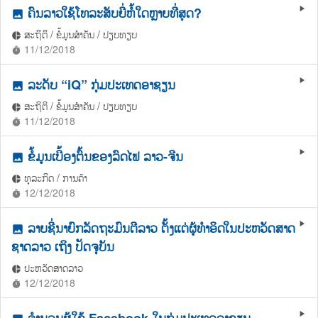
ຄົນລາວໃຊ້ໂທລະສັບຍີ່ຫໍ້ໃດຫຼາຍທີ່ສຸດ?
play_arrow
photo
ສະຖິຕິ / ຂໍ້ມູນສຳຄັນ / ປຽບທຽບ
pie_chart
11/12/2018
timer
ລະດັບ “iQ” ກຸ່ມປະເທດອາຊຽນ
play_arrow
photo
ສະຖິຕິ / ຂໍ້ມູນສຳຄັນ / ປຽບທຽບ
pie_chart
11/12/2018
timer
ຂໍ້ມູນເບື້ອງຕົ້ນຂອງລົດໄຟ ລາວ-ຈີນ
play_arrow
photo
ທຸລະກິດ / ການຄ້າ
pie_chart
12/12/2018
timer
ລາຍຊື່ນາຍົກລັດຖະມົນຕີລາວ ຕັ້ງແຕ່ຜູ້ທຳອິດໃນປະຫວັດສາດ
play_arrow
photo
ຊາດລາວ ເຖິງ ປັດຈຸບັນ
ປະຫວັດສາດລາວ
pie_chart
12/12/2018
timer
ຈໍານວນຜູ້ໃຊ້ Facebook ໃນກຸ່ມປະເທດອາຊຽນ
play_arrow