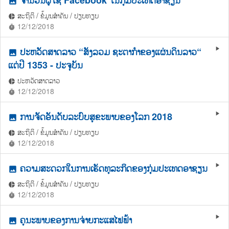
photo
ສະຖິຕິ / ຂໍ້ມູນສຳຄັນ / ປຽບທຽບ
pie_chart
12/12/2018
timer
ປະຫວັດສາດລາວ “ສັງລວມ ຊະຕາກຳຂອງແຜ່ນດິນລາວ“
play_arrow
photo
ແຕ່ປີ 1353 - ປະຈຸບັນ
ປະຫວັດສາດລາວ
pie_chart
12/12/2018
timer
ການຈັດອັນດັບລະບົບສຸຂະພາບຂອງໂລກ 2018
play_arrow
photo
ສະຖິຕິ / ຂໍ້ມູນສຳຄັນ / ປຽບທຽບ
pie_chart
12/12/2018
timer
ຄວາມສະດວກໃນການເຮັດທຸລະກິດຂອງກຸ່ມປະເທດອາຊຽນ
play_arrow
photo
ສະຖິຕິ / ຂໍ້ມູນສຳຄັນ / ປຽບທຽບ
pie_chart
12/12/2018
timer
ຄຸນະພາບຂອງການຈ່າຍກະແສໄຟຟ້າ
play_arrow
photo