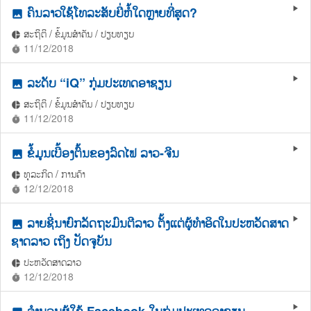
ຄົນລາວໃຊ້ໂທລະສັບຍີ່ຫໍ້ໃດຫຼາຍທີ່ສຸດ?
play_arrow
photo
ສະຖິຕິ / ຂໍ້ມູນສຳຄັນ / ປຽບທຽບ
pie_chart
11/12/2018
timer
ລະດັບ “iQ” ກຸ່ມປະເທດອາຊຽນ
play_arrow
photo
ສະຖິຕິ / ຂໍ້ມູນສຳຄັນ / ປຽບທຽບ
pie_chart
11/12/2018
timer
ຂໍ້ມູນເບື້ອງຕົ້ນຂອງລົດໄຟ ລາວ-ຈີນ
play_arrow
photo
ທຸລະກິດ / ການຄ້າ
pie_chart
12/12/2018
timer
ລາຍຊື່ນາຍົກລັດຖະມົນຕີລາວ ຕັ້ງແຕ່ຜູ້ທຳອິດໃນປະຫວັດສາດ
play_arrow
photo
ຊາດລາວ ເຖິງ ປັດຈຸບັນ
ປະຫວັດສາດລາວ
pie_chart
12/12/2018
timer
ຈໍານວນຜູ້ໃຊ້ Facebook ໃນກຸ່ມປະເທດອາຊຽນ
play_arrow