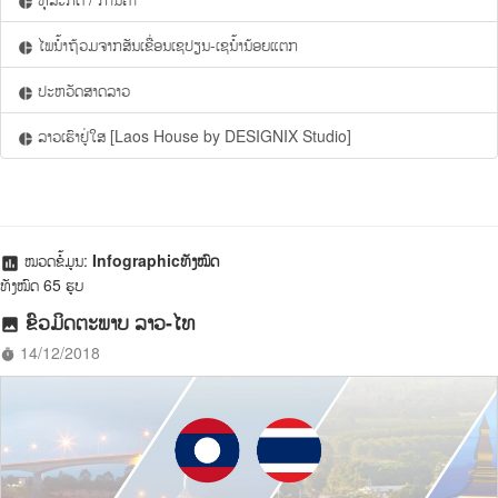
pie_chart
ໄພນ້ຳຖ້ວມຈາກສັນເຂື່ອນເຊປຽນ-ເຊນ້ຳນ້ອຍແຕກ
pie_chart
ປະຫວັດສາດລາວ
pie_chart
ລາວເຮົາຢູ່ໃສ [Laos House by DESIGNIX Studio]
pie_chart
ໝວດຂໍ້ມູນ:
Infographicທັງໝົດ
assessment
ທັງໝົດ 65 ຮູບ
ຂົວມິດຕະພາບ ລາວ-ໄທ
photo
14/12/2018
timer