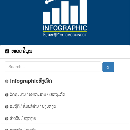
ໝວດຂໍ້ມູນ
assessment
search
Infographicທັງໝົດ
pie_chart
ລັດຖະບານ / ເອກກະສານ / ເສດຖະກິດ
pie_chart
ສະຖິຕິ / ຂໍ້ມູນສຳຄັນ / ປຽບທຽບ
pie_chart
ເຄັດລັບ / ວຽກງານ
pie_chart
ທຸລະກິດ / ການຄ້າ