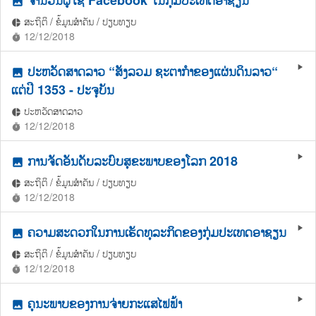
photo
ສະຖິຕິ / ຂໍ້ມູນສຳຄັນ / ປຽບທຽບ
pie_chart
12/12/2018
timer
ປະຫວັດສາດລາວ “ສັງລວມ ຊະຕາກຳຂອງແຜ່ນດິນລາວ“
play_arrow
photo
ແຕ່ປີ 1353 - ປະຈຸບັນ
ປະຫວັດສາດລາວ
pie_chart
12/12/2018
timer
ການຈັດອັນດັບລະບົບສຸຂະພາບຂອງໂລກ 2018
play_arrow
photo
ສະຖິຕິ / ຂໍ້ມູນສຳຄັນ / ປຽບທຽບ
pie_chart
12/12/2018
timer
ຄວາມສະດວກໃນການເຮັດທຸລະກິດຂອງກຸ່ມປະເທດອາຊຽນ
play_arrow
photo
ສະຖິຕິ / ຂໍ້ມູນສຳຄັນ / ປຽບທຽບ
pie_chart
12/12/2018
timer
ຄຸນະພາບຂອງການຈ່າຍກະແສໄຟຟ້າ
play_arrow
photo