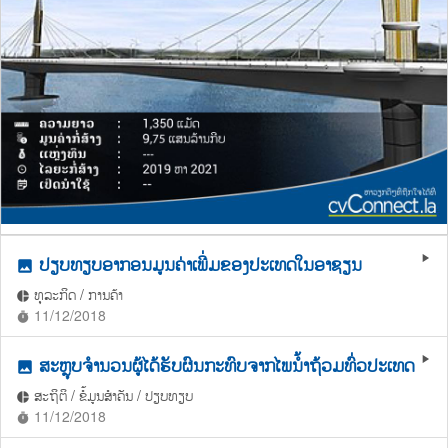
ປຽບທຽບອາກອນມູນຄ່າເພີ່ມຂອງປະເທດໃນອາຊຽນ
play_arrow
photo
ທຸລະກິດ / ການຄ້າ
pie_chart
11/12/2018
timer
ສະຫຼຸບຈຳນວນຜູ້ໄດ້ຮັບຜົນກະທົບຈາກໄພນ້ຳຖ້ວມທົ່ວປະເທດ
play_arrow
photo
ສະຖິຕິ / ຂໍ້ມູນສຳຄັນ / ປຽບທຽບ
pie_chart
11/12/2018
timer