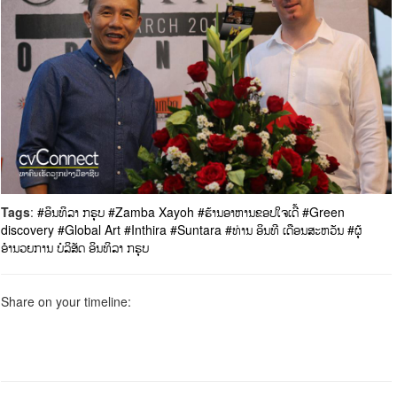
Tags
:
#ອິນທິລາ ກຣຸບ
#Zamba Xayoh
#ຮ້ານອາຫານຂອບໃຈເດີ້
#Green
discovery
#Global Art
#Inthira
#Suntara
#ທ່ານ ອິນທີ ເດືອນສະຫວັນ
#ຜຸ້
ອຳນວຍການ ບໍລິສັດ ອິນທິລາ ກຣຸບ
Share on your timeline: