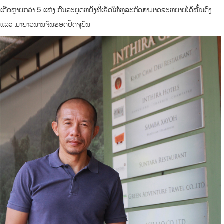
ເຄືອຫຼາຍກວ່າ 5 ແຫ່ງ ກົນລະຍຸດຫຍັງທີ່ເຮັດໃຫ້ທຸລະກິດສາມາດຂະຫຍາຍໄດ້ໝັ້ນຄົງ
ແລະ ມາຍາວນານຈົນຮອດປັດຈຸບັນ