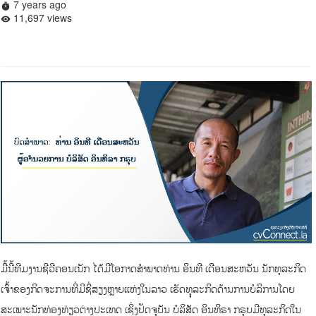
7 years ago
timer
11,697 views
remove_red_eye
ມື້ນີ້ທີມງານຊີວີຄອນເນັກ ໄດ້ມີໂອກາດສຳພາດທ່ານ ອິນທີ ເດືອນສະຫວັນ ນັກທຸລະກິດ
ເຈົ້າຂອງກິດຈະການທີ່ມີຊື່ສຽງຫຼາຍແຫ່ງໃນລາວ ເຮັດທຸຸລະກິດດ້ານການບໍລິການໂດຍ
ສະເພາະນັກທ່ອງທ່ຽວຕ່າງປະເທດ ເຊິ່ງປັດຈຸບັນ ບໍລິສັດ ອິນທິຣາ ກຣຸບມີທຸລະກິດໃນ