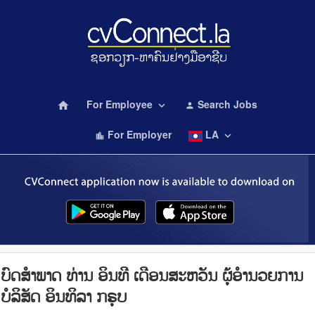
For Employee
Search Jobs
home
keyboard_arrow_down
person
For Employer
LA
keyboard_arrow_down
location_city
ບົດສຳພາດ ທ່ານ ອິນທີ ເດືອນສະຫວັນ ຜຸ້ອຳນວຍການ
ບໍລິສັດ ອິນທິລາ ກຣຸບ