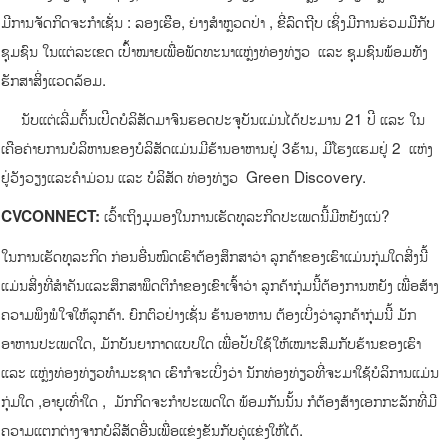
ມີການຈັດກິດຈະກຳເຊັ່ນ : ລອງເຮືອ, ຍ່າງສຳຫຼວດປ່າ , ຂີ່ລົດຖີບ ເຊິ່ງມີການຮ່ວມມືກັບ
ຊຸມຊົນ ໃນແຕ່ລະເຂດ ເປົ້າໝາຍເພື່ອພັດທະນາແຫຼ່ງທ່ອງທ່ຽວ ແລະ ຊຸມຊົນພ້ອມທັງ
ຮັກສາສິ່ງແວດລ້ອມ.
ນັບແຕ່ເລີ່ມຕົ້ນເປີດບໍລິສັດມາຈົນຮອດປະຈຸບັນແມ່ນໄດ້ປະມານ 21 ປີ ແລະ ໃນ
ເຄືອຄ່າຍການບໍລິຫານຂອງບໍລິສັດແມ່ນມີຮ້ານອາຫານຢູ່ 3ຮ້ານ, ມີໂຮງແຮມຢູ່ 2 ແຫ່ງ
ຢູ່ວັງວຽງແລະຄຳມ່ວນ ແລະ ບໍລິສັດ ທ່ອງທ່ຽວ Green Discovery.
ເວົ້າເຖິງມຸມອງໃນການເຮັດທຸລະກິດປະເພດນີ້ມີຫຍັງແນ່?
CVCONNECT:
ໃນການເຮັດທຸລະກິດ ກ່ອນອື່ນໝົດເຮົາຕ້ອງສຶກສາວ່າ ລູກຄ້າຂອງເຮົາແມ່ນກຸ່ມໃດສິ່ງນີ້
ແມ່ນສິ່ງທີ່ສຳຄັນແລະສຶກສາພຶດຕິກຳຂອງເຂົາເຈົ້າວ່າ ລູກຄ້າກຸ່ມນີ້ຕ້ອງການຫຍັງ ເພື່ອສ້າງ
ຄວາມພຶງພໍໃຈໃຫ້ລູກຄ້າ. ຍົກຕົວຢ່າງເຊັ່ນ ຮ້ານອາຫານ ຕ້ອງເບິ່ງວ່າລູກຄ້າກຸ່ມນີ້ ມັກ
ອາຫານປະເພດໃດ, ມັກບັນຍາກາດແບບໃດ ເພື່ອປັບໃຊ້ໃຫ້ເໝາະສົມກັບຮ້ານຂອງເຮົາ
ແລະ ແຫຼ່ງທ່ອງທ່ຽວທຳມະຊາດ ເຮົາກໍຈະເບິ່ງວ່າ ນັກທ່ອງທ່ຽວທີ່ຈະມາໃຊ້ບໍລິການແມ່ນ
ກຸ່ມໃດ ,ອາຍຸເທົ່າໃດ , ມັກກິດຈະກຳປະເພດໃດ ພ້ອມກັນນັ້ນ ກໍຕ້ອງສ້າງເອກກະລັກທີ່ມີ
ຄວາມແຕກຕ່າງຈາກບໍລິສັດອື່ນເພື່ອແຂ່ງຂັນກັບຄູ່ແຂ່ງໃຫ້ໄດ້.