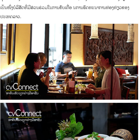
ເປັນໜຶ່ງບໍລິສັດທີ່ມີສ່ວນຮ່ວມໃນການຂັບເຄື່ອ ນການພັດທະນາການທ່ອງທ່ຽວຂອງ
ປະເທດລາວ.