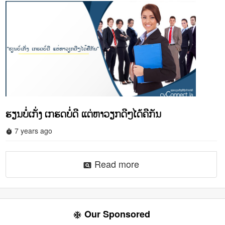
ຮຽນບໍ່ເກັ່ງ ເກຮດບໍ່ດີ ແຕ່ຫາວຽກດີໆໄດ້ຄືກັນ
7 years ago
timer
Read more
pageview
Our Sponsored
ac_unit