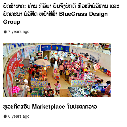
ບົດສໍາພາດ: ທ່ານ ກິຣິຍາ ບັນຈົງພັກດີ ຫົວໜ້າບໍລິຫານ ແລະ
ພັດທະນາ ບໍລິສັດ ຫຍ້າສີຟ້າ BlueGrass Design
Group
7 years ago
timer
ທຸລະກິດແອັບ Marketplace ໃນປະເທດລາວ
6 years ago
timer