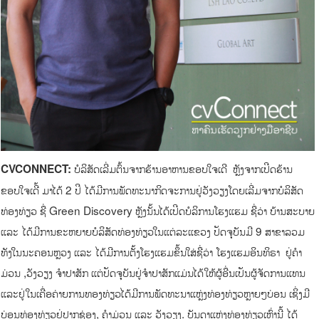
ບໍລິສັດເລີ່ມຕົ້ນຈາກຮ້ານອາຫານຂອບໃຈເດີ ຫຼັງຈາກເປີດຮ້ານ
CVCONNECT:
ຂອບໃຈເດີ້ ມາໄດ້ 2 ປີ ໄດ້ມີການພັດທະນາກິດຈະການຢູ່ວັງວຽງໂດຍເລີ່ມຈາກບໍລິສັດ
ທ່ອງທ່ຽວ ຊື່ Green Discovery ຫຼັງນັ້ນໄດ້ເປີດບໍລິການໂຮງແຮມ ຊື່ວ່າ ບ້ານສະບາຍ
ແລະ ໄດ້ມີການຂະຫຍາຍບໍລິສັດທ່ອງທ່ຽວໃນແຕ່ລະແຂວງ ປັດຈຸບັນມີ 9 ສາຂາລວມ
ທັງໃນນະຄອນຫຼວງ ແລະ ໄດ້ມີການຕັ້ງໂຮງແຮມຂຶ້ນໃສ່ຊື່ວ່າ ໂຮງແຮມອິນທິຣາ ຢູ່ຄຳ
ມ່ວນ ,ວັງວຽງ ຈຳປາສັກ ແຕ່ປັດຈຸບັນຢູ່ຈຳປາສັກແມ່ນໄດ້ໃຫ້ຜູ້ອື່ນເປັນຜູ້ຈັດການແທນ
ແລະຢູ່ໃນເຄື່ອຄ່າຍການທອງທ່ຽວໄດ້ມີການພັດທະນາແຫຼ່ງທ່ອງທ່ຽວຫຼາຍໆບ່ອນ ເຊິ່ງມີ
ບ່ອນທ່ອງທ່ຽວຢູ່ປາກຊ່ອງ, ຄຳມ່ວນ ແລະ ວັງວຽງ. ບັນດາແຫຼ່ງທ່ອງທ່ຽວເຫຼົ່ານີ້ ໄດ້