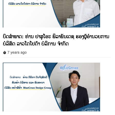
ບົດສຳພາດ: ທ່ານ ຢາສຸໂອະ ພິລາພັນເດຊ ຮອງຜູ້ອຳນວຍການ
ບໍລິສັດ ລາວໂຕໂຢຕ້າ ບໍລິການ ຈຳກັດ
7 years ago
timer