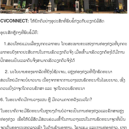
ໃຫ້ຍົກຕົວຢ່າງອຸປະສັກທີ່ພົບພໍ້ກ່ຽວກັບວຽກບໍລິສັດ
CVCONNECT:
ອຸປະສັກຫຼັກໆທີ່ພົບພໍ້ມີຄຶ:
1.ສ່ວນໃຫຍ່ແມ່ນເລື່ອງບຸກຄະລາກອນ ໂດຍສະເພາະຂະແໜ່ງການທ່ອງທ່ຽວທີ່ບຸກຄະ
ລາກອນຍັງຂາດປະສົບການໃນການເຮັດວຽກຕົວຈິງ ເມື່ອເຂົ້າມາເຮັດວຽກຕ້ອງໄດ້ມີການ
ຝຶກສອນເປັນເວລາດົນຈຶ່ງສາມາດເຮັດວຽກຕົວຈິງໄດ້
2. ນະໂຍບາຍຂອງພາກລັດທີ່ຍັງບໍ່ຊັດເຈນ, ແຫຼ່ງທ່ອງທ່ຽວທີ່ຖືກພັດທະນາ
ສ່ວນໃຫຍ່ມັກຈະບໍ່ຍາວນານ ເນື່ອງຈາກຂາດການວາງແຜນພັດທະນາໃນໄລຍະຍາວ, ເຊິ່ງ
ຄວນເບິ່ງວ່າຈຸດໃດຄວນຮັກສາ ແລະ ຈຸດໃດຄວນພັດທະນາ
6. ໃນອະນາຄົດມີການວາງແຜນ ຫຼື ມີຄວາມຄາດຫວັງແນວໃດ?
ໃນອະນາຄົດຈະມີພັດທະນາໃນຫຼາຍໆດ້ານບໍວ່າຈະເປັນການທ່ອງທ່ຽວແລະຮັກສາແຫຼ່ງ
ທ່ອງທ່ຽວ ເພື່ອໃຫ້ບໍລິສັດມີສ່ວນຮ່ວມເຂົ້າໃນການວາງແຜນໃນການພັດທະນາຈຸດທີ່ເປັນ
ຈຸດເດັ່ນຂອງປະເທດລາວເຮົາ ໃນດ້ານຮ້ານອາຫານ, ໂຮງແຮມ ແລະການທ່ອງທ່ຽວ. ຢາກ