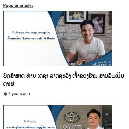
Popular article:
ບົດສຳພາດ ທ່ານ ເດຊາ ລາດຊະວົງ ເຈົ້າຂອງຮ້ານ ສາຍລົມເຢັນ
ຄາເຟ
7 years ago
timer