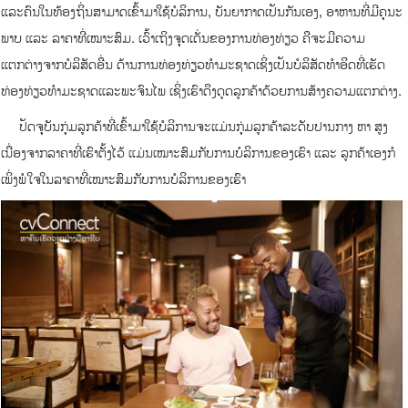
ແລະຄົນໃນທ້ອງຖິ່ນສາມາດເຂົ້າມາໃຊ້ບໍລິການ, ບັນຍາກາດເປັນກັນເອງ, ອາຫານທີ່ມີຄຸນະ
ພາບ ແລະ ລາຄາທີ່ເໝາະສົມ. ເວົ້າເຖິງຈຸດເດັ່ນຂອງການທ່ອງທ່ຽວ ຄືຈະມີຄວາມ
ແຕກຕ່າງຈາກບໍລິສັດອື່ນ ດ້ານການທ່ອງທ່ຽວທຳມະຊາດເຊິ່ງເປັນບໍລິສັດທຳອິດທີ່ເຮັດ
ທ່ອງທ່ຽວທຳມະຊາດແລະພະຈົນໄພ ເຊິ່ງເຮົາດຶງດູດລູກຄ້າດ້ວຍການສ້າງຄວາມແຕກຕ່າງ.
ປັດຈຸບັນກຸ່ມລູກຄ້າທີ່ເຂົ້າມາໃຊ້ບໍລິການຈະແມ່ນກຸ່ມລູກຄ້າລະດັບປານກາງ ຫາ ສູງ
ເນື່ອງຈາກລາຄາທີ່ເຮົາຕັ້ງໄວ້ ແມ່ນເໝາະສົມກັບການບໍລິການຂອງເຮົາ ແລະ ລູກຄ້າເອງກໍ
ເພິ່ງພໍໃຈໃນລາຄາທີ່ເໝາະສົມກັບການບໍລິການຂອງເຮົາ