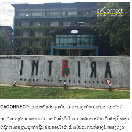
ແມ່ນຫຍັງເປັນຈຸດເດັ່ນ ແລະ ກຸ່ມລູກຄ້າແມ່ນກຸ່ມປະເພດໃດ?
CVCONNECT:
ຈຸດເດັ່ນຂອງຮ້ານອາຫານ ແມ່ນ ຈະເນັ້ນສິ່ງທີ່ເປັນເອກກະລັກຂອງຮ້ານເພື່ອສ້າງເປົ້າໝາຍ
ທີ່ຊັດເຈນຂອງກຸ່ມລູກຄ້າເຊັ່ນ ຮ້ານຂອບໃຈເດີ ເນັ້ນເປັນສະຖານທີ່ຂອງນັກທ່ອງທ່ຽວ