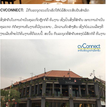
ມີກົນລະຍຸດແນວໃດເຮັດໃຫ້ບໍລິສັດປະສົບຜົນສຳເລັດ
CVCONNECT:
ສິ່ງສຳຄັນໃນການດຳເນີນທຸລະກິດຫຼັກກໍຄື ທິມງານ ເຊິ່ງເປັນສິ່ງທີ່ສຳຄັນ ເພາະການດຳເນີນ
ທຸລະກດ ກໍຕ້ອງການທີມງານທີ່ມີຄຸນະພາບ , ມີຄວາມຄິດສ້າງສັນ ເຊິ່ງກໍບໍ່ແມ່ນເລື່ອງທີ່
ງ່າຍເລີຍທີ່ຈະໄດ້ທິມງານທີ່ດີແບບນີ້. ສະນັ້ນ ກົນລະຍຸດທີ່ສຳຄັນຂອງບໍລິສັດກໍຄື ທີມງານ