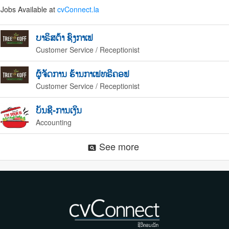
Jobs Available at
cvConnect.la
ບາຣິສຕ້າ ຊົງກາເຟ
Customer Service / Receptionist
ຜູ້ຈັດການ ຮ້ານກາເຟທຣີຄອຟ
Customer Service / Receptionist
ບັນຊີ-ການເງິນ
Accounting
See more
pageview