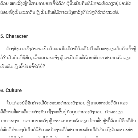
ດ້ວຍ ເພາະສິ່ງເຫຼົ່ານີ້ສາມາດບອກເຈົ້າໄດ້ວ່າ ຜູ້ນັ້ນເປັນຄົນທີ່ມັກຈະເຮັດວຽກຢູ່ບ່ອນໃດ
ບ່ອນໜຶ່ງເປັນເວລາດົນ ຫຼື ເປັນຄົນທີ່ມັກຈະເບິ່ງຫາສິ່ງທີ່ໃໝ່ໆທີ່ດີກວ່າສະເໝີ.
5. Character
ຕ້ອງສັງເກດເບິ່ງວ່າລາວເປັນຄົນແບບໃດມີຄ່ານິຍົມທີ່ໄປໃນທິດທາງດຽວກັນກັບເຈົ້າຫຼື
ບໍ່? ເປັນຄົນທີ່ຊື່ສັດ, ເວົ້າແຕ່ຄວາມຈິງ ຫຼື ວ່າເປັນຄົນທີ່ຮັກສາສັນຍາ ສາມາດເຮັດວຽກ
ເປັນທີມ ຫຼື ເຂົ້າກັບເຈົ້າໄດ້ບໍ່?
6. Culture
ໃນແຕ່ລະບໍລິສັດກໍຈະມີວັດທະນະທໍາຂອງອົງກອນ ຫຼື ແນວທາງປະຕິບັດ ແລະ
ວິທີການສື່ສານທີ່ແຕກຕ່າງກັນ ເຊິ່ງຈະຂຶ້ນຢູ່ກັບຄຸນຄ່າຂອງອົງກອນ, ກົດລະບຽບ,
ມາດຕະຖານ, ຄວາມຄາດຫວັງ ຫຼື ຂະບວນການເຮັດວຽກ ໂດຍສິ່ງເຫຼົ່ານີ້ລ້ວນມີອິດທິພົນ
ຕໍ່ພຶດຕິກໍາຂອງຄົນໃນບໍລິສັດ ພະນັກງານທີ່ບໍ່ສາມາດສະທ້ອນໃຫ້ເຫັນເຖິງວັດທະນະທໍາ
ຂອງບໍລິສັດໄດ້ ອາດຈະເຮັດໃຫ້ເກີດບັນຫາ ຫຼື ຄວາມຫຍຸ້ງຍາກອື່ນໆຕາມມາ.