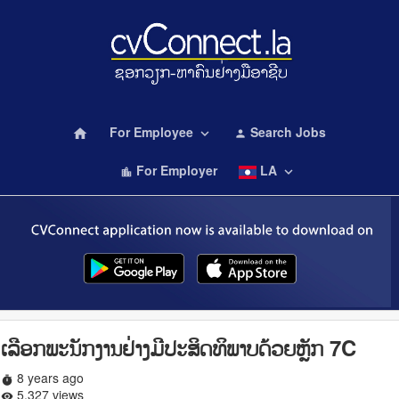
For Employee
Search Jobs
home
keyboard_arrow_down
person
For Employer
LA
keyboard_arrow_down
location_city
ເລືອກພະນັກງານຢ່າງມີປະສິດທິພາບດ້ວຍຫຼັກ 7C
8 years ago
timer
5,327 views
remove_red_eye