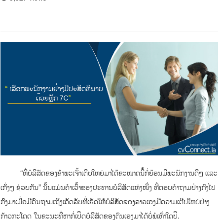
“ທີ່ບໍລິສັດຂອງຂ້າພະເຈົ້າເຕີບໃຫຍ່ມາໄດ້ຂະໜາດນີ້ກໍ່ຍ້ອນມີພະນັກງານດີໆ ແລະ
ເກັ່ງໆ ຊ່ວຍກັນ” ນັ້ນແມ່ນຄໍາເວົ້າຂອງປະທານບໍລິສັດແຫ່ງໜຶ່ງ ທີ່ຕອບຄໍາຖາມຢ່າງກົງໄປ
ກົງມາເມື່ອມີຄົນຖາມເຖິງເຄັດລັບທີ່ເຮັດໃຫ້ບໍລິສັດຂອງລາວເອງມີຄວາມເຕີບໃຫຍ່ຢ່າງ
ກ້າວກະໂດດ ໃນຂະນະທີ່ຫາກໍ່ເປີດບໍລິສັດຂອງຕົນເອງມາໄດ້ບໍ່ພໍເທົ່າໃດປີ.