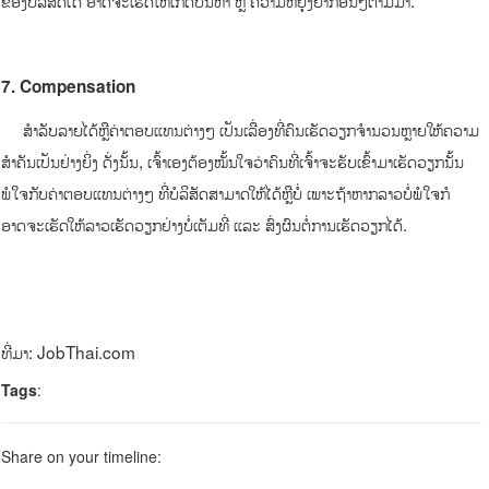
7.
Compensation
ສໍາລັບລາຍໄດ້ຫຼືຄ່າຕອບແທນຕ່າງໆ ເປັນເລື່ອງທີ່ຄົນເຮັດວຽກຈໍານວນຫຼາຍໃຫ້ຄວາມ
ສໍາຄັນເປັນຢ່າງຍິ່ງ ດັ່ງນັ້ນ, ເຈົ້າເອງຕ້ອງໝັ້ນໃຈວ່າຄົນທີ່ເຈົ້າຈະຮັບເຂົ້າມາເຮັດວຽກນັ້ນ
ພໍໃຈກັບຄ່າຕອບແທນຕ່າງໆ ທີ່ບໍລິສັດສາມາດໃຫ້ໄດ້ຫຼືບໍ່ ເພາະຖ້າຫາກລາວບໍ່ພໍໃຈກໍ
ອາດຈະເຮັດໃຫ້ລາວເຮັດວຽກຢ່າງບໍ່ເຕັມທີ່ ແລະ ສົ່ງຜົນຕໍ່ການເຮັດວຽກໄດ້.
ທີ່ມາ: JobThai.com
Tags
:
Share on your timeline: