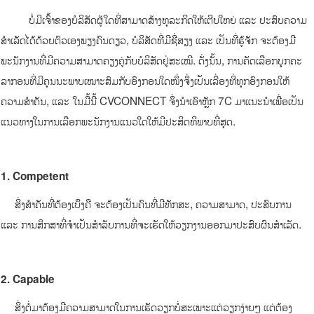
ບໍ່ມີເຈົ້າຂອງບໍລິສັດຜູ້ໃດທີ່ສາມາດສ້າງທຸລະກິດໃຫ້ເຕີບໃຫຍ່ ແລະ ປະສົບຄວາມ
ສໍາເລັດໄດ້ດ້ວຍຕົວເອງພຽງຄົນດຽວ, ບໍລິສັດທີ່ມີຊື່ສຽງ ແລະ ເປັນທີ່ຮູ້ຈັກ ຈະຕ້ອງມີ
ພະນັກງານທີ່ມີຄວາມສາມາດຄຽງຄູ່ກັບບໍລິສັດຢູ່ສະເໝີ. ດັ່ງນັ້ນ, ການຄັດເລືອກບຸກຄະ
ລາກອນທີ່ມີຄຸນນະພາບເໝາະສົມກັບອົງກອນໃດໜຶ່ງຈຶ່ງເປັນເລື່ອງທີ່ທຸກອົງກອນໃຫ້
ຄວາມສໍາຄັນ,​ ແລະ ໃນມື້ນີ້ CVCONNECT ຈຶ່ງນໍາເອົາຫຼັກ 7C ມາແນະນໍາເພື່ອເປັນ
ແນວທາງໃນການເລືອກພະນັກງານແນວໃດໃຫ້ມີປະສິດທິພາບທີ່ສຸດ.
1.
Competent
ສິ່ງສໍາຄັນທີ່ຕ້ອງເບ່ິງຄື ຈະຕ້ອງເປັນຄົນທີ່ມີທັກສະ, ຄວາມສາມາດ, ປະສົບການ
ແລະ ການສຶກສາທີ່ຈໍາເປັນສໍາລັບການທີ່ຈະເຮັດໃຫ້ວຽກງານອອກມາປະສົບຜົນສໍາເລັດ.
2. Capable
ສິ່ງຕໍ່ມາຕ້ອງມີຄວາມສາມາດໃນການເຮັດວຽກບໍ່ສະເພາະແຕ່ວຽກງ່າຍໆ ແຕ່ຕ້ອງ