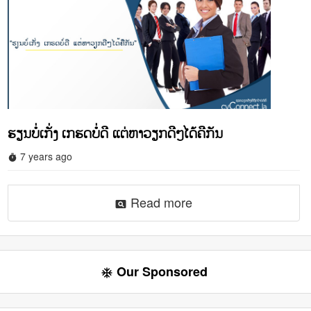
ຮຽນບໍ່ເກັ່ງ ເກຮດບໍ່ດີ ແຕ່ຫາວຽກດີໆໄດ້ຄືກັນ
7 years ago
timer
Read more
pageview
Our Sponsored
ac_unit