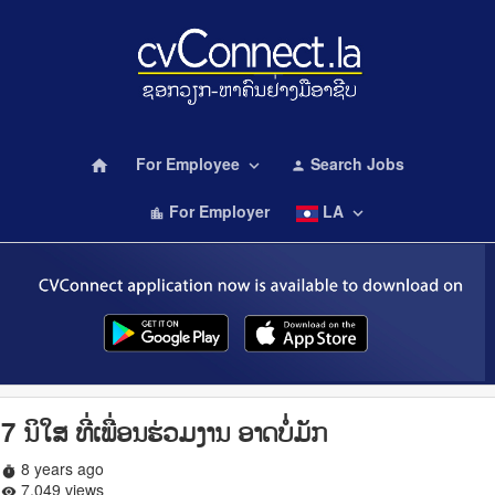
For Employee
Search Jobs
home
keyboard_arrow_down
person
For Employer
LA
keyboard_arrow_down
location_city
7 ນິໃສ ທີ່ເພື່ອນຮ່ວມງານ ອາດບໍ່ມັກ
8 years ago
timer
7,049 views
remove_red_eye