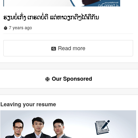
ຮຽນບໍ່ເກັ່ງ ເກຮດບໍ່ດີ ແຕ່ຫາວຽກດີໆໄດ້ຄືກັນ
7 years ago
timer
Read more
pageview
Our Sponsored
ac_unit
Leaving your resume