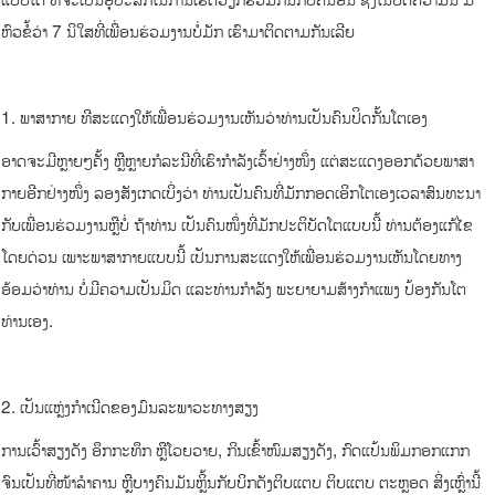
ຫົວຂໍ້ວ່າ 7 ນິໃສທີ່ເພື່ອນຮ່ວມງານບໍ່ມັກ ເຮົາມາຕິດຕາມກັນເລີຍ
1. ພາສາກາຍ ທີສະແດງໃຫ້ເພື່ອນຮ່ວມງານເຫັນວ່າທ່ານເປັນຄົນປິດກັ້ນໂຕເອງ
ອາດຈະມີຫຼາຍໆຄັ້ງ ຫຼືຫຼາຍກໍລະນີທີ່ເຮົາກຳລັງເວົ້າຢ່າງໜຶ່ງ ແຕ່ສະແດງອອກດ້ວຍພາສາ
ກາຍອີກຢ່າງໜຶ່ງ ລອງສັງເກດເບິ່ງວ່າ ທ່ານເປັນຄົນທີ່ມັກກອດເອິກໂຕເອງເວລາສົນທະນາ
ກັບເພື່ອນຮ່ວມງານຫຼືບໍ່ ຖ້າທ່ານ ເປັນຄົນໜຶ່ງທີ່ມັກປະຕິບັດໂຕແບບນີ້ ທ່ານຕ້ອງແກ້ໄຂ
ໂດຍດ່ວນ ເພາະພາສາກາຍແບບນີ້ ເປັນການສະແດງໃຫ້ເພື່ອນຮ່ວມງານເຫັນໂດຍທາງ
ອ້ອມວ່າທ່ານ ບໍ່ມີຄວາມເປັນມິດ ແລະທ່ານກຳລັງ ພະຍາຍາມສ້າງກຳແພງ ປ້ອງກັນໂຕ
ທ່ານເອງ.
2. ເປັນແຫຼ່ງກຳເນີດຂອງມົນລະພາວະທາງສຽງ
ການເວົ້າສຽງດັງ ອຶກກະທຶກ ຫຼືໂວຍວາຍ, ກິນເຂົ້າໜົມສຽງດັງ, ກົດແປ້ນພິມກອກແກກ
ຈົນເປັນທີ່ໜ້າລຳຄານ ຫຼືບາງຄົນມັນຫຼິ້ນກັບບິກດັງຕິບແຕບ ຕິບແຕບ ຕະຫຼອດ ສິ່ງເຫຼົ່ານີ້