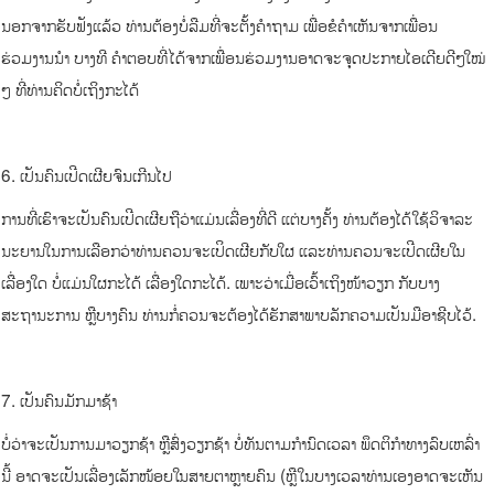
ນອກຈາກຮັບຟັງແລ້ວ ທ່ານຕ້ອງບໍ່ລືມທີ່ຈະຕັ້ງຄຳຖາມ ເພື່ອຂໍຄຳເຫັນຈາກເພື່ອນ
ຮ່ວມງານນຳ ບາງທີ ຄຳຕອບທີ່ໄດ້ຈາກເພື່ອນຮ່ວມງານອາດຈະຈຸດປະກາຍໄອເດີຍດີໆໃໝ່
ໆ ທີ່ທ່ານຄິດບໍ່ເຖິງກະໄດ້
6. ເປັນຄົນເປີດເຜີຍຈົນເກີນໄປ
ການທີ່ເຮົາຈະເປັນຄົນເປີດເຜີຍຖືວ່າແມ່ນເລື່ອງທີ່ດີ ແຕ່ບາງຄັ້ງ ທ່ານຕ້ອງໄດ້ໃຊ້ວິຈາລະ
ນະຍານໃນການເລືອກວ່າທ່ານຄວນຈະເປິດເຜີຍກັບໃຜ ແລະທ່ານຄວນຈະເປີດເຜີຍໃນ
ເລື່ອງໃດ ບໍ່ແມ່ນໃຜກະໄດ້ ເລື່ອງໃດກະໄດ້. ເພາະວ່າເມື່ອເວົ້າເຖິງໜ້າວຽກ ກັບບາງ
ສະຖານະການ ຫຼືບາງຄົນ ທ່ານກໍ່ຄວນຈະຕ້ອງໄດ້ຮັກສາພາບລັກຄວາມເປັນມືອາຊີບໄວ້.
7. ເປັນຄົນມັກມາຊ້າ
ບໍ່ວ່າຈະເປັນການມາວຽກຊ້າ ຫຼືສົ່ງວຽກຊ້າ ບໍ່ທັນຕາມກຳນົດເວລາ ພຶດຕິກຳທາງລົບເຫລົ່າ
ນີ້ ອາດຈະເປັນເລື່ອງເລັກໜ້ອຍໃນສາຍຕາຫຼາຍຄົນ (ຫຼືໃນບາງເວລາທ່ານເອງອາດຈະເຫັນ