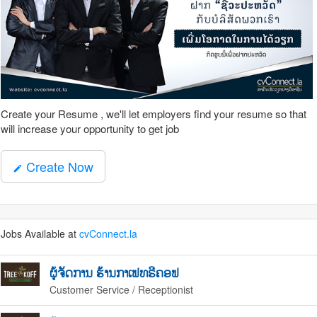
Create your Resume , we'll let employers find your resume so that
will increase your opportunity to get job
Create Now
mode_edit
Jobs Available at
cvConnect.la
ຜູ້ຈັດການ ຮ້ານກາເຟທຣີຄອຟ
Customer Service / Receptionist