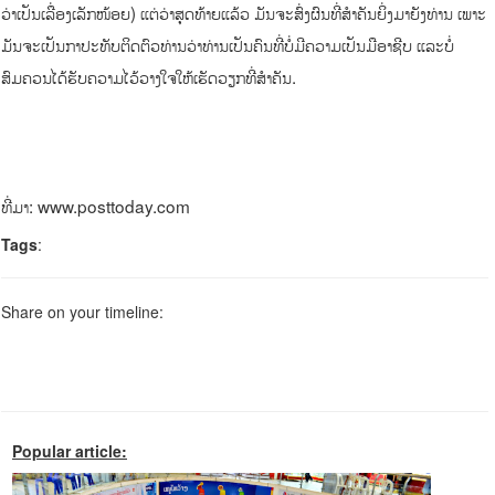
ວ່າເປັນເລື່ອງເລັກໜ້ອຍ) ແຕ່ວ່າສຸດທ້າຍແລ້ວ ມັນຈະສົ່ງຜົນທີ່ສຳຄັນຍິ່ງມາຍັງທ່ານ ເພາະ
ມັນຈະເປັນກາປະທັບຕິດຕົວທ່ານວ່າທ່ານເປັນຄົນທີ່ບໍ່ມີຄວາມເປັນມືອາຊີບ ແລະບໍ່
ສົມຄວນໄດ້ຮັບຄວາມໄວ້ວາງໃຈໃຫ້ເຮັດວຽກທີ່ສຳຄັນ.
ທີ່ມາ: www.posttoday.com
Tags
:
Share on your timeline:
Popular article: