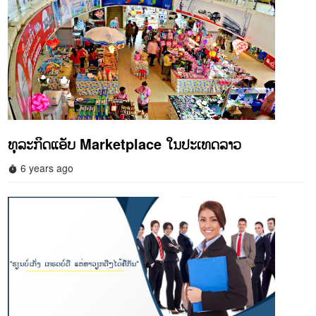
ທຸລະກິດແອັບ Marketplace ໃນປະເທດລາວ
6 years ago
timer