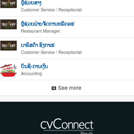
ຜູ້ຊ່ວຍສາງ
Customer Service / Receptionist
ຜູ້ຊ່ວຍຝ່າຍຈັດການທຣີຄອຟ
Restaurant Manager
ບາຣິສຕ້າ ຊົງກາເຟ
Customer Service / Receptionist
ບັນຊີ-ການເງິນ
Accounting
See more
pageview