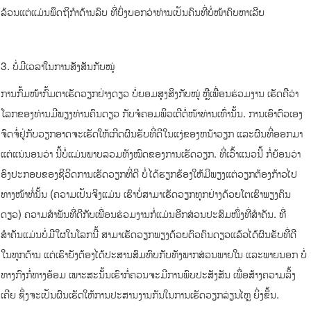
ລ້ວນແຕ່ແມ່ນພຶດຖິກຳດ້ານລົບ ທີ່ບົ່ງບອກວ່າທ່ານເປັນຄົນທີ່ບໍ່ໜ້າຄົບຫາເລີຍ
3. ບໍ່ມີເວລາໃນການສັງສັນກັບໝູ່
ການກົ້ມໜ້າກົ້ມຕາເຮັດວຽກຢ່າງດຽວ ບໍ່ຍອມສຸງສິງກັບໝູ່ ຫຼືເພື່ອນຮ່ວມງານ ເຮັດຄືວ່າ
ໂລກຂອງທ່ານມີພຽງທ່ານຄົນດຽວ ກັບຈໍຄອມພິວເຕີຕໍ່ໜ້າທ່ານເທົ່ານັ້ນ. ການເອົາຕົວເອງ
ຈົດຈໍ່ຢູ່ກັບວຽກອາດຈະເຮັດໃຫ້ເກີດຜົນຮັບທີ່ດີໃນແງ່ຂອງຫນ້າວຽກ ແລະຜົນທີ່ອອກມາ
ແຕ່ແນ່ນອນວ່າ ນີ້ບໍ່ແມ່ນພາບລວມທັງໝົດຂອງການເຮັດວຽກ. ທີ່ເວົ້າແນວນີ້ ກໍ່ຍ້ອນວ່າ
ອົງປະກອບຂອງຊີວິດການເຮັດວຽກທີ່ດີ ບໍ່ໄດ້ຮຽກຮ້ອງໃຫ້ມີພຽງແຕ່ວຽກຕ້ອງກ້າວໄປ
ທາງໜ້າທໍ່ນັ້ນ (ຄວາມເປັນຈິງແມ່ນ ເຮົາບໍ່ສາມາເຮັດວຽກທຸກຢ່າງດ້ວຍໂຕເຮົາພຽງຄົນ
ດຽວ) ຄວາມສຳພັນທີ່ດີກັບເພື່ອນຮ່ວມງານກໍ່ແມ່ນອີກສ່ວນປະສົມໜຶ່ງທີ່ສຳຄັນ. ທີ່
ສຳຄັນແມ່ນບໍ່ມີໃຜໃນໂລກນີ້ ສາມາເຮັດວຽກພຽງດ້ວຍຕົວຄົນດຽວແລ້ວໄດ້ຜົນຮັບທີ່ດີ
ໃນທູກດ້ານ ແຕ່ເຮົາຍັງຕ້ອງໄດ້ປະສານສົມທົບກັບທັງພາກສ່ວນພາຍໃນ ແລະພາຍນອກ ບໍ່
ທາງກົງກໍ່ທາງອ້ອມ ເພາະສະນັ້ນເຮົາກໍ່ຄວນຈະມີການພົບປະສັງສັນ ເພື່ອສ້າງຄວາມລຶ້ງ
ເຄີຍ ຊຶ່ງຈະເປັນຜົນເຮັດໃຫ້ການປະສານງານກັນໃນການເຮັດວຽກລ່ຽນໄຫຼ ຍິ່ງຂຶ້ນ.