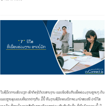
ໃນຊີວິດການເຮັດວຽກ ເຮົາຕ້ອງໄດ້ປະສານງານ ແລະພົວພັນກັບເພື່ອຮ່ວມງານຫຼາຍໆ ຄົນ
ແລະຫຼາຍຮູບແບບທີ່ແຕກຕ່າງກັນ ມື້ນີ້ ທີມງານຊີວີຄອນເນັກຈະມານຳສະເໜີ ວ່ານິໃສ
ແບບໃດ ທີ່ຈະເປັນອຸປະສັກໃນການເຮັດວຽກຮ່ວມກັນກັບຄົນອື່ນ ຊຶ່ງໃນບົດຄວາມນີ້ ມີ