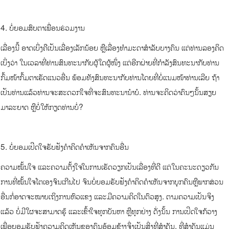
4. ບໍ່ຍອມສົບຕາເພື່ອນຮ່ວມງານ
ເລື່ອງນີ້ ອາດເບິ່ງຄືເປັນເລື່ອງເລັກນ້ອຍ ຫຼືເລື່ອງທຳມະດາສຳລັບບາງຄົນ ແຕ່ທ່ານລອງຄິດ
ເບິ່ງວ່າ ໃນເວລາທີ່ທ່ານສົນທະນາກັບຜູ້ໃດຜູ້ໜຶ່ງ ແຕ່ອີກຝ່າຍທີ່ກຳລັງສົນທະນາກັບທ່ານ
ກົ້ມໜ້າກົ້ມຕາເຮັດແນວອື່ນ ພ້ອມທັງສົນທະນາກັບທ່ານໂດຍທີ່ບໍ່ແນມໜ້າທ່ານເລີຍ ຖ້າ
ເປັນທ່ານແລ້ວທ່ານຈະສະດວກໃຈທີ່ຈະສົນທະນານຳບໍ. ທ່ານຈະຄິດວ່າຄົນໆນັ້ນສຽຍ
ມາລະຍາດ ຫຼືບໍ່ໃຫ້ກຽດທ່ານບໍ່?
5. ບໍ່ຍອມເປີດໃຈຮັບຟັງຄຳຄິດຄຳເຫັນຈາກຄົນອື່ນ
ຄວາມໝັ້ນໃຈ ແລະຄວາມຕັ້ງໃຈໃນການເຮັດວຽກເປັນເລື່ອງທີ່ດີ ແຕ່ໃນຄະນະດຽວກັນ
ການທີ່ໝັ້ນໃຈໂຕເອງຈົນເກີນໄປ ຈົນບໍ່ຍອມຮັບຟັງຄຳຄິດຄຳເຫັນຈາກບຸກຄົນຫຼືພາກສ່ວນ
ອື່ນກໍ່ອາດຈະໝາຍເຖິງການຫົວແຂງ ແລະມີຄວາມຄິດໃນຕົວສູງ. ຕາມຄວາມເປັນຈິງ
ແລ້ວ ບໍ່ມີໃຜຈະສາມາດຮູ້ ແລະເຂົ້າໃຈທຸກບັນຫາ ຫຼືທຸກຢ່າງ ດັ່ງນັ້ນ ການເປີດໃຈກ້ວາງ
ເພື່ອຍອມຮັບຟັງຄວາມຄິດເຫັນຂອງຄົນອ້ອມຂ້າງຈຶ່ງເປັນສິ່ງທີ່ສຳຄັນ. ທີ່ສຳຄັນແມ່ນ