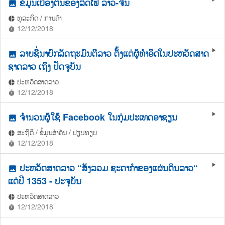
ຂໍ້ມູນເບື້ອງຕົ້ນຂອງລົດໄຟ ລາວ-ຈີນ
photo
ທຸລະກິດ / ການຄ້າ
pie_chart
12/12/2018
timer
ລາຍຊື່ນາຍົກລັດຖະມົນຕີລາວ ຕັ້ງແຕ່ຜູ້ທຳອິດໃນປະຫວັດສາດ
play_arrow
photo
ຊາດລາວ ເຖິງ ປັດຈຸບັນ
ປະຫວັດສາດລາວ
pie_chart
12/12/2018
timer
ຈໍານວນຜູ້ໃຊ້ Facebook ໃນກຸ່ມປະເທດອາຊຽນ
play_arrow
photo
ສະຖິຕິ / ຂໍ້ມູນສຳຄັນ / ປຽບທຽບ
pie_chart
12/12/2018
timer
ປະຫວັດສາດລາວ “ສັງລວມ ຊະຕາກຳຂອງແຜ່ນດິນລາວ“
play_arrow
photo
ແຕ່ປີ 1353 - ປະຈຸບັນ
ປະຫວັດສາດລາວ
pie_chart
12/12/2018
timer