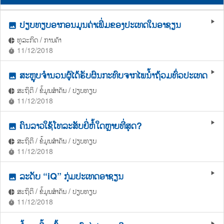
ປຽບທຽບອາກອນມູນຄ່າເພີ່ມຂອງປະເທດໃນອາຊຽນ
play_arrow
photo
ທຸລະກິດ / ການຄ້າ
pie_chart
11/12/2018
timer
ສະຫຼຸບຈຳນວນຜູ້ໄດ້ຮັບຜົນກະທົບຈາກໄພນ້ຳຖ້ວມທົ່ວປະເທດ
play_arrow
photo
ສະຖິຕິ / ຂໍ້ມູນສຳຄັນ / ປຽບທຽບ
pie_chart
11/12/2018
timer
ຄົນລາວໃຊ້ໂທລະສັບຍີ່ຫໍ້ໃດຫຼາຍທີ່ສຸດ?
play_arrow
photo
ສະຖິຕິ / ຂໍ້ມູນສຳຄັນ / ປຽບທຽບ
pie_chart
11/12/2018
timer
ລະດັບ “iQ” ກຸ່ມປະເທດອາຊຽນ
play_arrow
photo
ສະຖິຕິ / ຂໍ້ມູນສຳຄັນ / ປຽບທຽບ
pie_chart
11/12/2018
timer
play_arrow