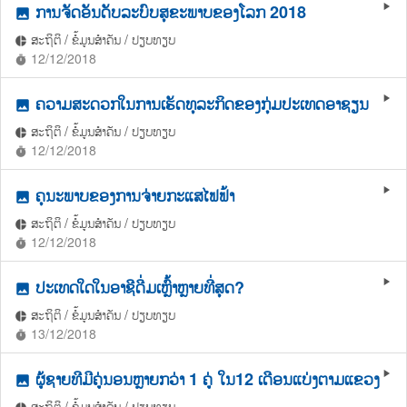
ການຈັດອັນດັບລະບົບສຸຂະພາບຂອງໂລກ 2018
play_arrow
photo
ສະຖິຕິ / ຂໍ້ມູນສຳຄັນ / ປຽບທຽບ
pie_chart
12/12/2018
timer
ຄວາມສະດວກໃນການເຮັດທຸລະກິດຂອງກຸ່ມປະເທດອາຊຽນ
play_arrow
photo
ສະຖິຕິ / ຂໍ້ມູນສຳຄັນ / ປຽບທຽບ
pie_chart
12/12/2018
timer
ຄຸນະພາບຂອງການຈ່າຍກະແສໄຟຟ້າ
play_arrow
photo
ສະຖິຕິ / ຂໍ້ມູນສຳຄັນ / ປຽບທຽບ
pie_chart
12/12/2018
timer
ປະເທດໃດໃນອາຊີດື່ມເຫຼົ້າຫຼາຍທີ່ສຸດ?
play_arrow
photo
ສະຖິຕິ / ຂໍ້ມູນສຳຄັນ / ປຽບທຽບ
pie_chart
13/12/2018
timer
ຜູ້ຊາຍທີມີຄູ່ນອນຫຼາຍກວ່າ 1 ຄູ່ ໃນ12 ເດືອນແບ່ງຕາມແຂວງ
play_arrow
photo
ສະຖິຕິ / ຂໍ້ມູນສຳຄັນ / ປຽບທຽບ