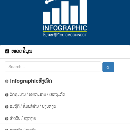
ໝວດຂໍ້ມູນ
assessment
search
Infographicທັງໝົດ
pie_chart
ລັດຖະບານ / ເອກກະສານ / ເສດຖະກິດ
pie_chart
ສະຖິຕິ / ຂໍ້ມູນສຳຄັນ / ປຽບທຽບ
pie_chart
ເຄັດລັບ / ວຽກງານ
pie_chart
ທຸລະກິດ / ການຄ້າ