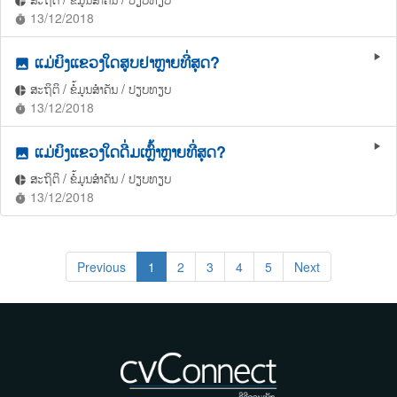
pie_chart
13/12/2018
timer
ແມ່ຍິງແຂວງໃດສູບຢາຫຼາຍທີ່ສຸດ?
play_arrow
photo
ສະຖິຕິ / ຂໍ້ມູນສຳຄັນ / ປຽບທຽບ
pie_chart
13/12/2018
timer
ແມ່ຍິງແຂວງໃດດື່ມເຫຼົ້າຫຼາຍທີ່ສຸດ?
play_arrow
photo
ສະຖິຕິ / ຂໍ້ມູນສຳຄັນ / ປຽບທຽບ
pie_chart
13/12/2018
timer
Previous
1
2
3
4
5
Next