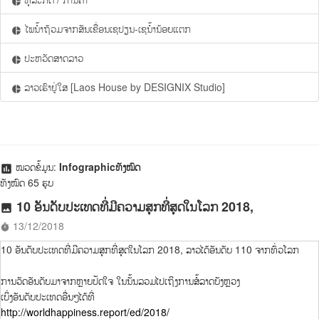
pie_chart
ໄພນ້ຳຖ້ວມຈາກສັນເຂື່ອນເຊປຽນ-ເຊນ້ຳນ້ອຍແຕກ
pie_chart
ປະຫວັດສາດລາວ
pie_chart
ລາວເຮົາຢູ່ໃສ [Laos House by DESIGNIX Studio]
pie_chart
ໝວດຂໍ້ມູນ:
Infographicທັງໝົດ
assessment
ທັງໝົດ 65 ຮູບ
10 ອັນດັບປະເທດທີ່ມີຄວາມສຸກທີ່ສຸດໃນໂລກ 2018,
photo
13/12/2018
timer
10 ອັນດັບປະເທດທີ່ມີຄວາມສຸກທີ່ສຸດໃນໂລກ 2018, ລາວໄດ້ອັນດັບ 110 ຈາກທົ່ວໂລກ
ການວັດອັນດັບມາຈາກຫຼາຍປັດໃຈ ໃນນັ້ນລວມໄປເຖິງການສໍ້ລາດບັງຫຼວງ
ເບິ່ງອັນດັບປະເທດອື່ນໆໄດ້ທີ່
http://worldhappiness.report/ed/2018/