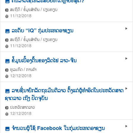
ຄົນລາວໃຊ້ໂທລະສັບຍີ່ຫໍ້ໃດຫຼາຍທີ່ສຸດ?
photo
ສະຖິຕິ / ຂໍ້ມູນສຳຄັນ / ປຽບທຽບ
pie_chart
11/12/2018
timer
ລະດັບ “iQ” ກຸ່ມປະເທດອາຊຽນ
play_arrow
photo
ສະຖິຕິ / ຂໍ້ມູນສຳຄັນ / ປຽບທຽບ
pie_chart
11/12/2018
timer
ຂໍ້ມູນເບື້ອງຕົ້ນຂອງລົດໄຟ ລາວ-ຈີນ
play_arrow
photo
ທຸລະກິດ / ການຄ້າ
pie_chart
12/12/2018
timer
ລາຍຊື່ນາຍົກລັດຖະມົນຕີລາວ ຕັ້ງແຕ່ຜູ້ທຳອິດໃນປະຫວັດສາດ
play_arrow
photo
ຊາດລາວ ເຖິງ ປັດຈຸບັນ
ປະຫວັດສາດລາວ
pie_chart
12/12/2018
timer
ຈໍານວນຜູ້ໃຊ້ Facebook ໃນກຸ່ມປະເທດອາຊຽນ
play_arrow
photo