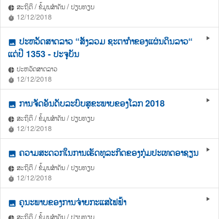
ສະຖິຕິ / ຂໍ້ມູນສຳຄັນ / ປຽບທຽບ
pie_chart
12/12/2018
timer
ປະຫວັດສາດລາວ “ສັງລວມ ຊະຕາກຳຂອງແຜ່ນດິນລາວ“
play_arrow
photo
ແຕ່ປີ 1353 - ປະຈຸບັນ
ປະຫວັດສາດລາວ
pie_chart
12/12/2018
timer
ການຈັດອັນດັບລະບົບສຸຂະພາບຂອງໂລກ 2018
play_arrow
photo
ສະຖິຕິ / ຂໍ້ມູນສຳຄັນ / ປຽບທຽບ
pie_chart
12/12/2018
timer
ຄວາມສະດວກໃນການເຮັດທຸລະກິດຂອງກຸ່ມປະເທດອາຊຽນ
play_arrow
photo
ສະຖິຕິ / ຂໍ້ມູນສຳຄັນ / ປຽບທຽບ
pie_chart
12/12/2018
timer
ຄຸນະພາບຂອງການຈ່າຍກະແສໄຟຟ້າ
play_arrow
photo
ສະຖິຕິ / ຂໍ້ມູນສຳຄັນ / ປຽບທຽບ
pie_chart