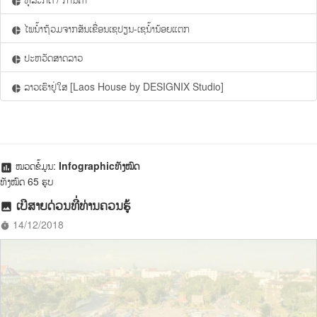
pie_chart
ໄພນ້ຳຖ້ວມຈາກສັນເຂື່ອນເຊປຽນ-ເຊນ້ຳນ້ອຍແຕກ
pie_chart
ປະຫວັດສາດລາວ
pie_chart
ລາວເຮົາຢູ່ໃສ [Laos House by DESIGNIX Studio]
pie_chart
ໝວດຂໍ້ມູນ:
Infographicທັງໝົດ
assessment
ທັງໝົດ 65 ຮູບ
ເບີສາຍດ່ວນທີ່ທ່ານຄວນຮູ້
photo
14/12/2018
timer