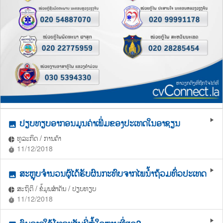
ປຽບທຽບອາກອນມູນຄ່າເພີ່ມຂອງປະເທດໃນອາຊຽນ
play_arrow
photo
ທຸລະກິດ / ການຄ້າ
pie_chart
11/12/2018
timer
ສະຫຼຸບຈຳນວນຜູ້ໄດ້ຮັບຜົນກະທົບຈາກໄພນ້ຳຖ້ວມທົ່ວປະເທດ
play_arrow
photo
ສະຖິຕິ / ຂໍ້ມູນສຳຄັນ / ປຽບທຽບ
pie_chart
11/12/2018
timer
play_arrow