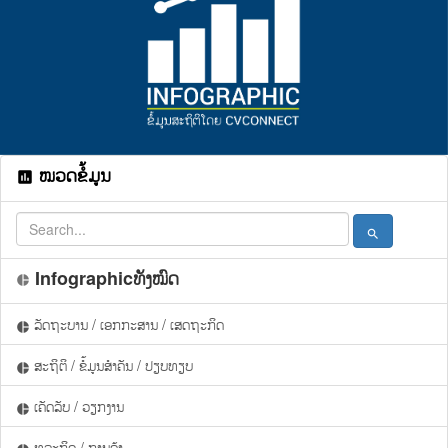
ໝວດຂໍ້ມູນ
assessment
search
Infographicທັງໝົດ
pie_chart
ລັດຖະບານ / ເອກກະສານ / ເສດຖະກິດ
pie_chart
ສະຖິຕິ / ຂໍ້ມູນສຳຄັນ / ປຽບທຽບ
pie_chart
ເຄັດລັບ / ວຽກງານ
pie_chart
ທຸລະກິດ / ການຄ້າ