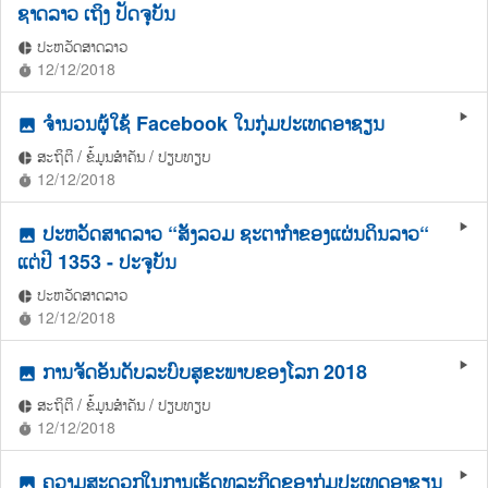
ຊາດລາວ ເຖິງ ປັດຈຸບັນ
ປະຫວັດສາດລາວ
pie_chart
12/12/2018
timer
ຈໍານວນຜູ້ໃຊ້ Facebook ໃນກຸ່ມປະເທດອາຊຽນ
play_arrow
photo
ສະຖິຕິ / ຂໍ້ມູນສຳຄັນ / ປຽບທຽບ
pie_chart
12/12/2018
timer
ປະຫວັດສາດລາວ “ສັງລວມ ຊະຕາກຳຂອງແຜ່ນດິນລາວ“
play_arrow
photo
ແຕ່ປີ 1353 - ປະຈຸບັນ
ປະຫວັດສາດລາວ
pie_chart
12/12/2018
timer
ການຈັດອັນດັບລະບົບສຸຂະພາບຂອງໂລກ 2018
play_arrow
photo
ສະຖິຕິ / ຂໍ້ມູນສຳຄັນ / ປຽບທຽບ
pie_chart
12/12/2018
timer
ຄວາມສະດວກໃນການເຮັດທຸລະກິດຂອງກຸ່ມປະເທດອາຊຽນ
play_arrow
photo