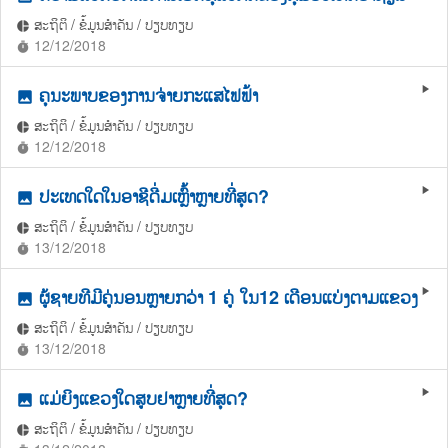
ສະຖິຕິ / ຂໍ້ມູນສຳຄັນ / ປຽບທຽບ
pie_chart
12/12/2018
timer
ຄຸນະພາບຂອງການຈ່າຍກະແສໄຟຟ້າ
play_arrow
photo
ສະຖິຕິ / ຂໍ້ມູນສຳຄັນ / ປຽບທຽບ
pie_chart
12/12/2018
timer
ປະເທດໃດໃນອາຊີດື່ມເຫຼົ້າຫຼາຍທີ່ສຸດ?
play_arrow
photo
ສະຖິຕິ / ຂໍ້ມູນສຳຄັນ / ປຽບທຽບ
pie_chart
13/12/2018
timer
ຜູ້ຊາຍທີມີຄູ່ນອນຫຼາຍກວ່າ 1 ຄູ່ ໃນ12 ເດືອນແບ່ງຕາມແຂວງ
play_arrow
photo
ສະຖິຕິ / ຂໍ້ມູນສຳຄັນ / ປຽບທຽບ
pie_chart
13/12/2018
timer
ແມ່ຍິງແຂວງໃດສູບຢາຫຼາຍທີ່ສຸດ?
play_arrow
photo
ສະຖິຕິ / ຂໍ້ມູນສຳຄັນ / ປຽບທຽບ
pie_chart