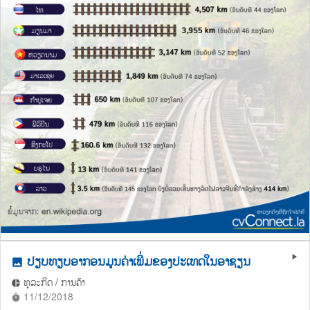
ປຽບທຽບອາກອນມູນຄ່າເພີ່ມຂອງປະເທດໃນອາຊຽນ
play_arrow
photo
ທຸລະກິດ / ການຄ້າ
pie_chart
11/12/2018
timer