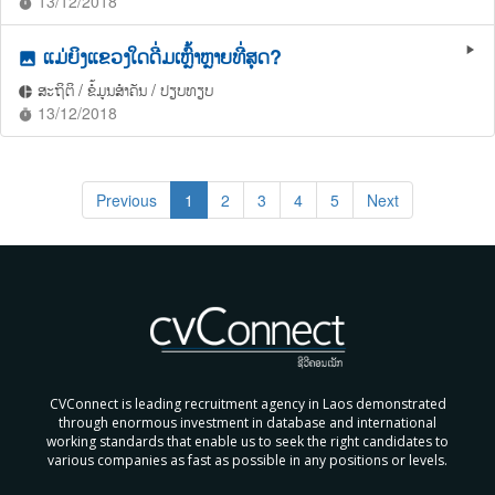
13/12/2018
timer
ແມ່ຍິງແຂວງໃດດື່ມເຫຼົ້າຫຼາຍທີ່ສຸດ?
play_arrow
photo
ສະຖິຕິ / ຂໍ້ມູນສຳຄັນ / ປຽບທຽບ
pie_chart
13/12/2018
timer
Previous
1
2
3
4
5
Next
CVConnect is leading recruitment agency in Laos demonstrated
through enormous investment in database and international
working standards that enable us to seek the right candidates to
various companies as fast as possible in any positions or levels.