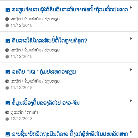
ສະຫຼຸບຈຳນວນຜູ້ໄດ້ຮັບຜົນກະທົບຈາກໄພນ້ຳຖ້ວມທົ່ວປະເທດ
play_arrow
photo
ສະຖິຕິ / ຂໍ້ມູນສຳຄັນ / ປຽບທຽບ
pie_chart
11/12/2018
timer
ຄົນລາວໃຊ້ໂທລະສັບຍີ່ຫໍ້ໃດຫຼາຍທີ່ສຸດ?
play_arrow
photo
ສະຖິຕິ / ຂໍ້ມູນສຳຄັນ / ປຽບທຽບ
pie_chart
11/12/2018
timer
ລະດັບ “iQ” ກຸ່ມປະເທດອາຊຽນ
play_arrow
photo
ສະຖິຕິ / ຂໍ້ມູນສຳຄັນ / ປຽບທຽບ
pie_chart
11/12/2018
timer
ຂໍ້ມູນເບື້ອງຕົ້ນຂອງລົດໄຟ ລາວ-ຈີນ
play_arrow
photo
ທຸລະກິດ / ການຄ້າ
pie_chart
12/12/2018
timer
ລາຍຊື່ນາຍົກລັດຖະມົນຕີລາວ ຕັ້ງແຕ່ຜູ້ທຳອິດໃນປະຫວັດສາດ
play_arrow
photo