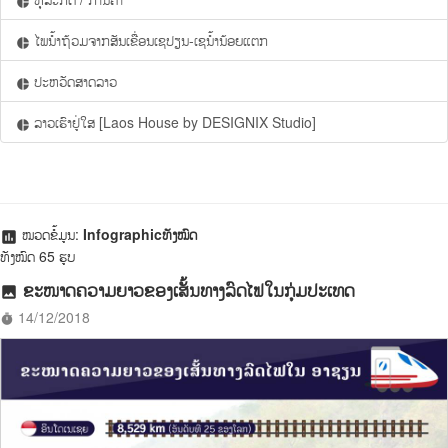
pie_chart
ໄພນ້ຳຖ້ວມຈາກສັນເຂື່ອນເຊປຽນ-ເຊນ້ຳນ້ອຍແຕກ
pie_chart
ປະຫວັດສາດລາວ
pie_chart
ລາວເຮົາຢູ່ໃສ [Laos House by DESIGNIX Studio]
pie_chart
ໝວດຂໍ້ມູນ:
Infographicທັງໝົດ
assessment
ທັງໝົດ 65 ຮູບ
ຂະໜາດຄວາມຍາວຂອງເສັ້ນທາງລົດໄຟໃນກຸ່ມປະເທດ
photo
14/12/2018
timer