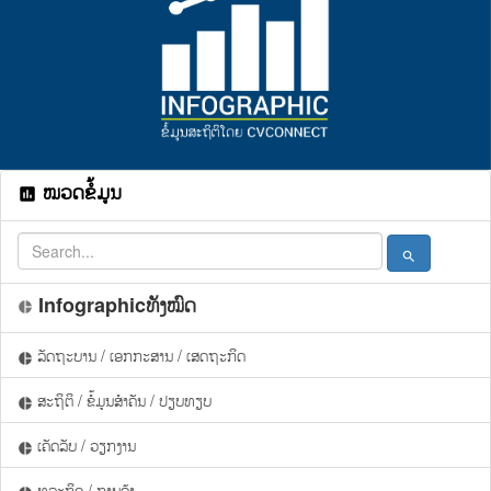
ໝວດຂໍ້ມູນ
assessment
search
Infographicທັງໝົດ
pie_chart
ລັດຖະບານ / ເອກກະສານ / ເສດຖະກິດ
pie_chart
ສະຖິຕິ / ຂໍ້ມູນສຳຄັນ / ປຽບທຽບ
pie_chart
ເຄັດລັບ / ວຽກງານ
pie_chart
ທຸລະກິດ / ການຄ້າ