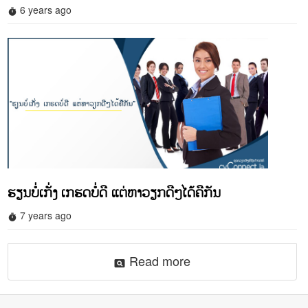
6 years ago
timer
ຮຽນບໍ່ເກັ່ງ ເກຮດບໍ່ດີ ແຕ່ຫາວຽກດີໆໄດ້ຄືກັນ
7 years ago
timer
Read more
pageview