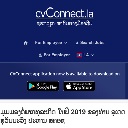
For Employee
Search Jobs
home
keyboard_arrow_down
person
For Employer
LA
keyboard_arrow_down
location_city
ມຸມມອງຕໍ່ພາກທຸລະກິດ ໃນປີ 2019 ຂອງທ່ານ ອຸເດດ
ສຸວັນນະວົງ ປະທານ ສຄອຊ