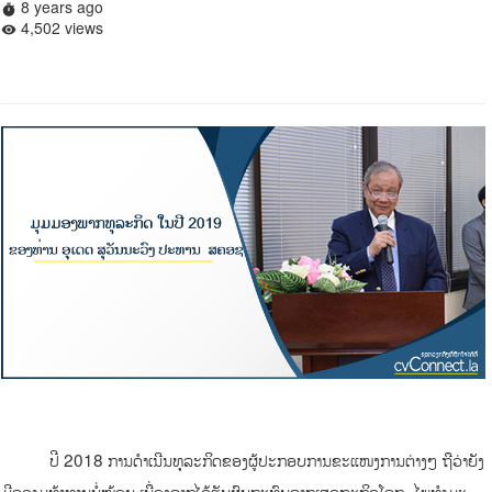
8 years ago
timer
4,502 views
remove_red_eye
ປີ 2018 ການດໍາເນີນທຸລະກິດຂອງຜູ້ປະກອບການຂະແໜງການຕ່າງໆ ຖືວ່າຍັງ
ມີຄວາມທ້າທາຍບໍ່ໜ້ອຍ ເນື່ອງຈາກໄດ້ຮັບຜົນກະທົບຈາກເສດຖະກິດໂລກ, ໄພທໍາມະ