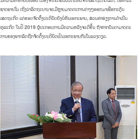
ຊາດພາຍໃນ ເຖິງວ່າລັດຖະບານຈະມີຫຼາຍມາດຕະການຕ່າງໆອອກມາເພື່ອກະຕຸ້ນ
ເສດຖະກິດ ແຕ່ຂອດຈັດຕັ້ງປະຕິບັດຍັງບໍ່ທັນເອກະພາບ, ສ່ວນທ່າອ່ຽງການດໍາເນີນ
ທຸລະກິດ ໃນປີ 2019 ຜູ້ປະກອບການມີຄວາມຫວັງຈະດີຂຶ້ນ ຖ້າຫາກບັນດາມາດຕະ
ການຂອງພາກລັດຖືກຈັດຕັ້ງປະຕິບັດເປັນເອກະພາບກັນໃນລວງດຽວ.