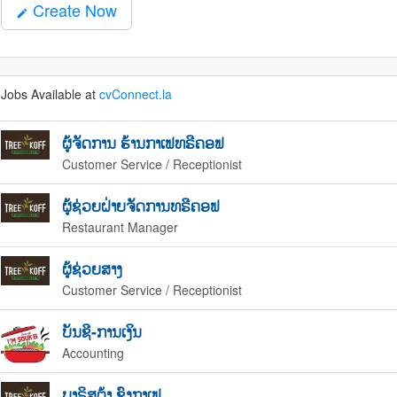
Create Now
mode_edit
Jobs Available at
cvConnect.la
ຜູ້ຈັດການ ຮ້ານກາເຟທຣີຄອຟ
Customer Service / Receptionist
ຜູ້ຊ່ວຍຝ່າຍຈັດການທຣີຄອຟ
Restaurant Manager
ຜູ້ຊ່ວຍສາງ
Customer Service / Receptionist
ບັນຊີ-ການເງິນ
Accounting
ບາຣິສຕ້າ ຊົງກາເຟ