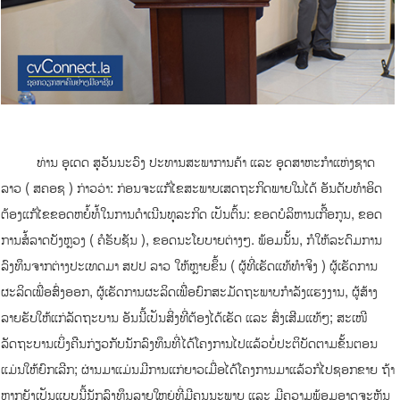
ທ່ານ ອຸເດດ ສຸວັນນະວົງ ປະທານສະພາການຄ້າ ແລະ ອຸດສາຫະກຳແຫ່ງຊາດ
ລາວ ( ສຄອຊ ) ກ່າວວ່າ: ກ່ອນຈະແກ້ໄຂສະພາບເສດຖະກິດພາຍໃນໄດ້ ອັນດັບທໍາອິດ
ຕ້ອງແກ້ໄຂຂອດຫຍໍ້ທໍ້ໃນການດໍາເນີນທຸລະກິດ ເປັນຕົ້ນ: ຂອດບໍລິຫານເກື້ອກູນ, ຂອດ
ການສໍ້ລາດບັງຫຼວງ ( ຄໍຣັບຊັນ ), ຂອດນະໂຍບາຍຕ່າງໆ. ພ້ອມນັ້ນ, ກໍໃຫ້ລະດົມການ
ລົງທຶນຈາກຕ່າງປະເທດມາ ສປປ ລາວ ໃຫ້ຫຼາຍຂຶ້ນ ( ຜູ້ທີ່ເຮັດແທ້ທຳຈິງ ) ຜູ້ເຮັດການ
ຜະລິດເພື່ອສົ່ງອອກ, ຜູ້ເຮັດການຜະລິດເພື່ອຍົກສະມັດຖະພາບກຳລັງແຮງງານ, ຜູ້ສ້າງ
ລາຍຮັບໃຫ້ແກ່ລັດຖະບານ ອັນນີ້ເປັນສິ່ງທີ່ຕ້ອງໄດ້ເຮັດ ແລະ ສົ່ງເສີມແທ້ໆ; ສະເໜີ
ລັດຖະບານເບິ່ງຄືນກ່ຽວກັບນັກລົງທຶນທີ່ໄດ້ໂຄງການໄປແລ້ວບໍ່ປະຕິບັດຕາມຂັ້ນຕອນ
ແມ່ນໃຫ້ຍົກເລີກ; ຜ່ານມາແມ່ນມີການແກ່ຍາວເມື່ອໄດ້ໂຄງການມາແລ້ວກໍໄປຊອກຂາຍ ຖ້າ
ຫາກຍັງເປັນແບບນີ້ນັກລົງທຶນລາຍໃຫຍ່ທີ່ມີຄຸນນະພາບ ແລະ ມີຄວາມພ້ອມອາດຈະຫັນ