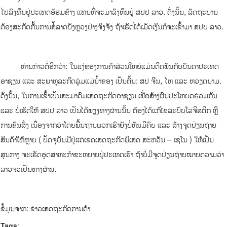
ໄປລົງທຶນຢູ່ປະເທດອ້ອມຂ້າງ ແທນທີ່ຈະມາລົງທຶນຢູ່ ສປປ ລາວ. ດັ່ງນັ້ນ, ລັດຖະບານ
ຕ້ອງສະກັດກັ້ນການສໍ້ລາດບັງຫຼວງຢ່າງຈິງຈັງ ຖ້າເຮັດໄດ້ເມັດເງິນກໍຈະເຂົ້າມາ ສປປ ລາວ.
ທ່ານກ່າວຕໍ່ອີກວ່າ: ໃນແງ່ຂອງການຄ້າສ່ວນໃຫຍ່ແມ່ນຕິດພັນກັບບັນດາປະເທດ
ອາຊຽນ ແລະ ສະພາທຸລະກິດລຸ່ມແມ່ນ້ຳຂອງ ເປັນຕົ້ນ: ສປ ຈີນ, ໄທ ແລະ ຫວຽດນາມ.
ດັ່ງນັ້ນ, ໃນການເຂົ້າເປັນສະມາຄົມເສດຖະກິດອາຊຽນ ເພື່ອສ້າງຜົນປະໂຫຍດຮ່ວມກັນ
ແລະ ບໍ່ເຮັດໃຫ້ ສປປ ລາວ ເປັນໄດ້ພຽງທາງຜ່ານນັ້ນ ຕ້ອງໄດ້ແກ້ໄຂລະບົບໂລຈິສຕິກ ຫຼື
ການຂົນສົ່ງ ເນື່ອງຈາກວ່າໂດຍພື້ນຖານພວກເຮົາຍັງບໍ່ທັນມີຄົບ ແລະ ສ້າງຈຸດປ່ຽນຖ່າຍ
ສິນຄ້າໃຫ້ຫຼາຍ ( ປັດຈຸບັນມີຢູ່ແຕ່ເຂດເສດຖະກິດພິເສດ ສະຫວັນ – ເຊໂນ ) ໃຫ້ເປັນ
ສູນກາງ ຈະເຮັດອຸດສາຫະກຳຂະຫຍາຍຢູ່ປະເທດເຮົາ ຖ້າບໍ່ມີຈຸດປ່ຽນຖ່າຍໝາຍຄວາມວ່າ
ລາວຈະເປັນທາງຜ່ານ.
ຂໍ້ມູນຈາກ: ຂ່າວເສດຖະກິດການຄ້າ
Tags
: