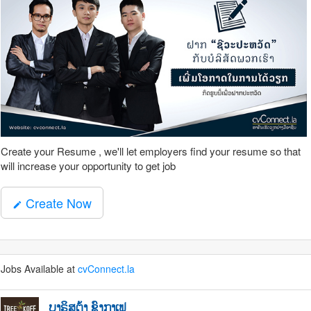
Create your Resume , we'll let employers find your resume so that
will increase your opportunity to get job
Create Now
mode_edit
Jobs Available at
cvConnect.la
ບາຣິສຕ້າ ຊົງກາເຟ