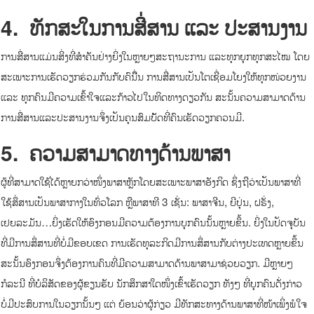
4.
ທັກສະໃນການສື່ສານ ແລະ ປະສານງານ
ການສື່ສານແມ່ນສິ່ງທີ່ສຳຄັນຢ່າງຍິ່ງໃນຫຼາຍໆສະຖານະການ ແລະທຸກຍຸກທຸກສະໄໝ ໂດຍ
ສະເພາະການເຮັດວຽກຮ່ວມກັນກັບຄົນຶື່ນ ການສື່ສານເປັນໂຕເຊື່ອມໂຍງໃຫ້ທຸກໜ່ວຍງານ
ແລະ ທຸກຄົນມີຄວາມເຂົ້າໃຈແລະກ້າວໄປໃນທິດທາງດຽວກັນ ສະນັ້ນຄວາມສາມາດດ້ານ
ການສື່ສານແລະປະສານງານຈຶ່ງເປັນຄຸນສົມບັັດທີ່ຄົນເຮັດວຽກຄວນມີ.
5.
ຄວາມສາມາດທາງດ້ານພາສາ
ຜູ້ທີ່ສາມາດໃຊ້ໄດ້ຫຼາຍກວ່າໜຶ່ງພາສາຫຼັກໂດຍສະເພາະພາສາອັງກິດ ຊຶ່ງຖືວ່າເປັນພາສາທີ່
ໃຊ້ສຶ່ສານເປັນພາສາກາງໃນທົ່ວໂລກ ຫຼືພາສາທີ 3 ເຊັ່ນ: ພາສາຈີນ, ຍີປຸ່ນ, ຝຣັ່ງ,
ເຢຍລະມັນ…ຍິ່ງເຮັດໃຫ້ອົງກອນມີຄວາມຕ້ອງການບຸກຄົນນັ້ນຫຼາຍຂຶ້ນ. ຍິ່ງໃນປັດຈຸບັນ
ທີ່ມີການສຶ່ສານທີ່ບໍ່ມີຂອບເຂດ ການເຮັດທຸລະກິດມີການສຶ່ສານກັບຕ່າງປະເທດຫຼາຍຂຶ້ນ
ສະນັ້ນອົງກອນຈຶ່ງຕ້ອງການຄົນທີ່ມີຄວາມສາມາດດ້ານພາສາມາຊ່ວຍວຽກ. ມີຫຼາຍໆ
ກໍລະນີ ທີ່ບໍລິສັດຂອງຜູ້ຂຽນຮັບ ນັກສຶກສາໃດໜຶ່ງເຂົ້າເຮັດວຽກ ທັງໆ ທີ່ບຸກຄົນດັ່ງກ່າວ
ບໍ່ມີປະສົບການໃນວຽກນັ້ນໆ ແຕ່ ຍ້ອນວ່າຜູ້ກ່ຽວ ມີທັກສະທາງດ້ານພາສາທີ່ໜ້າເພິ່ງພໍໃຈ