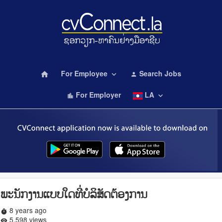
For Employee
Search Jobs
home
keyboard_arrow_down
person
For Employer
LA
keyboard_arrow_down
location_city
ພະນັກງານແບບໃດທີ່ບໍລິສັດຕ້ອງການ
8 years ago
timer
5,598 views
remove_red_eye