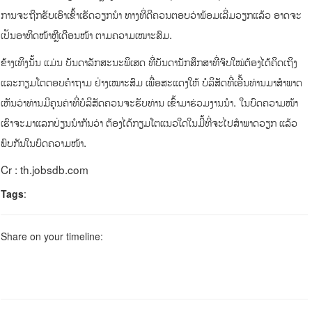
ການຈະຖືກຮັບເອົາເຂົ້າເຮັດວຽກນຳ ທາງທີ່ດີຄວນຕອບວ່າພ້ອມເລີ່ມວຽກແລ້ວ ອາດຈະ
ເປັນອາທິດໜ້າຫຼືເດືອນໜ້າ ຕາມຄວາມເໝາະສົມ.
ຂ້າງເທິງນັ້ນ ແມ່ນ ບັນດາລັກສະນະພິເສດ ທີ່ບັນດານັກສຶກສາທີ່ຈົບໃໝ່ຕ້ອງໄດ້ຄິດເຖິງ
ແລະກຽມໂຕຕອບຄຳຖາມ ຢ່າງເໝາະສົມ ເພື່ອສະແດງໃຫ້ ບໍລິສັດທີ່ເອີ້ນທ່ານມາສຳພາດ
ເຫັນວ່າທ່ານມີຄຸນຄ່າທີ່ບໍລິສັດຄວນຈະຮັບທ່ານ ເຂົ້າມາຮ່ວມງານນຳ. ໃນບົດຄວາມໜ້າ
ເຮົາຈະມາແລກປ່ຽນນຳກັນວ່າ ຕ້ອງໄດ້ກຽມໂຕແນວໃດໃນມື້ທີ່ຈະໄປສຳພາດວຽກ ແລ້ວ
ພົບກັນໃນບົດຄວາມໜ້າ.
Cr : th.jobsdb.com
Tags
:
Share on your timeline: