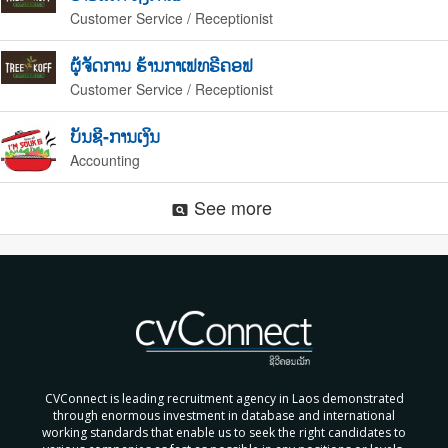
Customer Service / Receptionist
ຜູ້ຈັດການ ຮ້ານກາເຟທຣີຄອຟ
Customer Service / Receptionist
ບັນຊີ-ການເງິນ
Accounting
See more
pageview
CVConnect is leading recruitment agency in Laos demonstrated
through enormous investment in database and international
working standards that enable us to seek the right candidates to