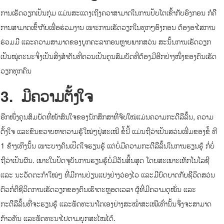
ການເຮັດວຽກເປັນກຸ່ມ ແມ່ນສະແດງເຖິງຄວາສາມາດໃນການປັບໂຕເຂົ້າກັບອົງກອນ ກໍຄື
ການສາມາດເຂົ້າກັບເພື່ອຮ່ວມງານ ເພາະການເຮັດວຽກໃນທຸກໆອົງກອນ ຕ້ອງອາໄສການ
ຮ່ວມມື ແລະຄວາມສາມາດຂອງບຸກຄະລາກອນຫຼາຍພາກສວ່ນ ສະນັ້ນການເຮັດວຽກ
ເປັນໝູ່ຄະນະຈິ່ງເປັນສິ່ງສຳຄັນທີ່ຄວນເປັນຄຸນສົມບັດທີ່ຕ້ອງມີອີກຢ່າງໜຶ່ງຂອງຄົນເຮັດ
ວຽກທຸກຄົນ
3.
ມີຄວາມຕັ້ງໃຈ
ອີກໜຶ່ງຄຸນສົມບັດທີ່ໜ້າສົນໃຈຂອງນັກສຶກສາທີ່ຈົບໃໝ່ແມ່ນຄວາມກະດືລືລົ້ນ, ຄວາມ
ຕັ້ງໃຈ ແລະຂົນຂວາຍຫາຄວາມຮູ້ໃໝ່ໆຢູ່ສະເໝີ ຂໍ້ນີ້ ແມ່ນຖືວ່າເປັນສວ່ນເພີ່ມຂອງຂໍ້ ທີ
1 ຂ້າງເທິງນັ້ນ ເພາະບາງຄົນເປີດໃຈຮຽນຮູ້ ແຕ່ບໍ່ມີຄວາມກະຕືລືລົ້ນໃນການຮຽນຮູ້ ກໍ່ບໍ່
ຖືວ່າເປັນຜົນ. ເພາະໃນປັດຈຸບັນການຮຽນຮູ້ບໍ່ມີວັນສິ້ນສຸດ ໂດຍສະເພາະເທັກໂນໂລຊີ
ແລະ ນະວັດຕະກຳໃໝ່ໆ ທີ່ມີການປ່ຽນແປງຢ່າງວ່ອງໄວ ແລະມີບົດບາດກັບຊີວິດສວ່ນ
ຕົວກໍ່ຄືຊີວິດການເຮັດວຽກຂອງຄົນເຮົາຕະຫຼອດເວລາ ຜູ້ທີ່ມີຄວາມດຸໝັ່ນ ແລະ
ກະຕືລືລົ້ນທີ່ຈະຮຽນຮູ້ ແລະພັດທະນາໂຕເອງຢ່າງສະໝ່ຳສະເໝີເທົ່ານັ້ນຈຶ່ງຈະສາມາດ
ກ້າວທັນ ແລະພັດທະນາໄປຕາມຍຸກສະໄໝໄດ້.