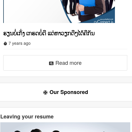
ຮຽນບໍ່ເກັ່ງ ເກຮດບໍ່ດີ ແຕ່ຫາວຽກດີໆໄດ້ຄືກັນ
7 years ago
timer
Read more
pageview
Our Sponsored
ac_unit
Leaving your resume