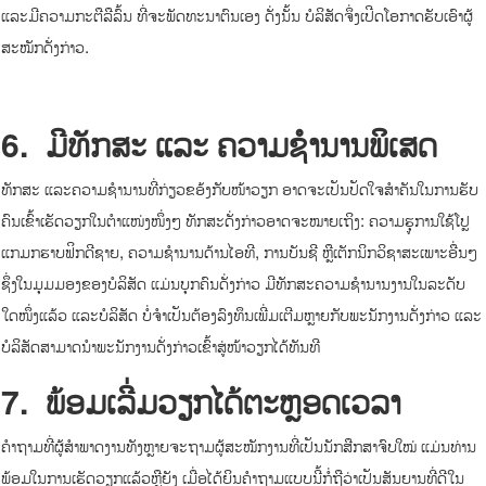
ແລະມີຄວາມກະຕືລືລົ້ນ ທີ່ຈະພັດທະນາຕົນເອງ ດັ່ງນັ້ນ ບໍລິສັດຈຶ່ງເປີດໂອກາດຮັບເອົາຜູ້
ສະໝັກດັ່ງກ່າວ.
6.
ມີທັກສະ ແລະ ຄວາມຊຳນານພິເສດ
ທັກສະ ແລະຄວາມຊຳນານທີ່ກ່ຽວຂອ້ງກັບໜ້າວຽກ ອາດຈະເປັນປັດໃຈສໍາຄັນໃນການຮັບ
ຄົນເຂົ້າເຮັດວຽກໃນຕຳແໜ່ງໜຶ່ງໆ ທັກສະດັ່ງກ່າວອາດຈະໝາຍເຖິງ: ຄວາມຮຸູການໃຊ້ໂປຼ
ແກມກຮາບຟິກດີຊາຍ, ຄວາມຊໍານານດ້ານໄອທີ, ການບັນຊີ ຫຼືເຕັກນິກວິຊາສະເພາະອື່ນໆ
ຊຶ່ງໃນມຸມມອງຂອງບໍລິສັດ ແມ່ນບຸກຄົນດັ່ງກ່າວ ມີທັກສະຄວາມຊຳນານງານໃນລະດັບ
ໃດໜຶ່ງແລ້ວ ແລະບໍລິສັດ ບໍ່ຈຳເປັນຕ້ອງລົງທຶນເພີ່ມເຕີມຫຼາຍກັບພະນັກງານດັ່ງກ່າວ ແລະ
ບໍລິສັດສາມາດນໍາພະນັກງານດັ່ງກ່າວເຂົ້າສູ່ໜ້າວຽກໄດ້ທັນທີ
7.
ພ້ອມເລີ່ມວຽກໄດ້ຕະຫຼອດເວລາ
ຄຳຖາມທີ່ຜູ້ສຳພາດງານທັງຫຼາຍຈະຖາມຜູ້ສະໝັກງານທີ່ເປັນນັກສືກສາຈົບໃໝ່ ແມ່ນທ່ານ
ພ້ອມໃນການເຮັດວຽກແລ້ວຫຼືຍັງ ເມື່ອໄດ້ຍິນຄຳຖາມແບບນີ້ກໍ່ຖືວ່າເປັນສັນຍານທີ່ດີໃນ