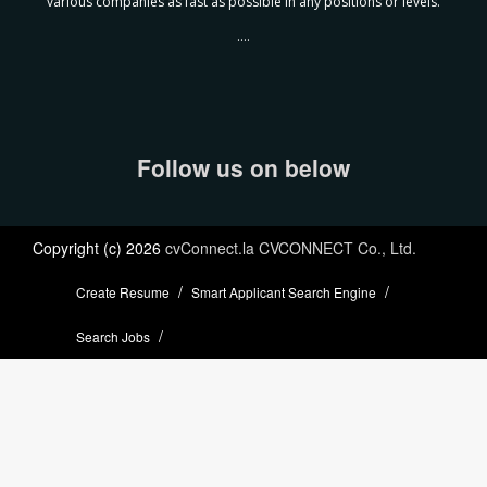
various companies as fast as possible in any positions or levels.
....
Follow us on below
Copyright (c) 2026
cvConnect.la CVCONNECT Co., Ltd.
Create Resume
Smart Applicant Search Engine
Search Jobs