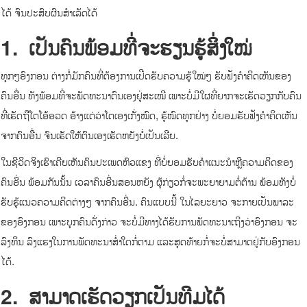
ໄດ້ ຈົນປະສົບຜົນສຳເລັດໄດ້
1.
ເປັນຄົນພ້ອມທີ່ຈະຮຽນຮູ້ສິ່ງໃໝ່
ທຸກໆອົງກອນ ຕ່າງກໍ່ມັກຄົນທີ່ຕ້ອງການເປີດຮັບຄວາມຮູ້ໃໝ່ໆ ຮັບຟັງຄໍາຄິດເຫັນຂອງ
ຄົນອື່ນ ທັງພ້ອມທີ່ຈະພັດທະນາຕົນເອງຢູ່ສະເໝີ ເພາະບໍ່ມີໃຜທີ່ຍາກຈະເຮັດວຽກກັບຄົນ
ທີ່ເຮັດຖືໂຕໂອ້ອວດ ອ້າງແຕ່ວ່າໂຕເອງເກັ່ງໝົດ, ຮູ້ໝົດທຸກຢ່າງ ບໍ່ຍອມຮັບຟັງຄຳຄິດເຫັນ
ຈາກຄົນອື່ນ ຈົນເຮັດໃຫ້ຕົນເອງເຮັດຫຍັງບໍ່ເປັນເລີຍ.
ໃນຊີວິດຈິງເຮົາເຄີຍເຫັນຄົນປະເພດຫົວແຂງ ທີ່ບໍ່ຍອມຮັບຄໍາແນະນໍາຫຼືຄວາມຄິດຂອງ
ຄົນອື່ນ ພ້ອມກັນນັ້ນ ເວລາຄົນອື່ນສອນຫຍັງ ຜູ້ກ່ຽວກໍ່ຈະພະຍາຍາມຕໍ່ຕ້ານ ພ້ອມທັງບໍ່
ຮັບຮູ້ແນວຄວາມຄິດຕ່າງໆ ຈາກຄົນອື່ນ. ຄົນແບບນີ້ ໃນໄລຍະຍາວ ຈະກາຍເປັນພາລະ
ຂອງອົງກອນ ເພາະບຸກຄົນດັ່ງກ່າວ ຈະບໍ່ມີທາງໄດ້ຮັບການພັດທະນາເຖິງວ່າອົງກອນ ຈະ
ລົງທຶນ ລົງແຮງໃນການພັດທະນາສ່ຳໃດກໍ່ຕາມ ແລະສຸດທ້າຍກໍ່ຈະບໍ່ສາມາດຢູ່ກັບອົງກອນ
ໄດ້.
2.
ສາມາດເຮັດວຽກເປັນທີມໄດ້