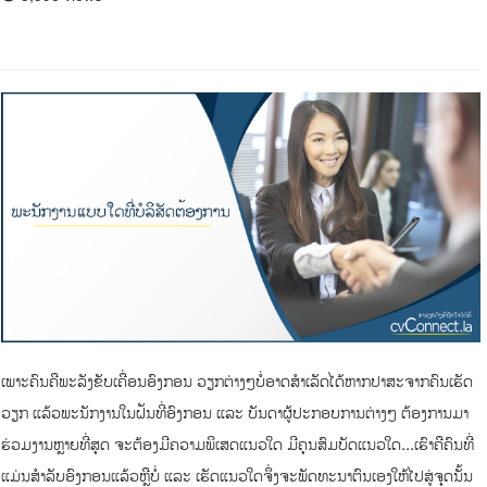
ເພາະຄົນຄືພະລັງຂັບເຄື່ອນອົງກອນ ວຽກຕ່າງໆບໍ່ອາດສຳເລັດໄດ້ຫາກປາສະຈາກຄົນເຮັດ
ວຽກ ແລ້ວພະນັກງານໃນຝັນທີ່ອົງກອນ ແລະ ບັນດາຜູ້ປະກອບການຕ່າງໆ ຕ້ອງການມາ
ຮ່ວມງານຫຼາຍທີ່ສຸດ ຈະຕ້ອງມີຄວາມພິເສດແນວໃດ ມີຄຸນສົມບັດແນວໃດ...ເຮົາຄືຄົນທີ່
ແມ່ນສຳລັບອົງກອນແລ້ວຫຼືບໍ່ ແລະ ເຮັດແນວໃດຈຶ່ງຈະພັດທະນາຕົນເອງໃຫ້ໄປສູ່ຈຸດນັ້ນ