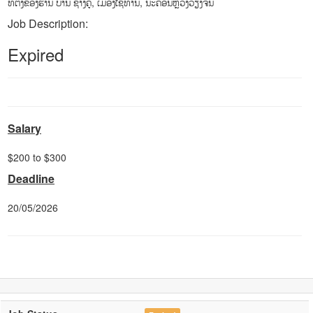
ທີ່ຕັ້ງຂອງຮ້ານ ບ້ານ ຊ້າງຄູ່, ເມືອງໄຊທານີ, ນະຄອນຫຼວງວຽງຈັນ
Job Description:
Expired
Salary
$200 to $300
Deadline
20/05/2026