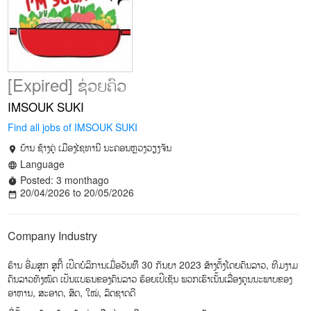
[Expired] ຊ່ວຍຄົວ
IMSOUK SUKI
Find all jobs of IMSOUK SUKI
ບ້ານ ຊ້າງຄູ່ ເມືອງໄຊທານີ ນະຄອນຫຼວງວຽງຈັນ
location_on
Language
language
Posted: 3 monthago
timer
20/04/2026 to 20/05/2026
date_range
Company Industry
ຮ້ານ ອີ່ມສຸກ ສຸກີ້ ເປີດບໍລິການເມື່ອວັນທືີ 30 ກັນຍາ 2023 ສ້າງຕັ້ງໂດຍຄົນລາວ, ທີມງາມ
ຄົນລາວທັງໝົດ ເປັນແບຣນຂອງຄົນລາວ ຮ້ອຍເປີເຊັນ ພວກເຮົາເນັ້ນເລື່ອງຄຸນນະພາບຂອງ
ອາຫານ, ສະອາດ, ສົດ, ໃໝ່, ລົດຊາດດີ