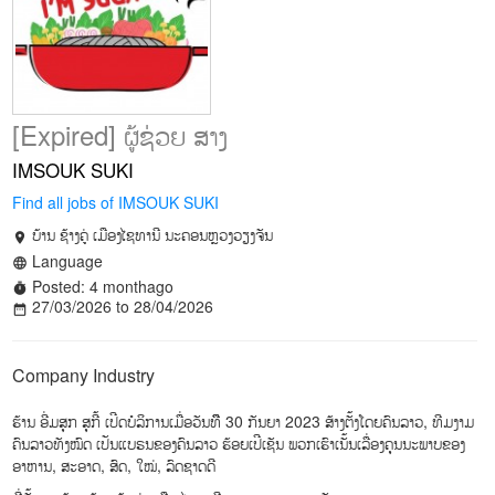
[Expired] ຜູ້ຊ່ວຍ ສາງ
IMSOUK SUKI
Find all jobs of IMSOUK SUKI
ບ້ານ ຊ້າງຄູ່ ເມືອງໄຊທານີ ນະຄອນຫຼວງວຽງຈັນ
location_on
Language
language
Posted: 4 monthago
timer
27/03/2026 to 28/04/2026
date_range
Company Industry
ຮ້ານ ອີ່ມສຸກ ສຸກີ້ ເປີດບໍລິການເມື່ອວັນທືີ 30 ກັນຍາ 2023 ສ້າງຕັ້ງໂດຍຄົນລາວ, ທີມງາມ
ຄົນລາວທັງໝົດ ເປັນແບຣນຂອງຄົນລາວ ຮ້ອຍເປີເຊັນ ພວກເຮົາເນັ້ນເລື່ອງຄຸນນະພາບຂອງ
ອາຫານ, ສະອາດ, ສົດ, ໃໝ່, ລົດຊາດດີ