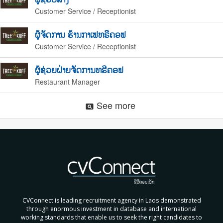
Customer Service / Receptionist
ຜູ້ຈັດການ ຮ້ານກາເຟທຣີຄອຟ
Customer Service / Receptionist
ຜູ້ຊ່ວຍຝ່າຍຈັດການທຣີຄອຟ
Restaurant Manager
See more
pageview
CVConnect is leading recruitment agency in Laos demonstrated
through enormous investment in database and international
working standards that enable us to seek the right candidates to