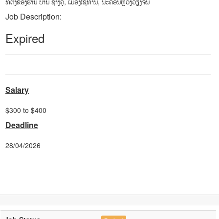
ທີ່ຕັ້ງຂອງຮ້ານ ບ້ານ ຊ້າງຄູ່, ເມືອງໄຊທານີ, ນະຄອນຫຼວງວຽງຈັນ
Job Description:
Expired
Salary
$300 to $400
Deadline
28/04/2026