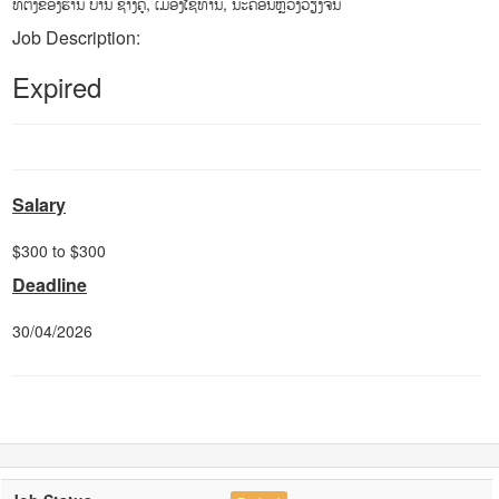
ທີ່ຕັ້ງຂອງຮ້ານ ບ້ານ ຊ້າງຄູ່, ເມືອງໄຊທານີ, ນະຄອນຫຼວງວຽງຈັນ
Job Description:
Expired
Salary
$300 to $300
Deadline
30/04/2026