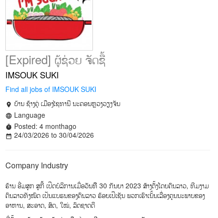
[Expired] ຜູ້ຊ່ວຍ ຈັດຊື້
IMSOUK SUKI
Find all jobs of IMSOUK SUKI
ບ້ານ ຊ້າງຄູ່ ເມືອງໄຊທານີ ນະຄອນຫຼວງວຽງຈັນ
location_on
Language
language
Posted: 4 monthago
timer
24/03/2026 to 30/04/2026
date_range
Company Industry
ຮ້ານ ອີ່ມສຸກ ສຸກີ້ ເປີດບໍລິການເມື່ອວັນທືີ 30 ກັນຍາ 2023 ສ້າງຕັ້ງໂດຍຄົນລາວ, ທີມງາມ
ຄົນລາວທັງໝົດ ເປັນແບຣນຂອງຄົນລາວ ຮ້ອຍເປີເຊັນ ພວກເຮົາເນັ້ນເລື່ອງຄຸນນະພາບຂອງ
ອາຫານ, ສະອາດ, ສົດ, ໃໝ່, ລົດຊາດດີ