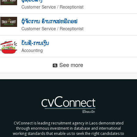
Customer Service / Receptionist
ຜູ້ຈັດການ ຮ້ານກາເຟທຣີຄອຟ
Customer Service / Receptionist
ບັນຊີ-ການເງິນ
Accounting
See more
pageview
CVConnect is leading recruitment agency in Laos demonstrated
through enormous investment in database and international
working standards that enable us to seek the right candidates to