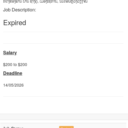
ທີ່ຕັ້ງຂອງຮ້ານ ບ້ານ ຊ້າງຄູ່, ເມືອງໄຊທານີ, ນະຄອນຫຼວງວຽງຈັນ
Job Description:
Expired
Salary
$200 to $200
Deadline
14/05/2026