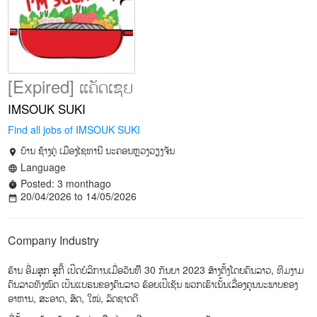
[Expired] ແຄັດເຊຍ
IMSOUK SUKI
Find all jobs of IMSOUK SUKI
ບ້ານ ຊ້າງຄູ່ ເມືອງໄຊທານີ ນະຄອນຫຼວງວຽງຈັນ
location_on
Language
language
Posted: 3 monthago
timer
20/04/2026 to 14/05/2026
date_range
Company Industry
ຮ້ານ ອີ່ມສຸກ ສຸກີ້ ເປີດບໍລິການເມື່ອວັນທືີ 30 ກັນຍາ 2023 ສ້າງຕັ້ງໂດຍຄົນລາວ, ທີມງາມ
ຄົນລາວທັງໝົດ ເປັນແບຣນຂອງຄົນລາວ ຮ້ອຍເປີເຊັນ ພວກເຮົາເນັ້ນເລື່ອງຄຸນນະພາບຂອງ
ອາຫານ, ສະອາດ, ສົດ, ໃໝ່, ລົດຊາດດີ