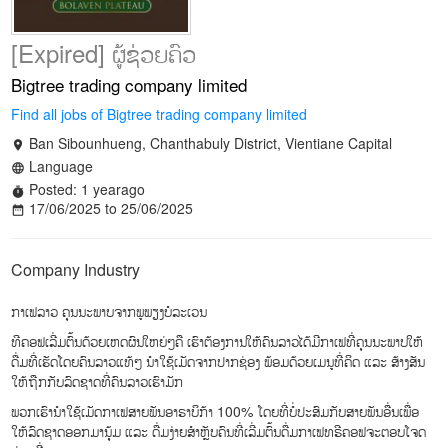
[Expired] ຜູ້ຊ່ວຍຄົວ
Bigtree trading company limited
Find all jobs of Bigtree trading company limited
Ban Sibounhueng, Chanthabuly District, Vientiane Capital
location_on
Language
language
Posted: 1 yearago
timer
17/06/2025 to 25/06/2025
date_range
Company Industry
ກາເຟລາວ ຄຸນນະພາບຈາກພູພຽງບໍລະເວນ
ທີຄອຟເລີ່ມຕົ້ນດ້ວຍເຫດຜົນໃຫຍ່ໆຄື ເຮົາຕ້ອງການໃຫ້ຄົນລາວໄດ້ມີກາເຟທີ່ຄຸນນະພາບໃຫ້
ດື່ມທີ່ເຮັດໂດຍຄົນລາວແທ້ໆ ນຳໃຊ້ເມັດຈາກປາກຊ່ອງ ພ້ອມດ້ວຍເມນູທີ່ຄິດ ແລະ ສ້າງສັນ
ໃຫ້ຖືກກັບລົດຊາດທີ່ຄົນລາວເຮົາມັກ
ພວກເຮົານຳໃຊ້ເມັດກາເຟສາຍພັນອາຣາບິກ້າ 100% ໂດຍທີ່ບໍ່ປະສົມກັບສາຍພັນອື່ນເພື່ອ
ໃຫ້ລົດຊາດອອກມານຸ້ມ ແລະ ດື່ມງ່າຍສຳຫຼັບຄົນທີ່ເລີ່ມຕົ້ນດື່ມກາເຟທຣີຄອຟຈະຕອບໂຈດ