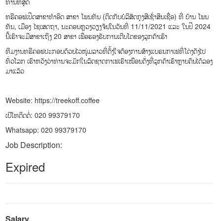
ທ່ານທີ່ສຸດ
ທຣີຄອຟເປີດສາຂາທຳອິດ ສາຂາ ໂພນທັນ (ຕິດກັບບໍລິສັດກຸງສີເຊົ່າສິນເຊື່ອ) ທີ່ ບ້ານ ໂພນ
ທັນ, ເມືອງ ໄຊເສດຖາ, ນະຄອນຫຼວງວຽງຈັນໃນວັນທີ່ 11/11/2021 ແລະ ໃນປີ 2024
ນີ້ເຮົາຈະມີສາຂາເຖິງ 20 ສາຂາ ເພື່ອຮອງຮັບການເຕີບໂຕຂອງລູກຄ້າເຮົາ
ທີມງານທຣີຄອຟປະກອບດ້ວຍໄວໜຸ່ມລາວທີ່ຕັ້ງໃຈຕ້ອງການສ້າງແບຣນກາເຟທີ່ໂດ່ງດັງໄປ
ທົ່ວໂລກ ເຮົາຫວັງວ່າທ່ານຈະມັກໃນລົດຊາດກາເຟເຮົາເໝືອນດັ່ງທີ່ລູກຄ້າເຮົາຫຼາຍຄົນໄດ້ລອງ
ມາແລ້ວ
Website: https://treekoff.coffee
ເບີໂທຕິດຕໍ່: 020 99379170
Whatsapp: 020 99379170
Job Description:
Expired
Salary