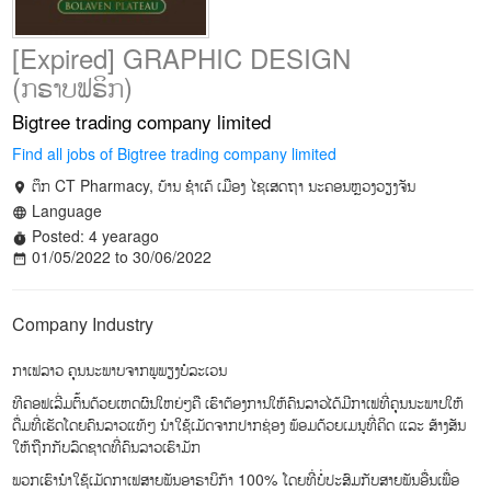
[Expired] GRAPHIC DESIGN
(ກຣາບຟຣິກ)
Bigtree trading company limited
Find all jobs of Bigtree trading company limited
ຕຶກ CT Pharmacy, ບ້ານ ຊຳເຄ້ ເມືອງ ໄຊເສດຖາ ນະຄອນຫຼວງວຽງຈັນ
location_on
Language
language
Posted: 4 yearago
timer
01/05/2022 to 30/06/2022
date_range
Company Industry
ກາເຟລາວ ຄຸນນະພາບຈາກພູພຽງບໍລະເວນ
ທີຄອຟເລີ່ມຕົ້ນດ້ວຍເຫດຜົນໃຫຍ່ໆຄື ເຮົາຕ້ອງການໃຫ້ຄົນລາວໄດ້ມີກາເຟທີ່ຄຸນນະພາບໃຫ້
ດື່ມທີ່ເຮັດໂດຍຄົນລາວແທ້ໆ ນຳໃຊ້ເມັດຈາກປາກຊ່ອງ ພ້ອມດ້ວຍເມນູທີ່ຄິດ ແລະ ສ້າງສັນ
ໃຫ້ຖືກກັບລົດຊາດທີ່ຄົນລາວເຮົາມັກ
ພວກເຮົານຳໃຊ້ເມັດກາເຟສາຍພັນອາຣາບິກ້າ 100% ໂດຍທີ່ບໍ່ປະສົມກັບສາຍພັນອື່ນເພື່ອ