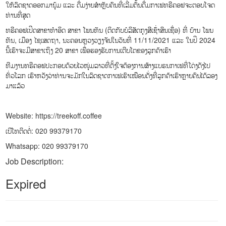
ໃຫ້ລົດຊາດອອກມານຸ້ມ ແລະ ດື່ມງ່າຍສຳຫຼັບຄົນທີ່ເລີ່ມຕົ້ນດື່ມກາເຟທຣີຄອຟຈະຕອບໂຈດ
ທ່ານທີ່ສຸດ
ທຣີຄອຟເປີດສາຂາທຳອິດ ສາຂາ ໂພນທັນ (ຕິດກັບບໍລິສັດກຸງສີເຊົ່າສິນເຊື່ອ) ທີ່ ບ້ານ ໂພນ
ທັນ, ເມືອງ ໄຊເສດຖາ, ນະຄອນຫຼວງວຽງຈັນໃນວັນທີ່ 11/11/2021 ແລະ ໃນປີ 2024
ນີ້ເຮົາຈະມີສາຂາເຖິງ 20 ສາຂາ ເພື່ອຮອງຮັບການເຕີບໂຕຂອງລູກຄ້າເຮົາ
ທີມງານທຣີຄອຟປະກອບດ້ວຍໄວໜຸ່ມລາວທີ່ຕັ້ງໃຈຕ້ອງການສ້າງແບຣນກາເຟທີ່ໂດ່ງດັງໄປ
ທົ່ວໂລກ ເຮົາຫວັງວ່າທ່ານຈະມັກໃນລົດຊາດກາເຟເຮົາເໝືອນດັ່ງທີ່ລູກຄ້າເຮົາຫຼາຍຄົນໄດ້ລອງ
ມາແລ້ວ
Website: https://treekoff.coffee
ເບີໂທຕິດຕໍ່: 020 99379170
Whatsapp: 020 99379170
Job Description:
Expired