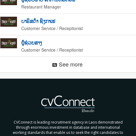
Restaurant Manager
ບາຣິສຕ້າ ຊົງກາເຟ
Customer Service / Receptionist
ຜູ້ຊ່ວຍສາງ
Customer Service / Receptionist
See more
pageview
CVConnect is leading recruitment agency in Laos demonstrated
through enormous investment in database and international
working standards that enable us to seek the right candidates to