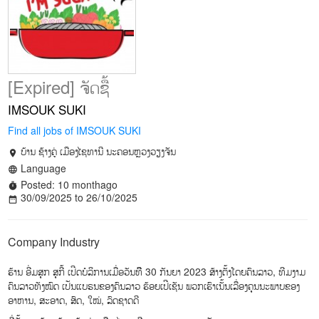
[Expired] ຈັດຊື້
IMSOUK SUKI
Find all jobs of IMSOUK SUKI
ບ້ານ ຊ້າງຄູ່ ເມືອງໄຊທານີ ນະຄອນຫຼວງວຽງຈັນ
location_on
Language
language
Posted: 10 monthago
timer
30/09/2025 to 26/10/2025
date_range
Company Industry
ຮ້ານ ອີ່ມສຸກ ສຸກີ້ ເປີດບໍລິການເມື່ອວັນທືີ 30 ກັນຍາ 2023 ສ້າງຕັ້ງໂດຍຄົນລາວ, ທີມງາມ
ຄົນລາວທັງໝົດ ເປັນແບຣນຂອງຄົນລາວ ຮ້ອຍເປີເຊັນ ພວກເຮົາເນັ້ນເລື່ອງຄຸນນະພາບຂອງ
ອາຫານ, ສະອາດ, ສົດ, ໃໝ່, ລົດຊາດດີ