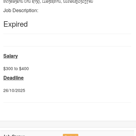
ທີ່ຕັ້ງຂອງຮ້ານ ບ້ານ ຊ້າງຄູ່, ເມືອງໄຊທານີ, ນະຄອນຫຼວງວຽງຈັນ
Job Description:
Expired
Salary
$300 to $400
Deadline
26/10/2025